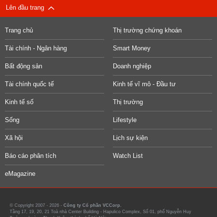
Lên đầu trang
Trang chủ
Thị trường chứng khoán
Tài chính - Ngân hàng
Smart Money
Bất động sản
Doanh nghiệp
Tài chính quốc tế
Kinh tế vĩ mô - Đầu tư
Kinh tế số
Thị trường
Sống
Lifestyle
Xã hội
Lịch sự kiện
Báo cáo phân tích
Watch List
eMagazine
© Copyright 2007 - 2026 -
Công ty Cổ phần VCCorp.
Tầng 17, 19, 20, 21 Toà nhà Center Building - Hapulico Complex, Số 01, phố Nguyễn Huy