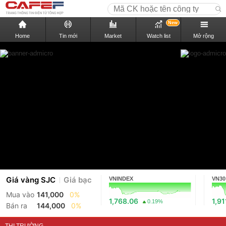
New
Home
Tin mới
Market
Watch list
Mở rộng
Giá vàng SJC
Giá bạc
VNINDEX
VN30
Mua vào
141,000
0%
1,768.06
1,91
0.19%
Bán ra
144,000
0%