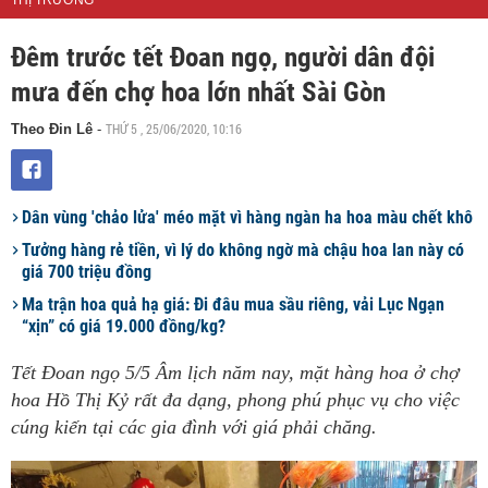
THỊ TRƯỜNG
Đêm trước tết Đoan ngọ, người dân đội
mưa đến chợ hoa lớn nhất Sài Gòn
THỨ 5 , 25/06/2020, 10:16
Theo Đin Lê
-
Dân vùng 'chảo lửa' méo mặt vì hàng ngàn ha hoa màu chết khô
Tưởng hàng rẻ tiền, vì lý do không ngờ mà chậu hoa lan này có
giá 700 triệu đồng
Ma trận hoa quả hạ giá: Đi đâu mua sầu riêng, vải Lục Ngạn
“xịn” có giá 19.000 đồng/kg?
Tết Đoan ngọ 5/5 Âm lịch năm nay, mặt hàng hoa ở chợ
hoa Hồ Thị Kỷ rất đa dạng, phong phú phục vụ cho việc
cúng kiến tại các gia đình với giá phải chăng.