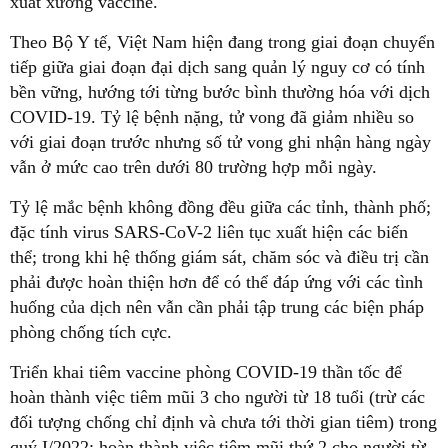
xuất xưởng vaccine.
Theo Bộ Y tế, Việt Nam hiện đang trong giai đoạn chuyển
tiếp giữa giai đoạn đại dịch sang quản lý nguy cơ có tính
bền vững, hướng tới từng bước bình thường hóa với dịch
COVID-19. Tỷ lệ bệnh nặng, tử vong đã giảm nhiều so
với giai đoạn trước nhưng số tử vong ghi nhận hàng ngày
vẫn ở mức cao trên dưới 80 trường hợp mỗi ngày.
Tỷ lệ mắc bệnh không đồng đều giữa các tỉnh, thành phố;
đặc tính virus SARS-CoV-2 liên tục xuất hiện các biến
thể; trong khi hệ thống giám sát, chăm sóc và điều trị cần
phải được hoàn thiện hơn để có thể đáp ứng với các tình
huống của dịch nên vẫn cần phải tập trung các biện pháp
phòng chống tích cực.
Triển khai tiêm vaccine phòng COVID-19 thần tốc để
hoàn thành việc tiêm mũi 3 cho người từ 18 tuổi (trừ các
đối tượng chống chỉ định và chưa tới thời gian tiêm) trong
quý I/2022; hoàn thành việc tiêm mũi thứ 2 cho người từ