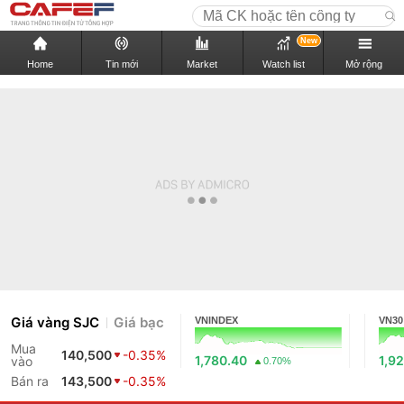
New
Home
Tin mới
Market
Watch list
Mở rộng
Giá vàng SJC
Giá bạc
VNINDEX
VN30
Mua
140,500
-0.35%
1,780.40
1,9
vào
0.70%
Bán ra
143,500
-0.35%