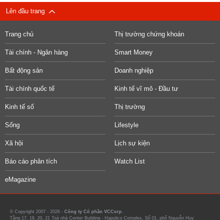
Lên đầu trang
Trang chủ
Thị trường chứng khoán
Tài chính - Ngân hàng
Smart Money
Bất động sản
Doanh nghiệp
Tài chính quốc tế
Kinh tế vĩ mô - Đầu tư
Kinh tế số
Thị trường
Sống
Lifestyle
Xã hội
Lịch sự kiện
Báo cáo phân tích
Watch List
eMagazine
© Copyright 2007 - 2026 -
Công ty Cổ phần VCCorp.
Tầng 17, 19, 20, 21 Toà nhà Center Building - Hapulico Complex, Số 01, phố Nguyễn Huy