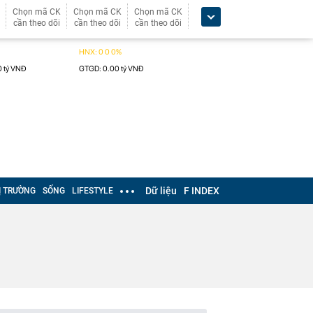
Chọn mã CK
Chọn mã CK
Chọn mã CK
cần theo dõi
cần theo dõi
cần theo dõi
Dữ liệu
F INDEX
Ị TRƯỜNG
SỐNG
LIFESTYLE