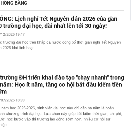
quyết không bán căn nhà duy nhất để con lấy vốn làm ăn,
 HỒNG BÀNG
uyết định ấy cứu cả gia đình
 nghiệm trồng cây lâu năm khuyên chôn trứng cạnh gốc:
ÓNG: Lịch nghỉ Tết Nguyên đán 2026 của gần
0 trường đại học, dài nhất lên tới 30 ngày!
ầu tiên được làm phim tài liệu phát sóng trên đài truyền
, chiếm top 1 hot search Naver
/12/2025 19:47
ng bát, đĩa trong nhà, công an bắt Sùng Thị Dụ 47 tuổi
c trường đại học trên khắp cả nước công bố thời gian nghỉ Tết Nguyên
n mạng có "luật chơi" mới, người dùng cần lưu ý gì?
n 2026 khá linh hoạt.
g Nguyễn Văn Thắng: Xử lý đến cùng các vướng mắc,
nh nghiệp đi vòng
 hàng 8/8 tại MB, Sacombank, HDBank, Agribank,
BIDV, VietinBank,...
 trường ĐH triển khai đào tạo "chạy nhanh" trong
chối cho Ukraine dùng Starlink dẫn đường cho các đòn
 năm: Học ít năm, tăng cơ hội bắt đầu kiếm tiền
ớm
n đen bóng, phong độ khiến trai trẻ "chạy dài": Alan Tam
yết đơn giản
/07/2025 10:39
 năm học 2025-2026, sinh viên đại học này chỉ cần ba năm là hoàn
ành chương trình đại học. Lựa chọn này giúp tiết kiệm thời gian, chi phí,
ười học bước vào thị trường lao động sớm hơn, nhiều cơ hội sự
hiệp…