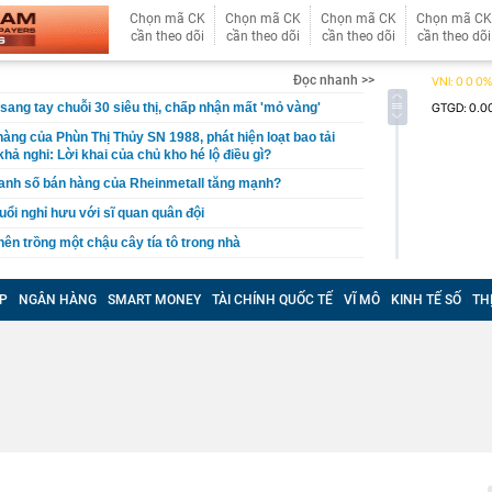
Chọn mã CK
Chọn mã CK
Chọn mã CK
Chọn mã CK
cần theo dõi
cần theo dõi
cần theo dõi
cần theo dõi
Đọc nhanh >>
sang tay chuỗi 30 siêu thị, chấp nhận mất 'mỏ vàng'
hàng của Phùn Thị Thủy SN 1988, phát hiện loạt bao tải
hả nghi: Lời khai của chủ kho hé lộ điều gì?
anh số bán hàng của Rheinmetall tăng mạnh?
uổi nghỉ hưu với sĩ quan quân đội
 nên trồng một chậu cây tía tô trong nhà
g pin muối: Có thể thay thế dòng lithium đắt đỏ, giúp thế
ỏi sự phụ thuộc vào Trung Quốc
P
NGÂN HÀNG
SMART MONEY
TÀI CHÍNH QUỐC TẾ
VĨ MÔ
KINH TẾ SỐ
TH
i mắt long lanh như sương sớm, 45 tuổi lên truyền hình
H
cầu khỉ?
 ngân hàng sẽ chốt quyền nhận cổ tức tỷ lệ 15%, cổ đông
thêm cổ phiếu giá rẻ
t quả xổ số miền Nam hôm nay thứ Bảy ngày 8/8/2026
ất cuối năm dự báo khó giảm?