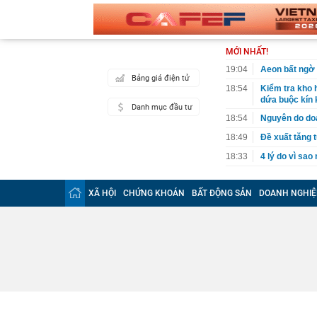
MỚI NHẤT!
19:04
Aeon bất ngờ 
Bảng giá điện tử
18:54
Kiểm tra kho 
dứa buộc kín k
Danh mục đầu tư
18:54
Nguyên do do
18:49
Đề xuất tăng t
18:33
4 lý do vì sao
18:14
Cuộc cách mạn
giới thoát kh
XÃ HỘI
CHỨNG KHOÁN
BẤT ĐỘNG SẢN
DOANH NGHIỆ
18:10
Mỹ nhân có đô
viral khắp MX
18:07
Vì sao gọi là 
18:04
Tuần tới, một
còn được mua 
17:59
XSMN 8/8 - Kế
17:57
Vì sao lãi su