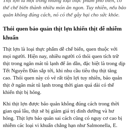
Thịt lợn là một trong những loại thực phẩm phổ biến, có
thể chế biến thành nhiều món ăn ngon. Tuy nhiên, nếu bảo
quản không đúng cách, nó có thể gây hại cho sức khỏe.
Thói quen bảo quản thịt lợn khiến thịt dễ nhiễm
khuẩn
Thịt lợn là loại thực phẩm dễ chế biến, quen thuộc với
mọi người. Hiện nay, nhiều người có thói quen tích trữ
thịt trong ngăn mát tủ lạnh để ăn dần, đặc biệt là trong dịp
Tết Nguyên Đán sắp tới, khi nhu cầu tiêu thụ thịt tăng
cao. Thói quen này có vẻ rất tiện lợi tuy nhiên, bảo quản
thịt ở ngăn mát tủ lạnh trong thời gian quá dài có thể
khiến thịt bị hỏng.
Khi thịt lợn được bảo quản không đúng cách trong thời
gian quá lâu, thịt sẽ bị giảm giá trị dinh dưỡng và hư
hỏng. Thịt lợn bảo quản sai cách cũng có nguy cơ cao bị
nhiễm các loại vi khuẩn chẳng hạn như Salmonella, E.