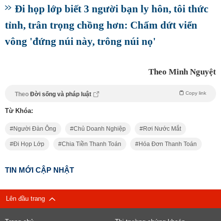
Đi họp lớp biết 3 người bạn ly hôn, tôi thức
tỉnh, trân trọng chồng hơn: Chấm dứt viển
vông 'đứng núi này, trông núi nọ'
Theo Minh Nguyệt
Copy link
Theo
Đời sống và pháp luật
Từ Khóa:
Người Đàn Ông
Chủ Doanh Nghiệp
Rơi Nước Mắt
Đi Họp Lớp
Chia Tiền Thanh Toán
Hóa Đơn Thanh Toán
TIN MỚI CẬP NHẬT
Lên đầu trang