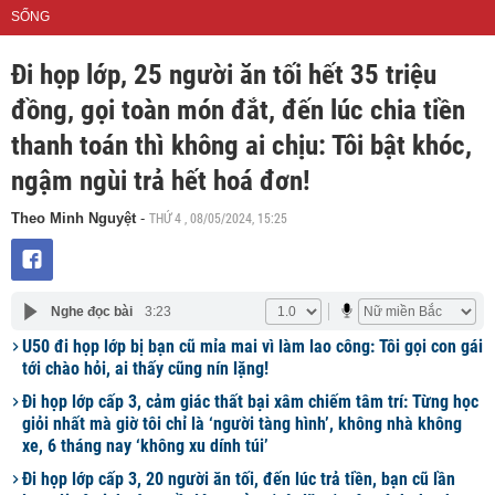
SỐNG
Đi họp lớp, 25 người ăn tối hết 35 triệu
đồng, gọi toàn món đắt, đến lúc chia tiền
thanh toán thì không ai chịu: Tôi bật khóc,
ngậm ngùi trả hết hoá đơn!
THỨ 4 , 08/05/2024, 15:25
Theo Minh Nguyệt
-
Nghe đọc bài
3:23
U50 đi họp lớp bị bạn cũ mỉa mai vì làm lao công: Tôi gọi con gái
tới chào hỏi, ai thấy cũng nín lặng!
Đi họp lớp cấp 3, cảm giác thất bại xâm chiếm tâm trí: Từng học
giỏi nhất mà giờ tôi chỉ là ‘người tàng hình’, không nhà không
xe, 6 tháng nay ‘không xu dính túi’
Đi họp lớp cấp 3, 20 người ăn tối, đến lúc trả tiền, bạn cũ lần