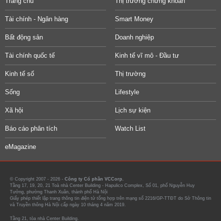
Trang chủ
Thị trường chứng khoán
Tài chính - Ngân hàng
Smart Money
Bất động sản
Doanh nghiệp
Tài chính quốc tế
Kinh tế vĩ mô - Đầu tư
Kinh tế số
Thị trường
Sống
Lifestyle
Xã hội
Lịch sự kiện
Báo cáo phân tích
Watch List
eMagazine
© Copyright 2007 - 2026 -
Công ty Cổ phần VCCorp.
Tầng 17, 19, 20, 21 Toà nhà Center Building - Hapulico Complex, Số 01, phố Nguyễn Huy
Tưởng, phường Thanh Xuân, thành phố Hà Nội
Giấy phép thiết lập trang thông tin điện tử tổng hợp trên mạng số 2216/GP-TTĐT do Sở Thông tin
và Truyền thông Hà Nội cấp ngày 10 tháng 4 năm 2019.
Tầng 21, tòa nhà Center Building.