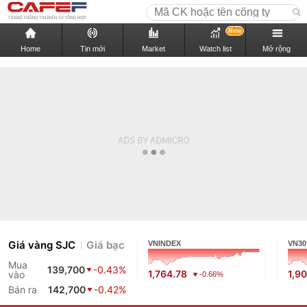
New
Home
Tin mới
Market
Watch list
Mở rộng
Giá vàng SJC
Giá bạc
VNINDEX
VN30
Mua
139,700
-0.43%
1,764.78
1,9
vào
-0.66%
Bán ra
142,700
-0.42%