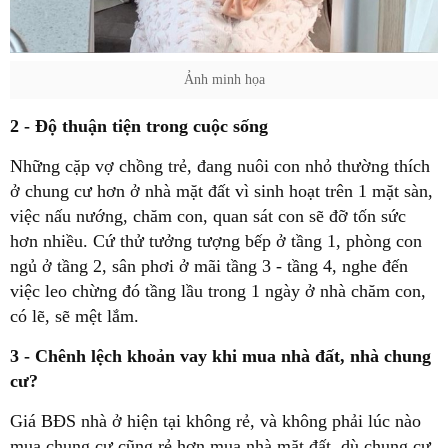
Ảnh minh họa
2 - Độ thuận tiện trong cuộc sống
Những cặp vợ chồng trẻ, đang nuôi con nhỏ thường thích
ở chung cư hơn ở nhà mặt đất vì sinh hoạt trên 1 mặt sàn,
việc nấu nướng, chăm con, quan sát con sẽ đỡ tốn sức
hơn nhiều. Cứ thử tưởng tượng bếp ở tầng 1, phòng con
ngủ ở tầng 2, sân phơi ở mãi tầng 3 - tầng 4, nghe đến
việc leo chừng đó tầng lầu trong 1 ngày ở nhà chăm con,
có lẽ, sẽ mệt lắm.
3 - Chênh lệch khoản vay khi mua nhà đất, nhà chung
cư?
Giá BĐS nhà ở hiện tại không rẻ, và không phải lúc nào
mua chung cư cũng rẻ hơn mua nhà mặt đất, dù chung cư