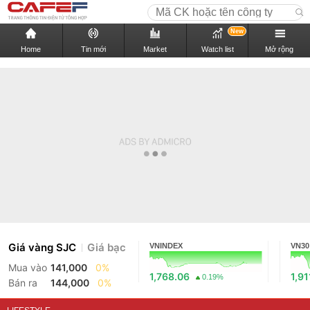
New
Home
Tin mới
Market
Watch list
Mở rộng
Giá vàng SJC
Giá bạc
VNINDEX
VN30
Mua vào
141,000
0%
1,768.06
1,91
0.19%
Bán ra
144,000
0%