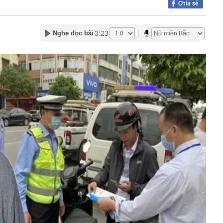
Chia sẻ
háng 7/2026 vi phạm 21 lần
ump bực bội vì lộ tin về kho đạn dược Mỹ
3:23
Nghe đọc bài
 Không khí tập thể dục sáng ở Việt Nam 'có tính gây
'
 đón đợt nắng nóng mới, chấm dứt mưa dông
mà nấu dễ từ "vua của các loại rau", giàu axit folic gấp
ụ nữ ăn đều sẽ tốt cho dạ dày và sống thọ
ỏ đen nhẻm chụp ảnh cùng Quế Ngọc Hải: Giờ thành
ứ hô tên là cả nước mong có bàn thắng
2,5 kg vàng trị giá gần 311 tỷ đồng ngay trên một chiếc
ng Quốc
 bất ngờ lớn: Nhược điểm chính sẽ sớm trở thành dĩ
h nổi tiếng sau một đêm
t định giá đất, bất động sản có hạ nhiệt?
tuyên bố sẽ xây 10.000 trạm đổi pin ô tô điện vào năm
1 triệu xe mỗi ngày chỉ với 3 phút