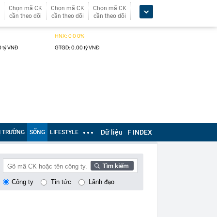
Chọn mã CK
Chọn mã CK
Chọn mã CK
cần theo dõi
cần theo dõi
cần theo dõi
Dữ liệu
F INDEX
Ị TRƯỜNG
SỐNG
LIFESTYLE
Công ty
Tin tức
Lãnh đạo