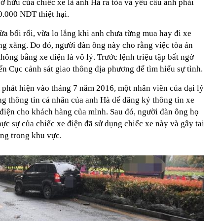
ở hữu của chiếc xe là anh Hà ra tòa và yêu cầu anh phải
0.000 NDT thiệt hại.
ừa bối rối, vừa lo lắng khi anh chưa từng mua hay đi xe
ng xăng. Do đó, người đàn ông này cho rằng việc tòa án
hông bằng xe điện là vô lý. Trước lệnh triệu tập bất ngờ
ến Cục cảnh sát giao thông địa phương để tìm hiểu sự tình.
át phát hiện vào tháng 7 năm 2016, một nhân viên của đại lý
g thông tin cá nhân của anh Hà để đăng ký thông tin xe
 điện cho khách hàng của mình. Sau đó, người đàn ông họ
ực sự của chiếc xe điện đã sử dụng chiếc xe này và gây tai
ông trong khu vực.