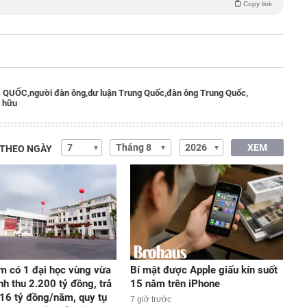
Copy link
 QUỐC,
người đàn ông,
dư luận Trung Quốc,
đàn ông Trung Quốc,
 hữu
XEM
 THEO NGÀY
m có 1 đại học vùng vừa
Bí mật được Apple giấu kín suốt
nh thu 2.200 tỷ đồng, trả
15 năm trên iPhone
16 tỷ đồng/năm, quy tụ
7 giờ trước