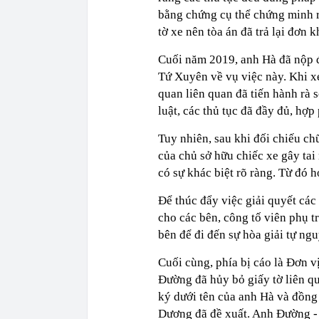
bằng chứng cụ thể chứng minh r
tờ xe nên tòa án đã trả lại đơn 
Cuối năm 2019, anh Hà đã nộp 
Tứ Xuyên về vụ việc này. Khi x
quan liên quan đã tiến hành rà 
luật, các thủ tục đã đầy đủ, hợp
Tuy nhiên, sau khi đối chiếu ch
của chủ sở hữu chiếc xe gây tai
có sự khác biệt rõ ràng. Từ đó 
Để thúc đẩy việc giải quyết cá
cho các bên, công tố viên phụ tr
bên để đi đến sự hòa giải tự ng
Cuối cùng, phía bị cáo là Đơn v
Đường đã hủy bỏ giấy tờ liên q
ký dưới tên của anh Hà và đồng
Dương đã đề xuất. Anh Đường - 