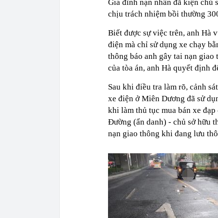
Gia đình nạn nhân đã kiện chủ s
chịu trách nhiệm bồi thường 30
Biết được sự việc trên, anh Hà v
điện mà chỉ sử dụng xe chạy bằ
thông báo anh gây tai nạn giao t
của tòa án, anh Hà quyết định đ
Sau khi điều tra làm rõ, cảnh s
xe điện ở Miên Dương đã sử dụn
khi làm thủ tục mua bán xe đạp
Đường (ẩn danh) - chủ sở hữu th
nạn giao thông khi đang lưu th