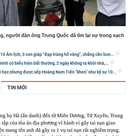
, người đàn ông Trung Quốc đã tìm lại sự trong sạch
0 Âm lịch, 3 con giáp "đạp trúng hố vàng", chẳng cần bon...
mình có biểu hiện bất thường, 2 ngày không ra khỏi nhà,...
i học nhưng được sếp Hoàng Nam Tiến “khen” như kỹ sư 10...
TIN MỚI
ng họ Hà (ẩn danh) đến từ Miên Dương, Tứ Xuyên, Trung
tập của tòa án địa phương vì hành vi gây tai nạn giao
ện mang tên anh đã gây ra 1 vụ tai nạn rất nghiêm trọng.