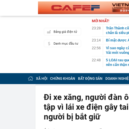
MỚI NHẤT!
23:28
Trấn Thành cô
Bảng giá điện tử
chắn là siêu 
23:14
Bí mật được A
Danh mục đầu tư
22:56
Vì sao ngày c
Vài mét vuông
22:48
5 LOẠI rau que
nên cẩn thận 
22:28
CHÍNH THỨC: L
nghỉ hè
XÃ HỘI
CHỨNG KHOÁN
BẤT ĐỘNG SẢN
DOANH NGHIỆ
22:25
Vì sao đồ ăn 
22:07
Không cần tặn
Đi xe xăng, người đàn ô
huynh - giáo 
tập vì lái xe điện gây t
22:03
Ukraine tập k
của Nga
người bị bắt giữ
22:02
Nam NSND, Giá
vợ thiếu tá ké
21:51
Một ô tô biển