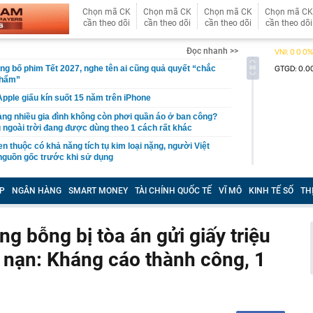
Chọn mã CK
Chọn mã CK
Chọn mã CK
Chọn mã CK
cần theo dõi
cần theo dõi
cần theo dõi
cần theo dõi
Đọc nhanh >>
ng bố phim Tết 2027, nghe tên ai cũng quả quyết “chắc
phẩm”
pple giấu kín suốt 15 năm trên iPhone
àng nhiều gia đình không còn phơi quần áo ở ban công?
 ngoài trời đang được dùng theo 1 cách rất khác
n thuộc có khả năng tích tụ kim loại nặng, người Việt
nguồn gốc trước khi sử dụng
ịch đi học trở lại của học sinh 34 tỉnh, thành phố sau kỳ
P
NGÂN HÀNG
SMART MONEY
TÀI CHÍNH QUỐC TẾ
VĨ MÔ
KINH TẾ SỐ
TH
Việt hầu như món nào cũng có hành lá?
g quà, 5 câu nói này đủ sức khiến mối quan hệ phụ
ng bỗng bị tòa án gửi giấy triệu
viên gắn bó khăng khít, con trẻ được hưởng lợi!
ai nạn: Kháng cáo thành công, 1
ích Crimea, phá hủy hệ thống phòng không 15 triệu USD
m đốc Nhà hát Chèo Quân đội mua ô tô tặng sinh nhật
m 12 tuổi
 29A "dính" gần 100 lần phạt nguội do chạy quá tốc độ quy