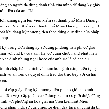
ằng có người đã dùng danh tính của mình để đăng ký giấy
khởi kiện của anh Hà.
đơn kháng nghị lên Viện kiểm sát thành phố Miên Dương,
em xét, Viện Kiểm sát thành phố Miên Dương cho rằng cơ
soát khi đăng ký phương tiện theo đúng quy định của pháp
 pháp.
ữ ký trong Đơn đăng ký sử dụng phương tiện phi cơ giới
 nạn với chữ ký của anh Hà, cơ quan chức năng phát hiện
họ xác định những nghi hoặc của anh Hà là có căn cứ.
c tranh chấp hành chính và giảm bớt gánh nặng kiện tụng
ách vụ án trên đã quyết định trao đổi trực tiếp với cả hai
uyện.
ị nơi cấp giấy đăng ký phương tiện phi cơ giới cho anh
uan đến việc cấp phép và sử dụng xe phi cơ giới được đăng
 tình với phương án hòa giải mà Viện kiểm sát Miên
chủ nhân thực sự của chiếc xe điện gây tai nạn cũng đã bị