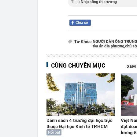
Theo
Nhịp sống thị trường
Chia sẻ
NGƯỜI ĐÀN ÔNG TRUNG
Từ Khóa:
tòa án địa phương,
chủ sở
CÙNG CHUYÊN MỤC
XEM
Danh sách 4 trường đại học trực
Việt Na
thuộc Đại học Kinh tế TP.HCM
đạt doa
lương 5
Nổi bật