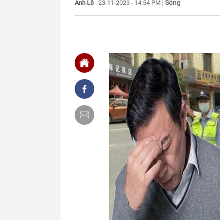
Sống
Ánh Lê
|
23-11-2023 - 14:54 PM
|
định: Riêng t
21:37
Tổng thống Tr
21:35
Du khách Tây:
nghiện rất cao
21:20
Miền Bắc sắp
21:16
4 món ăn ngon 
38 lần táo: Ph
21:14
Cậu bé hồi nh
“ngôi sao”, c
21:06
Tịch thu hơn 1
xe khách Tru
21:05
Su-57 ẩn chứa
vãng
20:52
Cô gái vô dan
20:46
Nhà nước quyế
20:45
Một 'vua pin' 
2028, phục vụ 