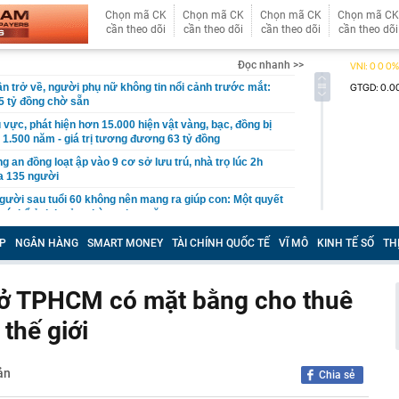
Chọn mã CK
Chọn mã CK
Chọn mã CK
Chọn mã CK
cần theo dõi
cần theo dõi
cần theo dõi
cần theo dõi
Đọc nhanh >>
uần trở về, người phụ nữ không tin nổi cảnh trước mắt:
5 tỷ đồng chờ sẵn
 vực, phát hiện hơn 15.000 hiện vật vàng, bạc, đồng bị
 1.500 năm - giá trị tương đương 63 tỷ đồng
 an đồng loạt ập vào 9 cơ sở lưu trú, nhà trọ lúc 2h
a 135 người
người sau tuổi 60 không nên mang ra giúp con: Một quyết
 có thể ảnh hưởng hàng chục năm
 Nhiều dự án cầu vướng đường dẫn, chậm đưa vào khai
P
NGÂN HÀNG
SMART MONEY
TÀI CHÍNH QUỐC TẾ
VĨ MÔ
KINH TẾ SỐ
TH
vọt lên cao nhất 1 tháng, quỹ vàng lớn nhất thế giới có
 ở TPHCM có mặt bằng cho thuê
 hàng không nổi tiếng vừa sinh con thứ 4 cho chồng tổng
thế giới
ốc đoạn Quảng Ngãi-Nha Trang từ ngày 14/8
ản
người rải vỏ dưa chuột quanh bàn ăn ngoài trời? Mục đích
Chia sẻ
 nấu ăn