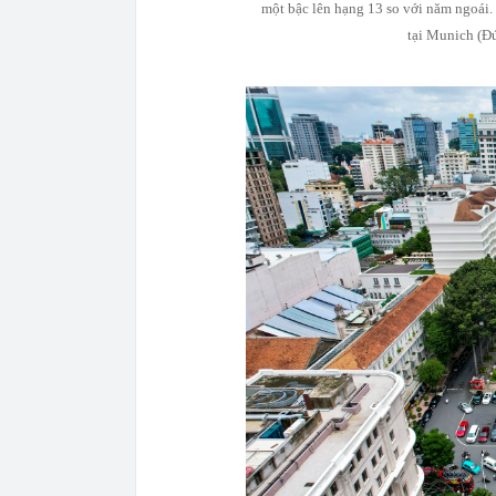
một bậc lên hạng 13 so với năm ngoái.
tại Munich (Đ