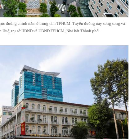
trục đường chính nằm ở trung tâm TPHCM. Tuyến đường này song song và
yễn Huệ, trụ sở HĐND và UBND TPHCM, Nhà hát Thành phố.