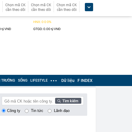
Chọn mã CK
Chọn mã CK
Chọn mã CK
cần theo dõi
cần theo dõi
cần theo dõi
Dữ liệu
F INDEX
Ị TRƯỜNG
SỐNG
LIFESTYLE
Công ty
Tin tức
Lãnh đạo