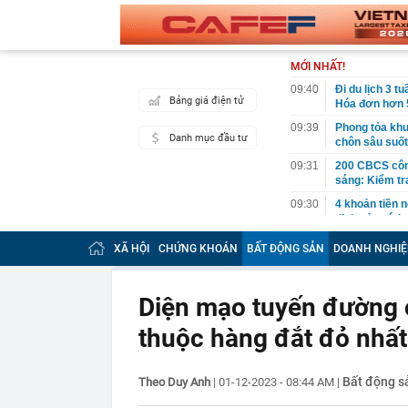
MỚI NHẤT!
09:40
Đi du lịch 3 t
Bảng giá điện tử
Hóa đơn hơn 
09:39
Phong tỏa khu
Danh mục đầu tư
chôn sâu suốt
09:31
200 CBCS công
sáng: Kiểm tr
09:30
4 khoản tiền 
định cảm tính
09:30
Thái Nguyên:
XÃ HỘI
CHỨNG KHOÁN
BẤT ĐỘNG SẢN
DOANH NGHIỆ
thác
09:15
Giá vàng tăng 
động thái mới
Diện mạo tuyến đường
09:13
Cựu tiếp viên
thuộc hàng đắt đỏ nhất 
giám đốc
09:12
Thu phí cao t
Bất động s
Theo Duy Anh
|
01-12-2023 - 08:44 AM
09:10
Vì sao nhiều 
|
không phải để