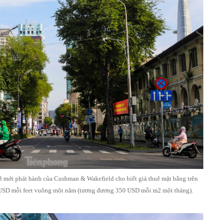
23 mới phát hành của Cushman & Wakefield cho biết giá thuê mặt bằng trên
SD mỗi feet vuông một năm (tương đương 350 USD mỗi m2 một tháng).