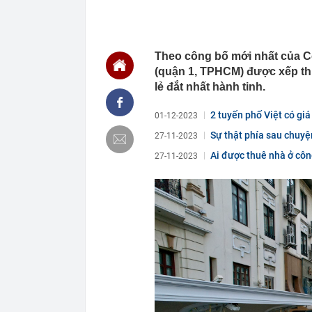
09:09
Hơn 3 năm cải 
sao?
09:02
Trung tâm Đổi 
Choice Awards
Theo công bố mới nhất của 
09:00
Thêm quan chứ
(quận 1, TPHCM) được xếp t
thời gian tới
lẻ đắt nhất hành tinh.
09:00
Xuất hiện mỹ 
đều xuất sắc:
2 tuyến phố Việt có giá
01-12-2023
08:59
Tất cả người 
Sự thật phía sau chuyện
27-11-2023
buộc mới nhấ
Ai được thuê nhà ở côn
08:58
FPT "bắt tay"
27-11-2023
08:55
Một công ty '
08:52
Hầm chui Cổ L
08:45
Nhà tâm lý họ
khuyên chân t
08:44
Người dưới 35
biến động, họ
08:40
Người dùng lâ
Samsung sở hữ