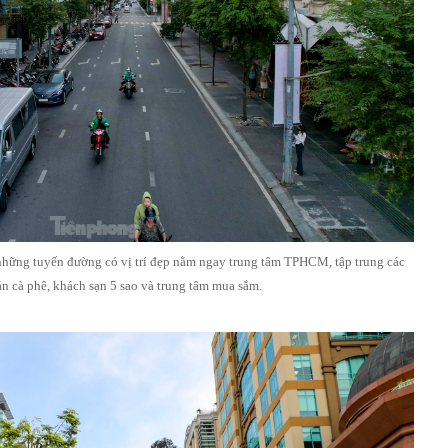
những tuyến đường có vị trí đẹp nằm ngay trung tâm TPHCM, tập trung các
n cà phê, khách sạn 5 sao và trung tâm mua sắm.