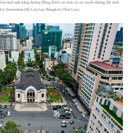
 Giá thuê mặt bằng đường Đồng Khởi cao hơn cả các tuyến đường đắt nhất
ức), Amsterdam (Hà Lan) hay Bangkok (Thái Lan).