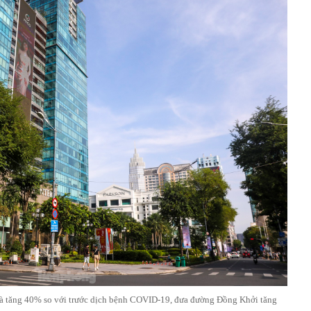
và tăng 40% so với trước dịch bệnh COVID-19, đưa đường Đồng Khởi tăng