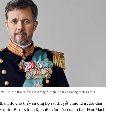
1968, là con trai cả của Nữ vương Margrethe II và Hoàng thân Henrik
 thăm dò cho thấy sự ủng hộ rất thuyết phục từ người dân
irgitte Borup, biên tập viên văn hóa của tờ báo Đan Mạch