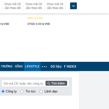
Chọn mã CK
Chọn mã CK
Chọn mã CK
cần theo dõi
cần theo dõi
cần theo dõi
Dữ liệu
F INDEX
Ị TRƯỜNG
SỐNG
LIFESTYLE
Công ty
Tin tức
Lãnh đạo