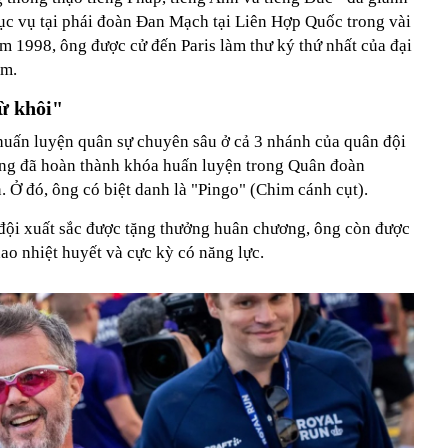
ục vụ tại phái đoàn Đan Mạch tại Liên Hợp Quốc trong vài
m 1998, ông được cử đến Paris làm thư ký thứ nhất của đại
ăm.
ừ khôi"
 huấn luyện quân sự chuyên sâu ở cả 3 nhánh của quân đội
ông đã hoàn thành khóa huấn luyện trong Quân đoàn
 Ở đó, ông có biệt danh là "Pingo" (Chim cánh cụt).
 đội xuất sắc được tặng thưởng huân chương, ông còn được
ao nhiệt huyết và cực kỳ có năng lực.