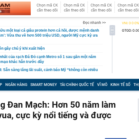
Chọn mã CK
Chọn mã CK
Chọn mã CK
Chọn mã CK
cần theo dõi
cần theo dõi
cần theo dõi
cần theo dõi
Đọc nhanh >>
ữu một loại cá giàu protein hơn cá hồi, được mệnh danh
ẩm': Vừa thu về hơn 500 triệu USD, người Mỹ cực kỳ ưa
ên gây chú ý khi xuất hiện
nhất của rạch Đá Đỏ cạnh Metro số 1 sau gần một năm
n mạo khác hẳn trước đây
: Sẵn sàng tăng lãi suất, cảnh báo Mỹ “không còn nhiều
người dân bỗng phát hiện cảnh tượng "nổi da gà" liền bỏ
P
NGÂN HÀNG
SMART MONEY
TÀI CHÍNH QUỐC TẾ
VĨ MÔ
KINH TẾ SỐ
TH
i siêu dự án có toà tháp 88 tầng tại Thủ Thiêm, chấm dứt
tỷ đồng
ơng Đan Mạch: Hơn 50 năm làm
 ty từng “nổ” có 100 tỷ USD làm đường sắt cao tốc Bắc
 vua, cực kỳ nổi tiếng và được
sở hữu công trình chưa từng có trong lịch sử: Mái thép
lắp đủ nhịp, nơi lớn hơn địa điểm trao giải Oscar… do
àng đầu thế giới thiết kế cũng dần lộ diện