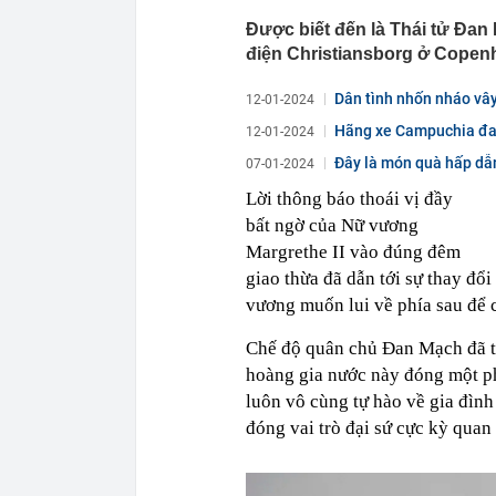
Được biết đến là Thái tử Đan 
điện Christiansborg ở Copenh
Dân tình nhốn nháo vây
12-01-2024
Hãng xe Campuchia đan
12-01-2024
Đây là món quà hấp dẫn
07-01-2024
Lời thông báo thoái vị đầy
bất ngờ của Nữ vương
Margrethe II vào đúng đêm
giao thừa đã dẫn tới sự thay đổ
vương muốn lui về phía sau để c
Chế độ quân chủ Đan Mạch đã tồ
hoàng gia nước này đóng một p
luôn vô cùng tự hào về gia đìn
đóng vai trò đại sứ cực kỳ quan 