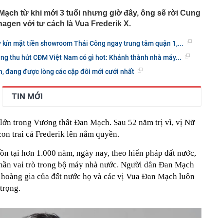
Mạch từ khi mới 3 tuổi nhưng giờ đây, ông sẽ rời Cung
agen với tư cách là Vua Frederik X.
 kín mặt tiền showroom Thái Công ngay trung tâm quận 1,...
g thu hút CĐM Việt Nam có gì hot: Khánh thành nhà máy...
, đang được lòng các cặp đôi mới cưới nhất
TIN MỚI
i lớn trong Vương thất Đan Mạch. Sau 52 năm trị vì, vị Nữ
on trai cả Frederik lên nắm quyền.
n tại hơn 1.000 năm, ngày nay, theo hiến pháp đất nước,
hần vai trò trong bộ máy nhà nước. Người dân Đan Mạch
h hoàng gia của đất nước họ và các vị Vua Đan Mạch luôn
trọng.