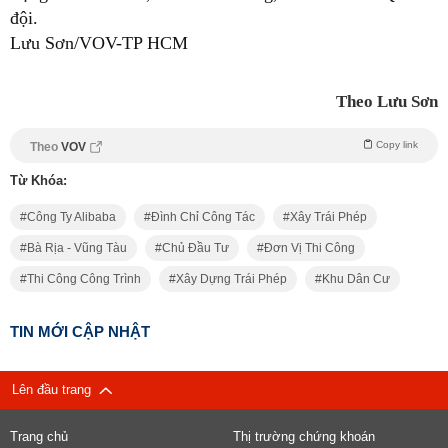
đội.
Lưu Sơn/VOV-TP HCM
Theo Lưu Sơn
Copy link
Theo
VOV
Từ Khóa:
Công Ty Alibaba
Đình Chỉ Công Tác
Xây Trái Phép
Bà Rịa - Vũng Tàu
Chủ Đầu Tư
Đơn Vị Thi Công
Thi Công Công Trình
Xây Dựng Trái Phép
Khu Dân Cư
TIN MỚI CẬP NHẬT
Lên đầu trang
Trang chủ
Thị trường chứng khoán