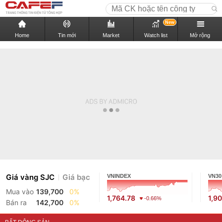
New
Home
Tin mới
Market
Watch list
Mở rộng
Giá vàng SJC
Giá bạc
VNINDEX
VN30
Mua vào
139,700
0%
1,764.78
1,9
-0.66%
Bán ra
142,700
0%