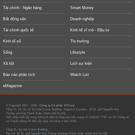
Tài chính - Ngân hàng
Smart Money
Bất động sản
Doanh nghiệp
Tài chính quốc tế
Kinh tế vĩ mô - Đầu tư
Kinh tế số
Thị trường
Sống
Lifestyle
Xã hội
Lịch sự kiện
Báo cáo phân tích
Watch List
eMagazine
© Copyright 2007 - 2026 -
Công ty Cổ phần VCCorp.
Tầng 17, 19, 20, 21 Toà nhà Center Building - Hapulico Complex, Số 01, phố Nguyễn Huy
Tưởng, phường Thanh Xuân, thành phố Hà Nội
Giấy phép thiết lập trang thông tin điện tử tổng hợp trên mạng số 2216/GP-TTĐT do Sở Thông tin
và Truyền thông Hà Nội cấp ngày 10 tháng 4 năm 2019.
Tầng 21, tòa nhà Center Building.
Địa chỉ: Số 01, phố Nguyễn Huy Tưởng, phường Thanh Xuân, thành phố Hà Nội