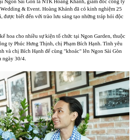
tại Ngon Sài Gòn là NTK Hoàng Khánh, giám đốc công ty
 Wedding & Event. Hoàng Khánh đã có kinh nghiệm 25
, được biết đến với trào lưu sáng tạo những tráp hỏi độc
 kế hoa cho nhiều sự kiện tổ chức tại Ngon Garden, thuộc
ông ty Phúc Hưng Thịnh, chị Phạm Bích Hạnh. Tình yêu
h và chị Bích Hạnh để cùng "khoác" lên Ngon Sài Gòn
n ngày 30/4.