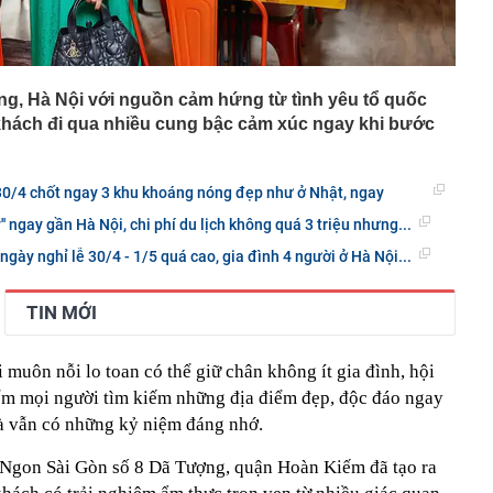
g, Hà Nội với nguồn cảm hứng từ tình yêu tổ quốc
hách đi qua nhiều cung bậc cảm xúc ngay khi bước
 30/4 chốt ngay 3 khu khoáng nóng đẹp như ở Nhật, ngay
ỷ'' ngay gần Hà Nội, chi phí du lịch không quá 3 triệu nhưng...
ngày nghỉ lễ 30/4 - 1/5 quá cao, gia đình 4 người ở Hà Nội...
TIN MỚI
 muôn nỗi lo toan có thể giữ chân không ít gia đình, hội
điểm mọi người tìm kiếm những địa điểm đẹp, độc đáo ngay
mà vẫn có những kỷ niệm đáng nhớ.
 Ngon Sài Gòn số 8 Dã Tượng, quận Hoàn Kiếm đã tạo ra