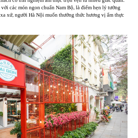
hách có trải nghiệm ẩm thực trọn vẹn từ nhiều giác quan.
 với các món ngon chuẩn Nam Bộ, là điểm hẹn lý tưởng
xa xứ, người Hà Nội muốn thưởng thức hương vị ẩm thực