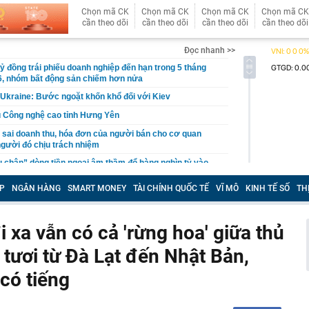
Chọn mã CK
Chọn mã CK
Chọn mã CK
Chọn mã CK
cần theo dõi
cần theo dõi
cần theo dõi
cần theo dõi
Đọc nhanh >>
ỷ đồng trái phiếu doanh nghiệp đến hạn trong 5 tháng
6, nhóm bất động sản chiếm hơn nửa
Ukraine: Bước ngoặt khốn khổ đối với Kiev
u Công nghệ cao tỉnh Hưng Yên
sai doanh thu, hóa đơn của người bán cho cơ quan
 người đó chịu trách nhiệm
u chân” dòng tiền ngoại âm thầm đổ hàng nghìn tỷ vào
Việt Nam
P
NGÂN HÀNG
SMART MONEY
TÀI CHÍNH QUỐC TẾ
VĨ MÔ
KINH TẾ SỐ
TH
7 được gọi là ngày đặc biệt nhất của thế kỷ XXI?
tra xấp tiền mặt 20.000.000 đồng nằm chỏng chơ trên
đàn ông SN 1984 phải làm việc với cơ quan chức năng
i xa vẫn có cả 'rừng hoa' giữa thủ
iện 32/35 sinh viên trong lớp dùng AI làm bài chỉ nhờ
 tươi từ Đà Lạt đến Nhật Bản,
iấu trong đề thi
, vàng miếng ngày 8/8 tại SJC, Bảo Tín Minh Châu, Bảo
có tiếng
 DOJI, Phú Quý
bất ngờ bị đe dọa trước một đối thủ mới: Giá rẻ hơn hẳn,
g chốt đơn