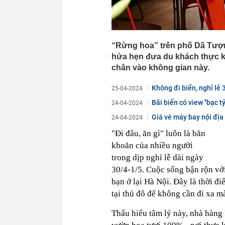
“Rừng hoa” trên phố Dã Tượn
hứa hẹn đưa du khách thực k
chân vào không gian này.
Không đi biển, nghỉ lễ
25-04-2024
gần...
Bãi biển có view ''bạc t
24-04-2024
Giá vé máy bay nội địa 
24-04-2024
"Đi đâu, ăn gì" luôn là băn
khoăn của nhiều người
trong dịp nghỉ lễ dài ngày
30/4-1/5. Cuộc sống bận rộn với
bạn ở lại Hà Nội. Đây là thời 
tại thủ đô để không cần đi xa 
Thấu hiểu tâm lý này, nhà hàng