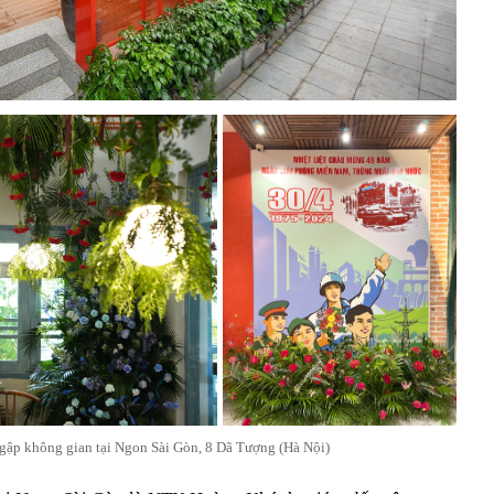
 ngập không gian tại Ngon Sài Gòn, 8 Dã Tượng (Hà Nội)