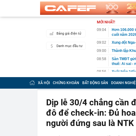
MỚI NHẤT!
09:04
Hơn 106.000 t
Bảng giá điện tử
cuối năm 202
09:02
Xung đột Nga-
Danh mục đầu tư
09:00
Thành lập Kh
08:58
Sàn TMĐT gửi 
thuế: Ai sai -
08:56
Xuất hiện “dấ
chứng khoán 
XÃ HỘI
CHỨNG KHOÁN
BẤT ĐỘNG SẢN
DOANH NGHIỆ
08:56
Vì sao 2/8/202
08:51
Công an điều 
đường, người 
Dịp lễ 30/4 chẳng cần đ
08:45
Giáo sư phát h
đô để check-in: Đủ hoa
một từ “bẫy” g
08:39
Giá vàng nhẫn
người đứng sau là NTK 
Tín Mạnh Hải,
08:38
Gạo Thái Lan 
Mỹ tăng cườn