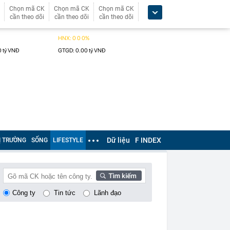
Chọn mã CK
Chọn mã CK
Chọn mã CK
cần theo dõi
cần theo dõi
cần theo dõi
Dữ liệu
F INDEX
Ị TRƯỜNG
SỐNG
LIFESTYLE
Công ty
Tin tức
Lãnh đạo