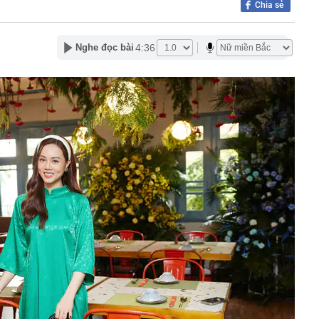
Chia sẻ
 nhà miền Tây: Rộng thênh thang không thấy điểm dừng,
óc nào cũng quá wow
4:36
Nghe đọc bài
Đòn bẩy mở rộng không gian phát triển phía Bắc Thủ đô
n Bắc: Trải qua cuộc "Cuộc đại phẫu" không gây mê,
valand nỗ lực từng ngày để "sòng phẳng" với niềm tin của
m 2 bánh khi đỗ trong khu đô thị ở Hà Nội: Chủ xe lên
ỹ thông qua dự luật áp thuế lên tới 100% với nước mua
ng xảy ra với Bamboo Airways?
 đô thị sinh thái 2 tỷ USD có 11km ven sông khiến MC Mai
ng” ngay trên sóng livestream
 nước ngọt thuộc dạng hiếm ở tỉnh miền Trung: Từng
a biển, nước chuyển từ mặn sang ngọt
vụ bán kim cương online, ship tận nơi: Chuyên gia cảnh
ẩu Tân Sơn Nhất liên tiếp tìm, trao trả tài sản hành
trị giá hơn 2,5 tỷ đồng