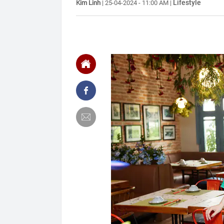
Lifestyle
Kim Linh
|
25-04-2024 - 11:00 AM
|
08:35
Phát ghen với
camera lia g
08:35
Vành đai 3 - 
08:26
CEO Dương Vă
giờ là lúc No
khách hàng
08:25
Vụ ô tô bị trộ
tiếng
08:25
Thượng viện M
dầu khí Nga
08:20
Chuyện gì đa
08:18
Toàn cảnh đại
Ngọc “phải lò
08:16
Phát hiện đầm
thông thẳng r
08:13
Bùng nổ dịch 
báo rủi ro
08:12
Công an cửa kh
khách bỏ quên 