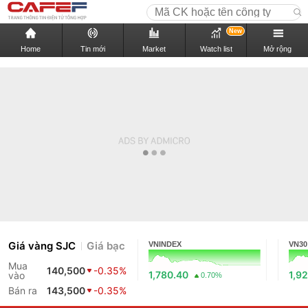
New
Home
Tin mới
Market
Watch list
Mở rộng
Giá vàng SJC
Giá bạc
VNINDEX
VN30
Mua
140,500
-0.35%
1,780.40
1,9
vào
0.70%
Bán ra
143,500
-0.35%