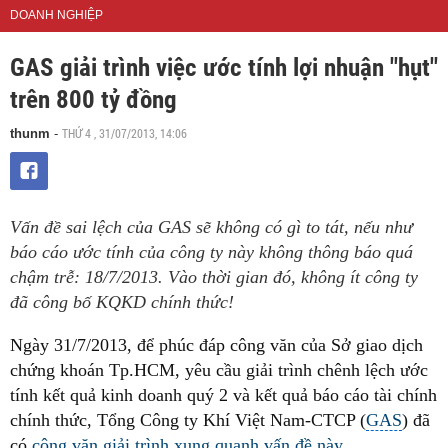
DOANH NGHIỆP
GAS giải trình việc ước tính lợi nhuận "hụt"
trên 800 tỷ đồng
THỨ 4 , 31/07/2013, 14:06
thunm
-
Vấn đề sai lệch của GAS sẽ không có gì to tát, nếu như
báo cáo ước tính của công ty này không thông báo quá
chậm trễ: 18/7/2013. Vào thời gian đó, không ít công ty
đã công bố KQKD chính thức!
Ngày 31/7/2013, để phúc đáp công văn của Sở giao dịch
chứng khoán Tp.HCM, yêu cầu giải trình chênh lệch ước
tính kết quả kinh doanh quý 2 và kết quả báo cáo tài chính
chính thức, Tổng Công ty Khí Việt Nam-CTCP (
GAS
) đã
có
công văn giải trình xung quanh vấn đề này.