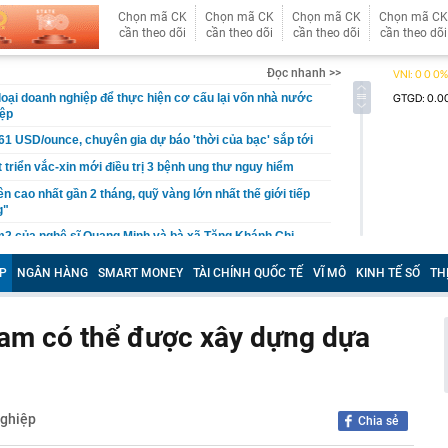
Chọn mã CK
Chọn mã CK
Chọn mã CK
Chọn mã CK
cần theo dõi
cần theo dõi
cần theo dõi
cần theo dõi
Đọc nhanh >>
 loại doanh nghiệp để thực hiện cơ cấu lại vốn nhà nước
iệp
61 USD/ounce, chuyên gia dự báo 'thời của bạc' sắp tới
 triển vắc-xin mới điều trị 3 bệnh ung thư nguy hiểm
ên cao nhất gần 2 tháng, quỹ vàng lớn nhất thế giới tiếp
g"
2 của nghệ sĩ Quang Minh và bà xã Tăng Khánh Chi
gớm nhất Hoa Cỏ May sau 25 năm: Nhan sắc thăng hạng
P
NGÂN HÀNG
SMART MONEY
TÀI CHÍNH QUỐC TẾ
VĨ MÔ
KINH TẾ SỐ
TH
đẹp hơn thời mới vào nghề
rác, người phụ nữ bất ngờ nhặt được tờ vé số trúng 31
 kết
Nam có thể được xây dựng dựa
n mặt từ thẻ tín dụng?
 Phùng Hồng Huệ SN 1998 và 11 người liên quan 120 tỷ
 thuốc sinh lý nam
g, vàng nhẫn ngày 7/8 tại SJC, Bảo Tín Mạnh Hải, Bảo
ghiệp
Chia sẻ
 DOJI, Phú Quý,... đồng loạt giảm