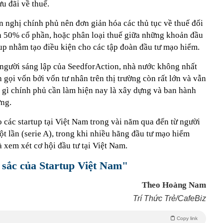
u đãi về thuế.
 nghị chính phủ nên đơn giản hóa các thủ tục về thuế đối
n 50% cổ phần, hoặc phân loại thuế giữa những khoản đầu
tup nhằm tạo điều kiện cho các tập đoàn đầu tư mạo hiểm.
gười sáng lập của SeedforAction, nhà nước không nhất
h gọi vốn bởi vốn tư nhân trên thị trường còn rất lớn và vẫn
gì chính phủ cần làm hiện nay là xây dựng và ban hành
ờng.
 các startup tại Việt Nam trong vài năm qua đến từ người
ột lần (serie A), trong khi nhiều hãng đầu tư mạo hiểm
à xem xét cơ hội đầu tư tại Việt Nam.
 sắc của Startup Việt Nam"
Theo Hoàng Nam
Trí Thức Trẻ/CafeBiz
Copy link