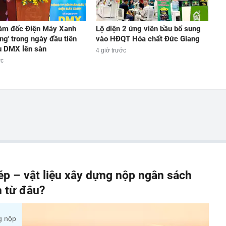
ám đốc Điện Máy Xanh
Lộ diện 2 ứng viên bầu bổ sung
ng' trong ngày đầu tiên
vào HĐQT Hóa chất Đức Giang
u DMX lên sàn
4 giờ trước
ớc
p – vật liệu xây dựng nộp ngân sách
n từ đâu?
g nộp