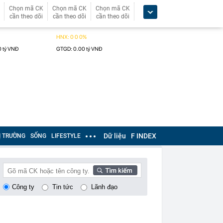
Chọn mã CK
Chọn mã CK
Chọn mã CK
cần theo dõi
cần theo dõi
cần theo dõi
Dữ liệu
F INDEX
Ị TRƯỜNG
SỐNG
LIFESTYLE
Công ty
Tin tức
Lãnh đạo