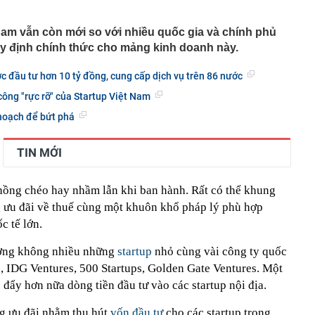
 Petrovietnam yêu cầu đẩy nhanh tiến độ siêu dự án
g
am vẫn còn mới so với nhiều quốc gia và chính phủ
1.000 dự án bất động sản được tháo gỡ vưỡng mắc
 định chính thức cho mảng kinh doanh này.
ch đủ cho cả nước dùng trong nửa năm, Trung Quốc vẫn
hà máy điện than nhiều nhất 10 năm: Vì sao?
ợc đầu tư hơn 10 tỷ đồng, cung cấp dịch vụ trên 86 nước
ới chớ dùng vội, hãy thực hiện ngay 5 thao tác quan
ông "rực rỡ" của Startup Việt Nam
g phải ai cũng biết
4 thói quen này chứng tỏ họ đang tự hủy hoại các mối
 hoạch để bứt phá
ông hề hay biết
Giang Patrik và MC Hoàng Oanh sau khi rộ tin hẹn hò
TIN MỚI
 Xanh chi hàng chục tỷ "gom" cổ phiếu DMX ngay phiên
chồng chéo hay nhầm lẫn khi ban hành. Rất có thể khung
phú Phạm Nhật Vượng lần đầu làm sếp cấp cao
 ưu đãi về thuế cùng một khuôn khổ pháp lý phù hợp
ran khó cầm cự được lâu hơn nữa
c tế lớn.
Nhật Bản bị bắt sau hơn 2.000 lần “bom hàng”
ượng không nhiều những
startup
nhỏ cùng vài công ty quốc
, IDG Ventures, 500 Startups, Golden Gate Ventures. Một
 đẩy hơn nữa dòng tiền đầu tư vào các startup nội địa.
g ưu đãi nhằm thu hút
vốn đầu tư
cho các startup trong