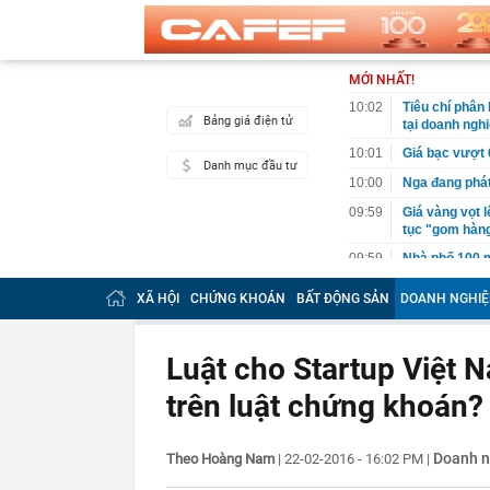
MỚI NHẤT!
10:02
Tiêu chí phân
Bảng giá điện tử
tại doanh ngh
10:01
Giá bạc vượt 
Danh mục đầu tư
10:00
Nga đang phát
09:59
Giá vàng vọt l
tục "gom hàn
09:59
Nhà phố 100 m
09:57
Mỹ nhân ghê 
XÃ HỘI
CHỨNG KHOÁN
BẤT ĐỘNG SẢN
DOANH NGHIỆ
sau biến cố, 
09:53
Đang thu gom 
tỷ đồng và cái
Luật cho Startup Việt 
09:52
Có nên rút tiề
trên luật chứng khoán?
09:52
Khám xét, bắt
đồng tiền bán
09:49
Giá vàng miến
Doanh n
Theo Hoàng Nam
|
22-02-2016 - 16:02 PM
|
Tín Minh Châu,