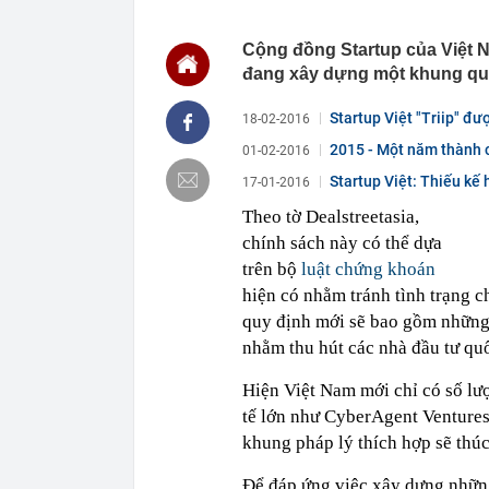
09:42
Tổng Giám đốc
57.600 tỷ đồn
Cộng đồng Startup của Việt N
09:42
Động lực từ 
đang xây dựng một khung quy
09:40
Thừa điện sạ
“xả bỏ", mở n
Startup Việt "Triip" đư
18-02-2016
09:40
Nhận iPhone m
2015 - Một năm thành c
trọng mà khôn
01-02-2016
09:40
Một người có 
Startup Việt: Thiếu kế
17-01-2016
quan hệ mà kh
Theo tờ Dealstreetasia,
09:38
Tình hình Lê 
chính sách này có thể dựa
09:37
CEO Điện Máy
trên bộ
luật chứng khoán
chào sàn
hiện có nhằm tránh tình trạng 
09:37
Ái nữ nhà tỷ 
quy định mới sẽ bao gồm những
09:31
Ông Trump: I
nhằm thu hút các nhà đầu tư quố
09:30
Người phụ nữ 
Hiện Việt Nam mới chỉ có số l
tế lớn như CyberAgent Ventures
khung pháp lý thích hợp sẽ thúc
Để đáp ứng việc xây dựng nhữn