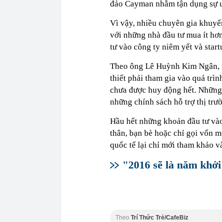
đảo Cayman nhằm tận dụng sự ư
Vì vậy, nhiều chuyên gia khuyến
với những nhà đầu tư mua ít hơ
tư vào công ty niêm yết và star
Theo ông Lê Huỳnh Kim Ngân, n
thiết phải tham gia vào quá trìn
chưa được huy động hết. Những 
những chính sách hỗ trợ thị trư
Hầu hết những khoản đầu tư vào
thân, bạn bè hoặc chỉ gọi vốn m
quốc tế lại chỉ mới tham khảo v
"2016 sẽ là năm khởi
Theo
Trí Thức Trẻ/CafeBiz