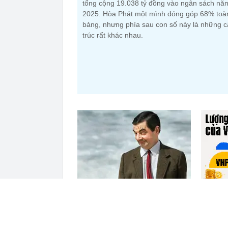
tổng cộng 19.038 tỷ đồng vào ngân sách nă
2025. Hòa Phát một mình đóng góp 68% toà
bảng, nhưng phía sau con số này là những 
trúc rất khác nhau.
Nắm trong tay Điện Máy Xanh,
VNPT nắ
Bách Hóa Xanh, An Khang, vốn
62.000 
hóa MWG chỉ ngang DMX
Vinhome