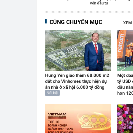
vốn đầu tư
CÙNG CHUYÊN MỤC
XEM
Hưng Yên giao thêm 68.000 m2
Một doa
đất cho Vinhomes thực hiện dự
tỷ USD 
án nhà ở xã hội 6.000 tỷ đồng
đầu năm
hơn 12
Nổi bật