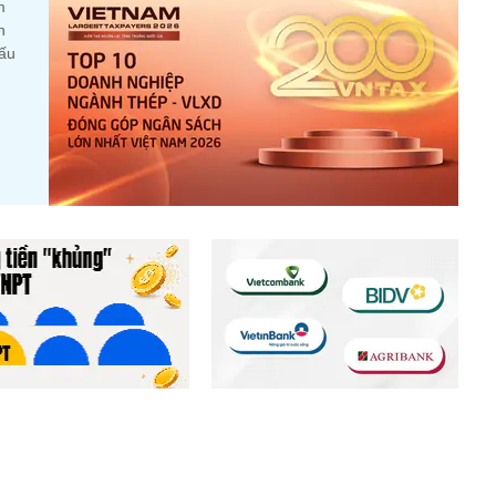
m
n
cấu
m giữ lượng tiền hơn
Cả nghìn nhân viên tại
tỷ đồng, lớn hơn cả
Vietcombank, VietinBank, BIDV
s, Viettel Global
và Agribank nghỉ việc trong nửa
đầu năm 2026