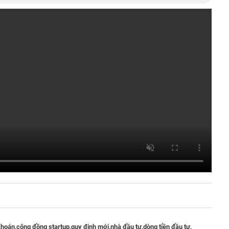
khoán,
cộng đồng startup,
quy định mới,
nhà đầu tư,
dòng tiền đầu tư,