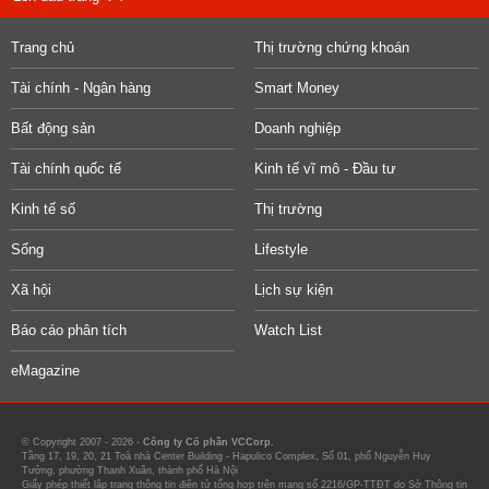
Trang chủ
Thị trường chứng khoán
Tài chính - Ngân hàng
Smart Money
Bất động sản
Doanh nghiệp
Tài chính quốc tế
Kinh tế vĩ mô - Đầu tư
Kinh tế số
Thị trường
Sống
Lifestyle
Xã hội
Lịch sự kiện
Báo cáo phân tích
Watch List
eMagazine
© Copyright 2007 - 2026 -
Công ty Cổ phần VCCorp.
Tầng 17, 19, 20, 21 Toà nhà Center Building - Hapulico Complex, Số 01, phố Nguyễn Huy
Tưởng, phường Thanh Xuân, thành phố Hà Nội
Giấy phép thiết lập trang thông tin điện tử tổng hợp trên mạng số 2216/GP-TTĐT do Sở Thông tin