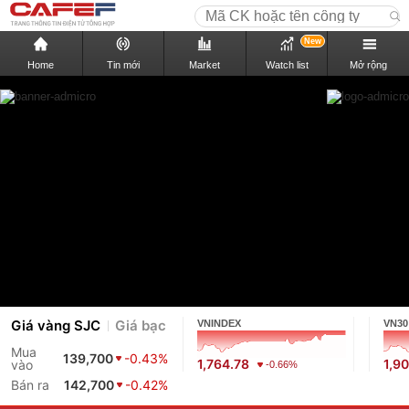
New
Home
Tin mới
Market
Watch list
Mở rộng
Giá vàng SJC
Giá bạc
VNINDEX
VN30
Mua
139,700
-0.43%
1,764.78
1,9
vào
-0.66%
Bán ra
142,700
-0.42%