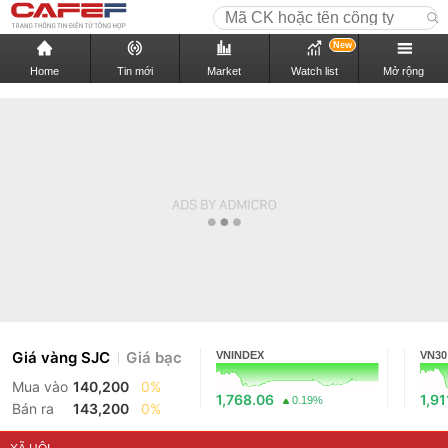
New
Home
Tin mới
Market
Watch list
Mở rộng
Giá vàng SJC
Giá bạc
VNINDEX
VN30
Mua vào
140,200
0%
1,768.06
1,91
0.19%
Bán ra
143,200
0%