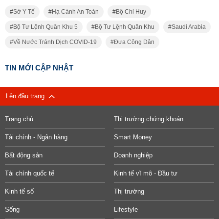
Sở Y Tế
Hạ Cánh An Toàn
Bộ Chỉ Huy
Bộ Tư Lệnh Quân Khu 5
Bộ Tư Lệnh Quân Khu
Saudi Arabia
Về Nước Tránh Dịch COVID-19
Đưa Công Dân
TIN MỚI CẬP NHẬT
Lên đầu trang
Trang chủ
Thị trường chứng khoán
Tài chính - Ngân hàng
Smart Money
Bất động sản
Doanh nghiệp
Tài chính quốc tế
Kinh tế vĩ mô - Đầu tư
Kinh tế số
Thị trường
Sống
Lifestyle