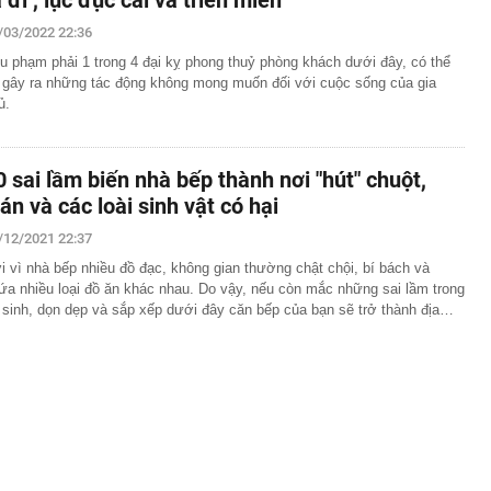
a đi’, lục đục cãi vã triền miên
/03/2022 22:36
u phạm phải 1 trong 4 đại kỵ phong thuỷ phòng khách dưới đây, có thể
 gây ra những tác động không mong muốn đối với cuộc sống của gia
ủ.
0 sai lầm biến nhà bếp thành nơi "hút" chuột,
ián và các loài sinh vật có hại
/12/2021 22:37
i vì nhà bếp nhiều đồ đạc, không gian thường chật chội, bí bách và
ứa nhiều loại đồ ăn khác nhau. Do vậy, nếu còn mắc những sai lầm trong
 sinh, dọn dẹp và sắp xếp dưới đây căn bếp của bạn sẽ trở thành địa…