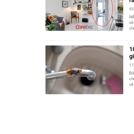
r
02
Nế
sẽ
ch
1
g
17
Bở
ch
vệ