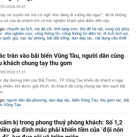
 tỷ từ bán vé số, công ty xổ số chi trả thưởng thế nào?
/01/2024 09:47
Vũ Thị Thanh SN 2003 và Vi Thị Hòe SN 2004
hạy xe xuyên núi mà cứ ngỡ như đang đi xuống địa ngục", đó là những
cướp đi sinh mạng của 500.000 người: Sức gió tới
ia sẻ của du khách khi có trải nghiệm khám phá điểm đến này.
hảm kịch khí tượng tàn khốc nhất từng được ghi nhận
gs:
chuyến du lịch
,
núi đá vôi
,
tỉnh lạng sơn
,
thủ đô hà nội
,
vùng núi phía
c
,
nhà nghiên cứu
,
cổng thông tin
,
cổng thông tin điện tử
,
di tích lịch sử
,
rồi cũng để cho con": Lời khuyên khiến nhiều cha mẹ
p quốc gia
,
sạc dự phòng
,
bãi đất trống
,
dọn dẹp rác
,
vật dụng cần thiết
khi về già
c gửi lời tạm biệt tới khán giả
ác tràn vào bãi biển Vũng Tàu, người dân cùng
 lãi suất tiết kiệm: Có ngân hàng lớn niêm yết 6%
u khách chung tay thu gom
rả tới 9%/năm
 Bộ sẽ có mưa to đến rất to
/09/2023 21:31
cứ đụng tay là ra hit, phim có thể chưa xem nhưng nhạc
c đại dương tràn vào Bãi Trước, TP Vũng Tàu khiến du khách e ngại.
ộc lòng
y nhiên, khi được giải thích, du khách đã cùng chung tay làm sạch bãi
đầu giảm thuế tiêu dùng sau gần 40 năm
ển.
gs:
người dân địa phương
,
dọn dẹp rác
,
biển Vũng Tàu
,
thu gom rác
,
bãi
ển Vũng Tàu
 cấm kị trong phong thuỷ phòng khách: Số 1,2
hiều gia đình mắc phải khiến tiền của ‘đội nón