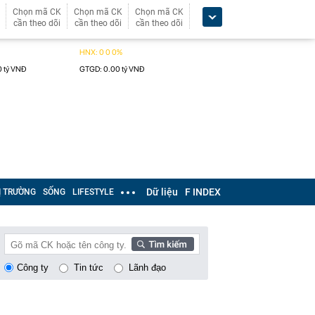
Chọn mã CK
Chọn mã CK
Chọn mã CK
cần theo dõi
cần theo dõi
cần theo dõi
Dữ liệu
F INDEX
Ị TRƯỜNG
SỐNG
LIFESTYLE
Công ty
Tin tức
Lãnh đạo