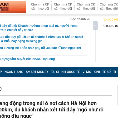
Chọn mã CK
Chọn mã CK
Chọn mã CK
Chọn mã CK
cần theo dõi
cần theo dõi
cần theo dõi
cần theo dõi
Đọc nhanh >>
i cây tiết lộ: Khách thường chọn quả to, người trong
tra 5 chi tiết này trước
 cao tốc quỳ gối 1h an ủi khách: 7 năm sau ở khách sạn 5
 ở nhà, bay hạng thương gia
 có xương trẻ khỏe như phụ nữ 30, bác sĩ kinh ngạc khi
a đựng tâm huyết của NSND Tự Long
 4.300 USD/ounce, chuyên gia dự báo đỉnh mới
P
NGÂN HÀNG
SMART MONEY
TÀI CHÍNH QUỐC TẾ
VĨ MÔ
KINH TẾ SỐ
TH
iệp dầu khí đem hơn 42.200 tỷ đồng gửi ngân hàng
o những người không rút điện ấm siêu tốc trước khi ngủ
là có thêm "lá bài" từ Triều Tiên: Điểm yếu của Ukraine
C
t sâu?
cá tích tụ độc nhiều bậc nhất
ang động trong núi ở nơi cách Hà Nội hơn
n tình' từng làm nghề giao báo, U60 vẫn như thanh niên
00km, du khách nhận xét tới đây "ngỡ như đi
rí dự kiến xây hầm xuyên núi Tam Đảo
uống địa ngục"