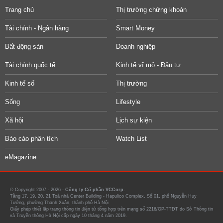
Trang chủ
Thị trường chứng khoán
Tài chính - Ngân hàng
Smart Money
Bất động sản
Doanh nghiệp
Tài chính quốc tế
Kinh tế vĩ mô - Đầu tư
Kinh tế số
Thị trường
Sống
Lifestyle
Xã hội
Lịch sự kiện
Báo cáo phân tích
Watch List
eMagazine
© Copyright 2007 - 2026 -
Công ty Cổ phần VCCorp.
Tầng 17, 19, 20, 21 Toà nhà Center Building - Hapulico Complex, Số 01, phố Nguyễn Huy
Tưởng, phường Thanh Xuân, thành phố Hà Nội
Giấy phép thiết lập trang thông tin điện tử tổng hợp trên mạng số 2216/GP-TTĐT do Sở Thông tin
và Truyền thông Hà Nội cấp ngày 10 tháng 4 năm 2019.