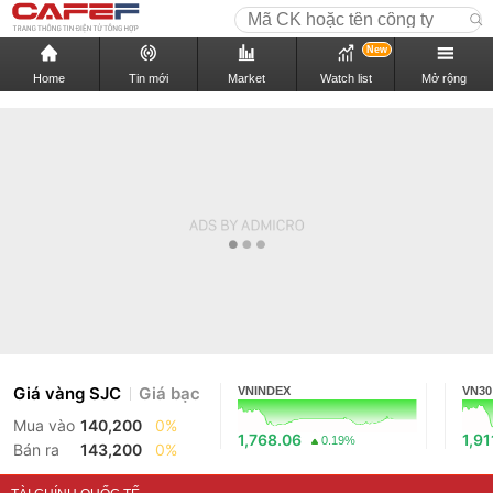
New
Home
Tin mới
Market
Watch list
Mở rộng
Giá vàng SJC
Giá bạc
VNINDEX
VN30
Mua vào
140,200
0%
1,768.06
1,91
0.19%
Bán ra
143,200
0%