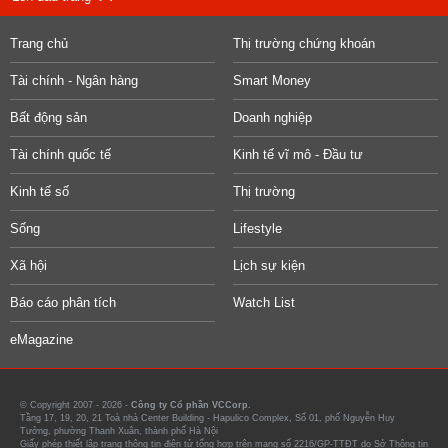
Trang chủ
Thị trường chứng khoán
Tài chính - Ngân hàng
Smart Money
Bất động sản
Doanh nghiệp
Tài chính quốc tế
Kinh tế vĩ mô - Đầu tư
Kinh tế số
Thị trường
Sống
Lifestyle
Xã hội
Lịch sự kiện
Báo cáo phân tích
Watch List
eMagazine
© Copyright 2007 - 2026 -
Công ty Cổ phần VCCorp.
Tầng 17, 19, 20, 21 Toà nhà Center Building - Hapulico Complex, Số 01, phố Nguyễn Huy
Tưởng, phường Thanh Xuân, thành phố Hà Nội
Giấy phép thiết lập trang thông tin điện tử tổng hợp trên mạng số 2216/GP-TTĐT do Sở Thông tin