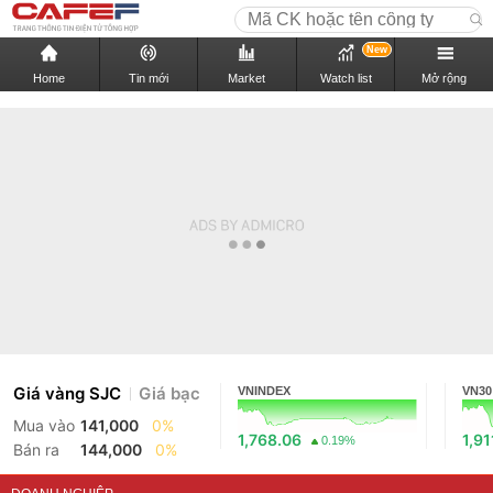
New
Home
Tin mới
Market
Watch list
Mở rộng
Giá vàng SJC
Giá bạc
VNINDEX
VN30
Mua vào
141,000
0%
1,768.06
1,91
0.19%
Bán ra
144,000
0%