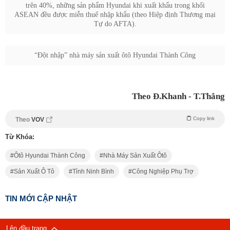
trên 40%, những sản phẩm Hyundai khi xuất khẩu trong khối
ASEAN đều được miễn thuế nhập khẩu (theo Hiệp định Thương mại
Tự do AFTA).
“Đột nhập” nhà máy sản xuất ôtô Hyundai Thành Công
Theo Đ.Khanh - T.Thắng
Copy link
Theo
VOV
Từ Khóa:
Ôtô Hyundai Thành Công
Nhà Máy Sản Xuất Ôtô
Sản Xuất Ô Tô
Tỉnh Ninh Bình
Công Nghiệp Phụ Trợ
TIN MỚI CẬP NHẬT
Lên đầu trang