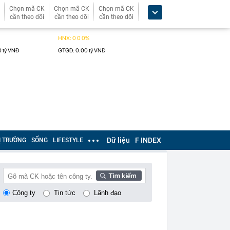
Chọn mã CK
Chọn mã CK
Chọn mã CK
cần theo dõi
cần theo dõi
cần theo dõi
Dữ liệu
F INDEX
Ị TRƯỜNG
SỐNG
LIFESTYLE
Công ty
Tin tức
Lãnh đạo