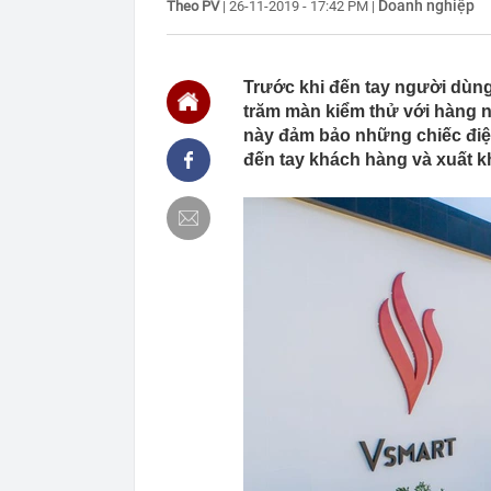
Doanh nghiệp
Theo PV
|
26-11-2019 - 17:42 PM
|
10:00
Bé trai 1 tuổi
09:59
Bên trong khu
Georgina: Giá
Trước khi đến tay người dùng
cực
trăm màn kiểm thử với hàng n
09:53
Mỹ vừa có độn
này đảm bảo những chiếc điện
thông lệ hàng
đến tay khách hàng và xuất k
09:52
Ra lệnh bắt k
09:50
Kho bạc theo d
09:50
Chủ đầu tư chư
09:48
Vì sao nhiều g
Mỗi lần kéo g
09:48
Diễn viên Việt
giờ được đề c
09:47
Tiến sĩ Việt 
AI", từng là m
09:46
Công an thông
chuyển khoản