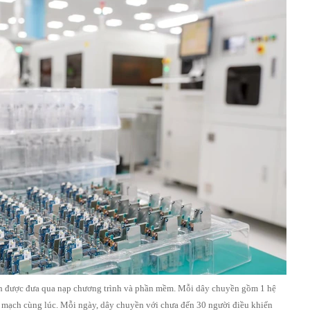
ch được đưa qua nạp chương trình và phần mềm. Mỗi dây chuyền gồm 1 hệ
 mạch cùng lúc. Mỗi ngày, dây chuyền với chưa đến 30 người điều khiển