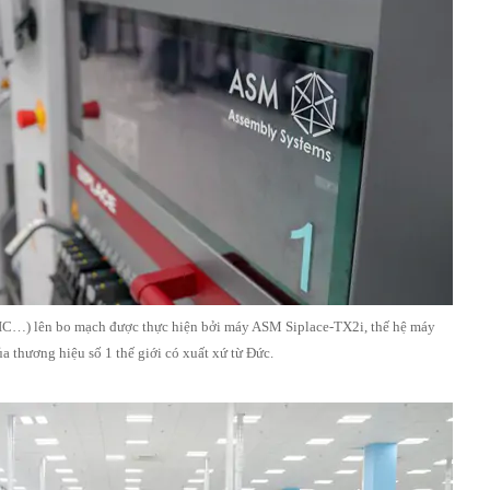
, IC…) lên bo mạch được thực hiện bởi máy ASM Siplace-TX2i, thế hệ máy
a thương hiệu số 1 thế giới có xuất xứ từ Đức.