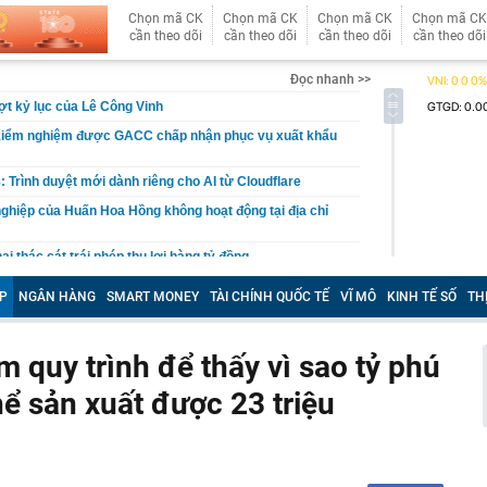
Chọn mã CK
Chọn mã CK
Chọn mã CK
Chọn mã CK
cần theo dõi
cần theo dõi
cần theo dõi
cần theo dõi
Đọc nhanh >>
t kỷ lục của Lê Công Vinh
kiểm nghiệm được GACC chấp nhận phục vụ xuất khẩu
: Trình duyệt mới dành riêng cho AI từ Cloudflare
ghiệp của Huấn Hoa Hồng không hoạt động tại địa chỉ
i thác cát trái phép thu lợi hàng tỷ đồng
oại bánh khách trả tiền mua lẻ nhưng người bán cương
P
NGÂN HÀNG
SMART MONEY
TÀI CHÍNH QUỐC TẾ
VĨ MÔ
KINH TẾ SỐ
TH
 lý do nằm ngay trong cái tên
t tâm đóng điện 14 dự án khu vực phía nam trong 5
ăm
 quy trình để thấy vì sao tỷ phú
căn nhà, cặp vợ chồng bất ngờ đào trúng kho báu
 sản xuất được 23 triệu
 đời hơn 300 năm, được đấu giá gần 27 tỷ đồng
đến 200 triệu đồng nếu người dùng tài khoản ngân hàng
u
ền Tây sông nước", cô nàng Á Khôi khiến tất cả mê mẩn
trong trẻo