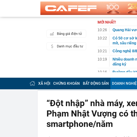
MỚI NHẤT!
10:26
Quang Hải vượ
Bảng giá điện tử
10:22
Có 50 cơ sở 
mít, sầu riêng
Danh mục đầu tư
10:21
Công nghệ 8/8
10:19
Nhiều doanh n
đăng ký
10:16
Đường dây kha
10:12
Việt Nam có l
XÃ HỘI
CHỨNG KHOÁN
BẤT ĐỘNG SẢN
DOANH NGHIỆ
quyết từ chối,
10:10
Dồn lực, quyế
tháng cuối n
“Đột nhập” nhà máy, xem
10:05
Thay sàn bếp 
Phạm Nhật Vượng có thể
'khủng': Tuổi
10:05
Mức phạt lên 
smartphone/năm
có hành vi sa
10:02
Bắt trend "mi
với nhan sắc 