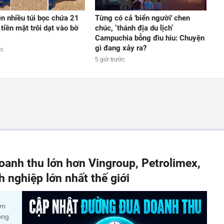
ện nhiều túi bọc chứa 21
Từng có cả 'biển người' chen
tiền mặt trôi dạt vào bờ
chúc, ‘thánh địa du lịch’
Campuchia bỗng đìu hiu: Chuyện
gì đang xảy ra?
ớc
5 giờ trước
anh thu lớn hơn Vingroup, Petrolimex,
nghiệp lớn nhất thế giới
ớn
ộng