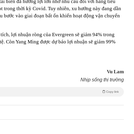
ải biển đã hưởng lợi lớn nhờ nhu cầu đối với hàng tiêu
ọt trong thời kỳ Covid. Tuy nhiên, xu hướng này đang dần
cầu bước vào giai đoạn bất ổn khiến hoạt động vận chuyển
 tích, lợi nhuận ròng của Evergreen sẽ giảm 94% trong
 tệ. Còn Yang Ming được dự báo lợi nhuận sẽ giảm 99%
Vu Lam
Nhịp sống thị trường
Copy link