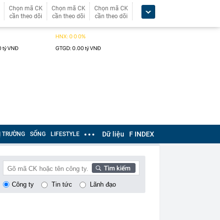
Chọn mã CK
Chọn mã CK
Chọn mã CK
cần theo dõi
cần theo dõi
cần theo dõi
Dữ liệu
F INDEX
Ị TRƯỜNG
SỐNG
LIFESTYLE
Công ty
Tin tức
Lãnh đạo