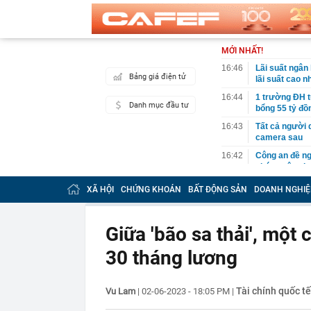
MỚI NHẤT!
16:46
Lãi suất ngân
Bảng giá điện tử
lãi suất cao n
16:44
1 trường ĐH t
Danh mục đầu tư
bổng 55 tỷ đồ
16:43
Tất cả người 
camera sau
16:42
Công an đề ng
chóng nộp phạ
16:41
Khám xét nơi 
XÃ HỘI
CHỨNG KHOÁN
BẤT ĐỘNG SẢN
DOANH NGHIỆ
16:39
Ninh Dương L
16:35
Mẫu xe Mitsubi
Giữa 'bão sa thải', một
16:34
Điểm chuẩn Đ
30 tháng lương
16:31
Thanh tra Chí
thế giới
16:31
Chiến sự Iran
Tài chính quốc tế
Vu Lam
|
02-06-2023 - 18:05 PM
|
16:22
Ra quyết định