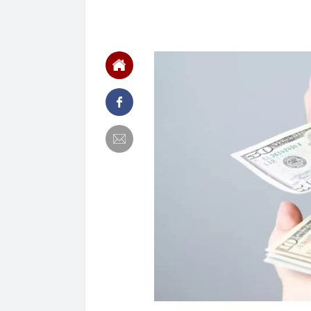
16:20
Đề xuất nâng 
16:20
Thanh tra kiế
VLXD sai ph
16:17
Cận cảnh Doãn
ngực hát quốc
16:16
Giám đốc bệnh
lão hóa: Bắt 
16:06
Lời khuyên ch
16:01
5 thói quen ti
hiếm khi phải
16:00
Quốc gia Đông
16:00
Hà Nội xem x
giám đốc sở,
15:50
Người phụ nữ 
bước vào đều 