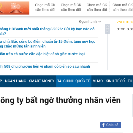
Chọn mã CK
Chọn mã CK
Chọn mã CK
Chọn mã CK
cần theo dõi
cần theo dõi
cần theo dõi
cần theo dõi
Đọc nhanh >>
 hàng HDBank mới nhất tháng 8/2026: Gửi kỳ hạn nào có
hất?
ư phía Bắc công bố điểm chuẩn từ 15 điểm, tung quỹ học
ng chào mừng tân sinh viên
dân trên cả nước cần đặc biệt cảnh giác trước loại
hị 508 chủ phương tiện vi phạm có biển số sau nhanh
t nguội theo Nghị định 168
cất giấu tang vật của chủ hộ kinh doanh Huỳnh Hạ Thi
P
NGÂN HÀNG
SMART MONEY
TÀI CHÍNH QUỐC TẾ
VĨ MÔ
KINH TẾ SỐ
TH
an Ngọc lên tiếng giữa đêm
shi giảm giá 80 triệu đồng tại đại lý, rẻ hơn Kia Morning
 công ty bất ngờ thưởng nhân viên
ại học Thương mại 2026 cao nhất 26,5
nh phủ chỉ rõ nguyên nhân giá vàng Việt Nam cao hơn
 phơi bày điểm yếu chí mạng trong kho tên lửa của Mỹ
Chia sẻ
 khởi tố hình sự cai thầu Hoàng Kim Trường SN 1986