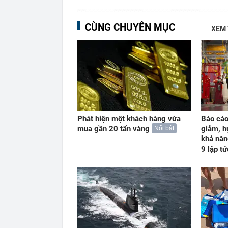
CÙNG CHUYÊN MỤC
XEM
Phát hiện một khách hàng vừa
Báo cáo
mua gần 20 tấn vàng
giảm, h
Nổi bật
khả năn
9 lập t