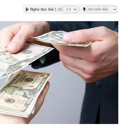
mức cho vay học sinh, sinh viên nghèo lên gấp đôi
1:35
Nghe đọc bài
n nghị chuyển cơ quan điều tra xử lý 4 mỏ khai thác
ạm
 Hải My visual sáng bừng, vợ Xuân Son đặt tay lên
 ca đầy cảm xúc trong trận đấu của ĐT Việt Nam
 viện 53 tuổi nhưng trẻ như mới 35 tiết lộ bí quyết chống
đầu càng sớm, hiệu quả càng cao
o những ai có iPhone thường xuyên báo đầy bộ nhớ
êu tiền giúp nhiều gia đình thu nhập không quá cao vẫn
 vay mượn cuối tháng
 Nam Á khởi đóng tàu ngầm Scorpene tối tân
ét miễn nhiệm chức vụ Ủy viên UBND thành phố với 11
 ngành
chỉ đặt một chậu cây 4 năm tuổi trong phòng khách, ai
khen: “Nhìn thôi đã thấy thư thái”