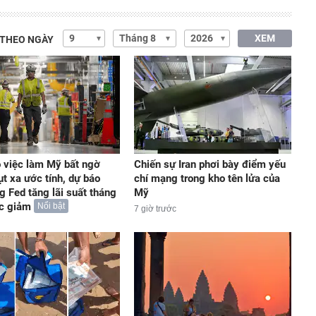
XEM
 THEO NGÀY
 việc làm Mỹ bất ngờ
Chiến sự Iran phơi bày điểm yếu
ụt xa ước tính, dự báo
chí mạng trong kho tên lửa của
g Fed tăng lãi suất tháng
Mỹ
ức giảm
Nổi bật
7 giờ trước