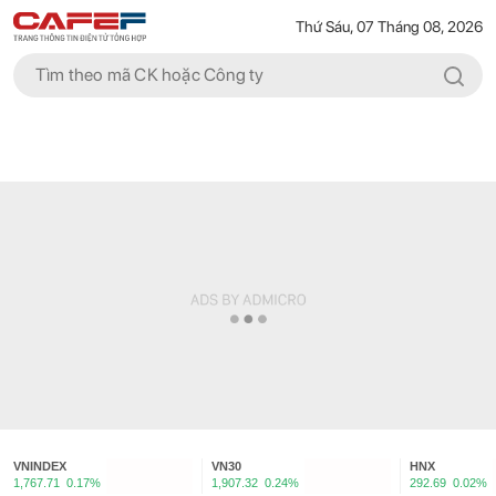
Thứ Sáu, 07 Tháng 08, 2026
VNINDEX
VN30
HNX
1,767.71
0.17%
1,907.32
0.24%
292.69
0.02%