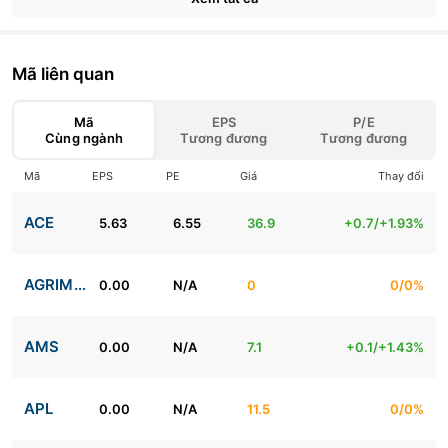
Mã liên quan
Mã
EPS
P/E
Cùng ngành
Tương đương
Tương đương
Mã
EPS
PE
Giá
Thay đổi
ACE
5.63
6.55
36.9
+0.7/+1.93%
AGRIMECO
0.00
N/A
0
0/0%
AMS
0.00
N/A
7.1
+0.1/+1.43%
APL
0.00
N/A
11.5
0/0%