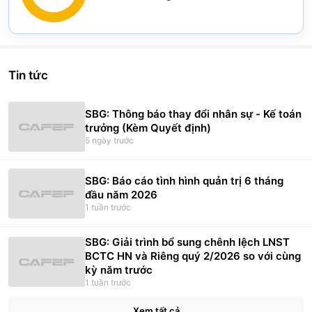
Chart
Lê Thị Xuân Đức
(
0.03
%)
Pie chart with 2 slices.
View as data table, Chart
Tin tức
SBG: Thông báo thay đổi nhân sự - Kế toán
trưởng (Kèm Quyết định)
5 ngày trước
SBG: Báo cáo tình hình quản trị 6 tháng
đầu năm 2026
1 tuần trước
SBG: Giải trình bổ sung chênh lệch LNST
BCTC HN và Riêng quý 2/2026 so với cùng
kỳ năm trước
1 tuần trước
Xem tất cả