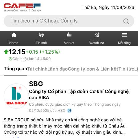
Thứ Ba, Ngày 11/08/2026
Home
Tin mới
Market
Watch list
Mở rộng
12.15
+0.15 (+1.25%)
Cập nhật lúc
14:45:00
TIN MỚI
VIDEO
Tổng quan
Tài chính
Lãnh đạo
Công ty con & Liên kết
Tin tức
L
XÃ HỘI
THỊ TRƯỜNG CK
SBG
BẤT ĐỘNG SẢN
DOANH NGHIỆP
Công ty Cổ phần Tập đoàn Cơ khí Công nghệ
cao SIBA
TÀI CHÍNH NGÂN HÀNG
TÀI CHÍNH QUỐC TẾ
Cổ phiếu được giao dịch ký quỹ theo Thông báo ngày
02/10/2025 của HSX
KINH TẾ VĨ MÔ
KINH TẾ SỐ
SIBA GROUP sở hữu Nhà máy cơ khí công nghệ cao với hệ
thống trang thiết bị máy móc hiện đại nhập khẩu từ Châu Âu.
Chúng tôi tự hào với đội ngũ kỹ sư, kỹ thuật viên giàu kinh
THỊ TRƯỜNG
SỐNG