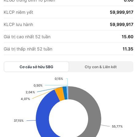
KLCP niêm yết
59,999,917
KLCP lưu hành
59,999,917
Giá trị cao nhất 52 tuần
15.60
Giá trị thấp nhất 52 tuần
11.35
Cơ cấu sở hữu
SBG
Cty con & Liên kết
0,15%
0,15%
Chart
0,50%
0,50%
2,04%
2,04%
Pie chart with 11 slices.
4,07%
4,07%
View as data table, Chart
37,15%
37,15%
55,77%
55,77%