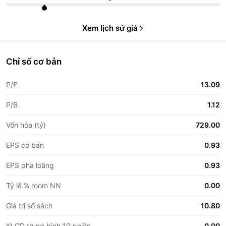
Xem lịch sử giá
Chỉ số cơ bản
P/E
13.09
P/B
1.12
Vốn hóa (tỷ)
729.00
EPS cơ bản
0.93
EPS pha loãng
0.93
Tỷ lệ % room NN
0.00
Giá trị sổ sách
10.80
KLGD trung bình 10 phiên
0.00