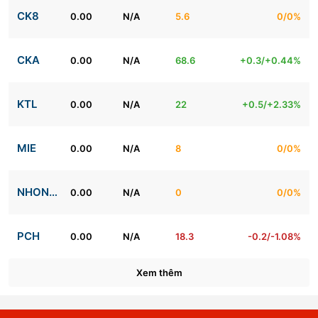
CK8
0.00
N/A
5.6
0/0%
CKA
0.00
N/A
68.6
+0.3/+0.44%
KTL
0.00
N/A
22
+0.5/+2.33%
MIE
0.00
N/A
8
0/0%
NHONHOA
0.00
N/A
0
0/0%
PCH
0.00
N/A
18.3
-0.2/-1.08%
Xem thêm