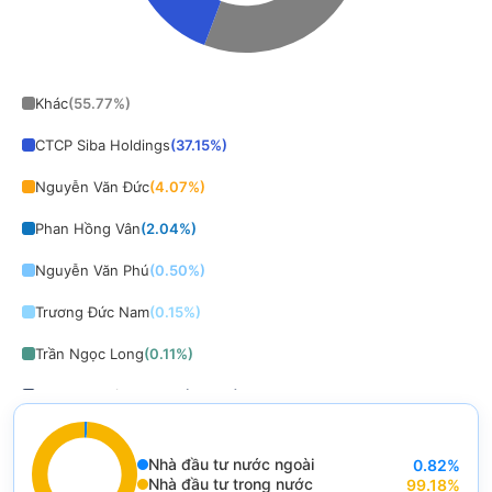
End of interactive chart.
Khác
(
55.77
%)
CTCP Siba Holdings
(
37.15
%)
Nguyễn Văn Đức
(
4.07
%)
Phan Hồng Vân
(
2.04
%)
Nguyễn Văn Phú
(
0.50
%)
Trương Đức Nam
(
0.15
%)
Trần Ngọc Long
(
0.11
%)
Phan Lê Hoàng Trung
(
0.08
%)
Hà Thị Ngọc Sơn
(
0.07
%)
Nhà đầu tư nước ngoài
0.82
%
Đào Đức Tuấn
(
0.03
%)
End of interactive chart.
Nhà đầu tư trong nước
99.18
%