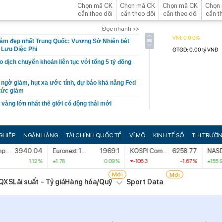
Chọn mã CK
Chọn mã CK
Chọn mã CK
Chọn
cần theo dõi
cần theo dõi
cần theo dõi
cần t
Đọc nhanh >>
ám đẹp nhất Trung Quốc: Vương Sở Nhiên bét
 Lưu Diệc Phi
 dịch chuyển khoản liên tục với tổng 5 tỷ đồng
 ngờ giảm, hụt xa ước tính, dự báo khả năng Fed
 tức giảm
vàng lớn nhất thế giới có động thái mới
ờ người dân cần sớm tích hợp vào VNeID để tránh
GHIỆP
NGÂN HÀNG
TÀI CHÍNH QUỐC TẾ
VĨ MÔ
KINH TẾ SỐ
THỊ TRƯỜ
 hơn vàng miếng
3940.04
Euronext 100 Index
1969.1
KOSPI Composite Index
6258.77
tựa mình vào dãy núi đá vôi ở Phong Nha: Đường
ng gỗ tái chế, du khách như bước vào vùng đất cổ
1.12 %
1.78
0.09 %
-106.3
-1.67 %
155.96
Mới
Mới
 Tạm hoãn xuất cảnh đối với tất cả những ai nằm
QXS
Lãi suất - Tỷ giá
Hàng hóa/Quỹ
Sport Data
g năng cho ngân sách hạn chế
hiết kế, Hà Nội giải bài toán chống ngập ra sao?