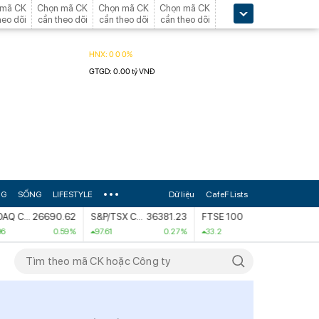
 mã CK
Chọn mã CK
Chọn mã CK
Chọn mã CK
heo dõi
cần theo dõi
cần theo dõi
cần theo dõi
NG
SỐNG
LIFESTYLE
Dữ liệu
CafeF Lists
NASDAQ Composite
26690.62
S&P/TSX Composite index
36381.23
FTSE 100
10901.1
0.59 %
97.61
0.27 %
33.2
0.31 %
187.