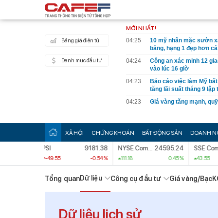
MỚI NHẤT!
04:25
10 mỹ nhân mặc sườn x
Bảng giá điện tử
bảng, hạng 1 đẹp hơn cả
Danh mục đầu tư
04:24
Công an xác minh 12 giao
vào lúc 16 giờ
04:23
Báo cáo việc làm Mỹ bất
tăng lãi suất tháng 9 lập
04:23
Giá vàng tăng mạnh, quỹ 
04:20
5 loại thông tin, giấy t
bỏ lỡ quyền lợi
XÃ HỘI
CHỨNG KHOÁN
BẤT ĐỘNG SẢN
DOANH N
04:17
Giá vàng nhẫn tăng cao
034.49
PSI
9181.38
NYSE Composite Index
24595.24
SSE Composite Index
04:12
Khu nghỉ dưỡng "kỳ lạ" 
đi bằng tre, nội thất bằ
0.83 %
-49.55
-0.54 %
111.18
0.45 %
43.55
xưa
04:10
Cơ quan Thuế thông báo:
Dữ liệu
Tổng quan
Công cụ đầu tư
Giá vàng/Bạc
K
trong danh sách sau đây
04:09
Thiết kế nhà tối ưu côn
Dữ liệu lịch sử
04:08
Mưa lớn vượt công suất t