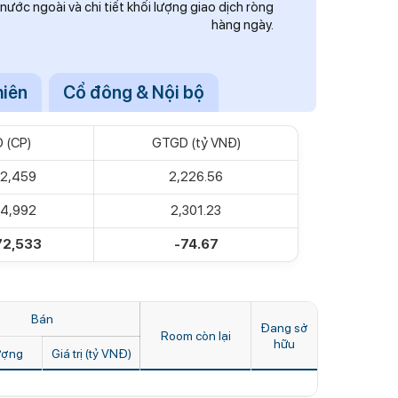
nước ngoài và chi tiết khối lượng giao dịch ròng
hàng ngày.
hiên
Cổ đông & Nội bộ
 (CP)
GTGD (tỷ VNĐ)
72,459
2,226.56
44,992
2,301.23
72,533
-74.67
Bán
Đang sở
Room còn lại
hữu
ượng
Giá trị (tỷ VNĐ)