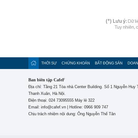
(*) Lưu ý:
Dữ li
Tuy nhiên, 
THỜI SỰ
CHỨNG KHOÁN
BẤT ĐỘNG SẢN
DOAN
Ban biên tập CafeF
Địa chỉ: Tầng 21 Tòa nhà Center Building. Số 1 Nguyễn Huy
Thanh Xuân, Hà Nội.
Điện thoại: 024 73095555 Máy lẻ 322
Email: info@cafef.vn | Hotline: 0966 909 747
Chịu trách nhiệm nội dung: Ông Nguyễn Thế Tân