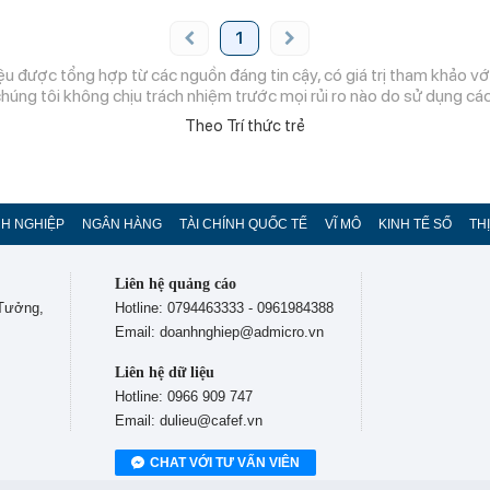
1
ệu được tổng hợp từ các nguồn đáng tin cậy, có giá trị tham khảo với
chúng tôi không chịu trách nhiệm trước mọi rủi ro nào do sử dụng các 
Theo Trí thức trẻ
H NGHIỆP
NGÂN HÀNG
TÀI CHÍNH QUỐC TẾ
VĨ MÔ
KINH TẾ SỐ
TH
Liên hệ quảng cáo
 Tưởng,
Hotline: 0794463333 - 0961984388
Email: doanhnghiep@admicro.vn
Liên hệ dữ liệu
Hotline: 0966 909 747
Email: dulieu@cafef.vn
CHAT VỚI TƯ VẤN VIÊN