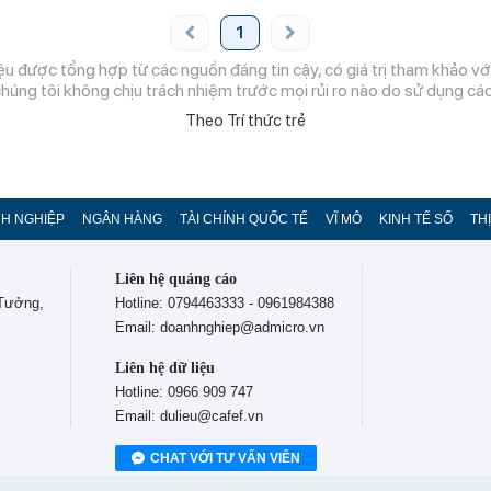
1
ệu được tổng hợp từ các nguồn đáng tin cậy, có giá trị tham khảo với
chúng tôi không chịu trách nhiệm trước mọi rủi ro nào do sử dụng các 
Theo Trí thức trẻ
H NGHIỆP
NGÂN HÀNG
TÀI CHÍNH QUỐC TẾ
VĨ MÔ
KINH TẾ SỐ
TH
Liên hệ quảng cáo
 Tưởng,
Hotline: 0794463333 - 0961984388
Email: doanhnghiep@admicro.vn
Liên hệ dữ liệu
Hotline: 0966 909 747
Email: dulieu@cafef.vn
CHAT VỚI TƯ VẤN VIÊN