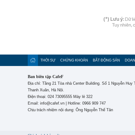
(*) Lưu ý:
Dữ li
Tuy nhiên, 
THỜI SỰ
CHỨNG KHOÁN
BẤT ĐỘNG SẢN
DOAN
Ban biên tập CafeF
Địa chỉ: Tầng 21 Tòa nhà Center Building. Số 1 Nguyễn Huy
Thanh Xuân, Hà Nội.
Điện thoại: 024 73095555 Máy lẻ 322
Email: info@cafef.vn | Hotline: 0966 909 747
Chịu trách nhiệm nội dung: Ông Nguyễn Thế Tân