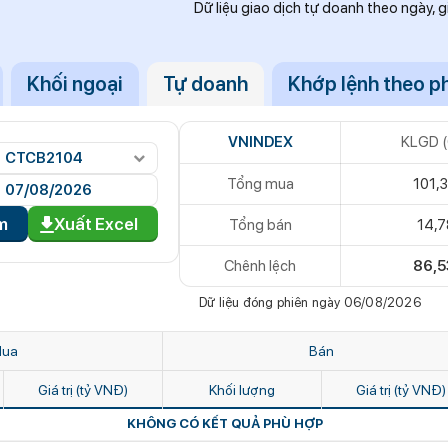
Dữ liệu giao dịch tự doanh theo ngày, g
kín suốt 15 năm trên iPhone
gia đình không còn phơi quần áo ở ban công? Vài
ng được dùng theo 1 cách rất khác
Khối ngoại
Tự doanh
Khớp lệnh theo p
 khả năng tích tụ kim loại nặng, người Việt nên
c khi sử dụng
trở lại của học sinh 34 tỉnh, thành phố sau kỳ
VNINDEX
KLGD (
CTCB2104
hư món nào cũng có hành lá?
Tổng mua
101,
âu nói này đủ sức khiến mối quan hệ phụ huynh -
hít, con trẻ được hưởng lợi!
m
Xuất Excel
Tổng bán
14,7
, phá hủy hệ thống phòng không 15 triệu USD của
Chênh lệch
86,5
 hát Chèo Quân đội mua ô tô tặng sinh nhật vợ
Dữ liệu đóng phiên ngày 06/08/2026
 gần 100 lần phạt nguội do chạy quá tốc độ quy
 vi phạm 21 lần
ua
Bán
i vì lộ tin về kho đạn dược Mỹ
Giá trị (tỷ VNĐ)
Khối lượng
Giá trị (tỷ VNĐ)
KHÔNG CÓ KẾT QUẢ PHÙ HỢP