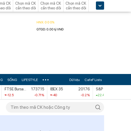
 mã CK
Chọn mã CK
Chọn mã CK
Chọn mã CK
heo dõi
cần theo dõi
cần theo dõi
cần theo dõi
NG
SỐNG
LIFESTYLE
Dữ liệu
CafeF Lists
FTSE Bursa Malaysia KLCI
1737.15
IBEX 35
20176
S&P 500
7757.64
-12.5
-0.71 %
-40
-0.2 %
22.46
0.29 %