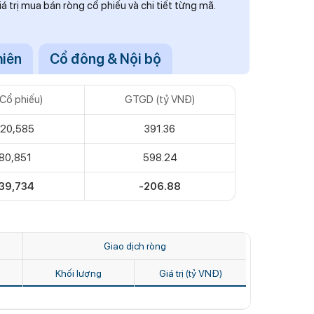
iá trị mua bán ròng cổ phiếu và chi tiết từng mã.
hiên
Cổ đông & Nội bộ
Cổ phiếu)
GTGD (tỷ VNĐ)
320,585
391.36
80,851
598.24
39,734
-206.88
Giao dịch ròng
Khối lượng
Giá trị (tỷ VNĐ)