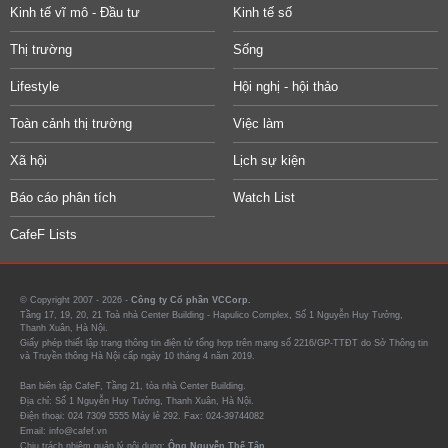
Kinh tế vĩ mô - Đầu tư
Kinh tế số
Thị trường
Sống
Lifestyle
Hội nghị - hội thảo
Toàn cảnh thị trường
Việc làm
Xã hội
Lịch sự kiện
Báo cáo phân tích
Watch List
CafeF Lists
© Copyright 2007 - 2026 -
Công ty Cổ phần VCCorp.
Tầng 17, 19, 20, 21 Toà nhà Center Building - Hapulico Complex, Số 1 Nguyễn Huy Tưởng,
Thanh Xuân, Hà Nội.
Giấy phép thiết lập trang thông tin điện tử tổng hợp trên mạng số 2216/GP-TTĐT do Sở Thông tin
và Truyền thông Hà Nội cấp ngày 10 tháng 4 năm 2019.
Ban biên tập CafeF, Tầng 21, tòa nhà Center Building.
Địa chỉ: Số 1 Nguyễn Huy Tưởng, Thanh Xuân, Hà Nội.
Điện thoại: 024 7309 5555 Máy lẻ 292. Fax: 024-39744082
Email: info@cafef.vn
Chịu trách nhiệm quản lý nội dung:
Ông Nguyễn Thế Tân