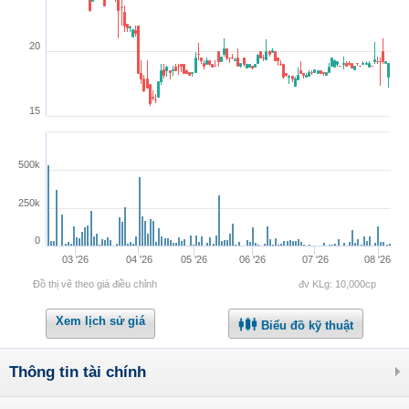
20
15
500k
250k
0
03 '26
04 '26
05 '26
06 '26
07 '26
08 '26
Đồ thị vẽ theo giá điều chỉnh
đv KLg: 10,000cp
Xem lịch sử giá
Biểu đồ kỹ thuật
Thông tin tài chính