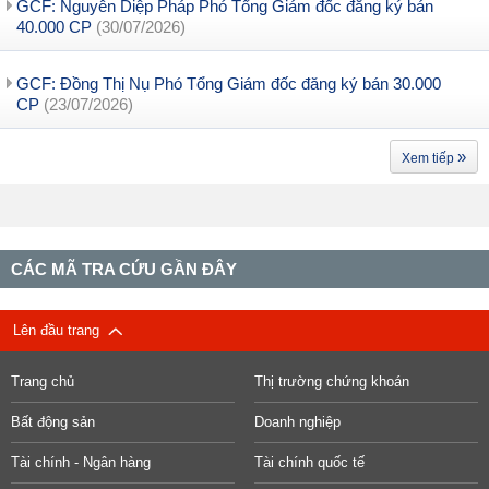
GCF: Nguyễn Diệp Pháp Phó Tổng Giám đốc đăng ký bán
40.000 CP
(30/07/2026)
GCF: Đồng Thị Nụ Phó Tổng Giám đốc đăng ký bán 30.000
CP
(23/07/2026)
»
Xem tiếp
CÁC MÃ TRA CỨU GẦN ĐÂY
Lên đầu trang
Trang chủ
Thị trường chứng khoán
Bất động sản
Doanh nghiệp
Tài chính - Ngân hàng
Tài chính quốc tế