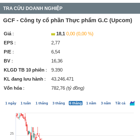
TRA CỨU DOANH NGHIỆP
GCF - Công ty cổ phần Thực phẩm G.C (Upcom)
Giá
:
18,1
0,00 (0,00 %)
EPS
:
2,77
P/E
:
6,54
BV
:
16,36
KLGD TB 10 phiên
:
9.390
KL đang lưu hành
:
43.246.471
Vốn hóa
:
782,76
(tỷ đồng)
1 ngày
1 tuần
1 tháng
3 tháng
6 tháng
1 năm
3 năm
Tất cả
25