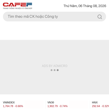
Thứ Năm, 06 Tháng 08, 2026
VNINDEX
VN30
HNX
1,764.78
-0.66%
1,902.79
-0.74%
292.64
-0.32