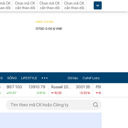
 mã CK
Chọn mã CK
Chọn mã CK
Chọn mã CK
heo dõi
cần theo dõi
cần theo dõi
cần theo dõi
NG
SỐNG
LIFESTYLE
Dữ liệu
CafeF Lists
BIST 100
13910.79
Russell 2000
3001.55
PSI
9224.1
111.97
0.81 %
-10.03
-0.33 %
-6.74
-0.07 