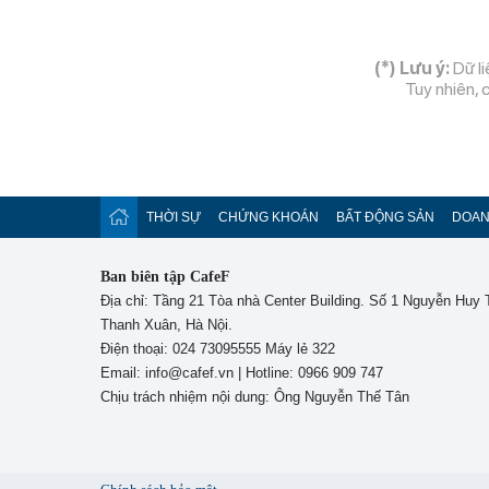
(*) Lưu ý:
Dữ li
Tuy nhiên, 
THỜI SỰ
CHỨNG KHOÁN
BẤT ĐỘNG SẢN
DOAN
Ban biên tập CafeF
Địa chỉ: Tầng 21 Tòa nhà Center Building. Số 1 Nguyễn Huy
Thanh Xuân, Hà Nội.
Điện thoại: 024 73095555 Máy lẻ 322
Email: info@cafef.vn | Hotline: 0966 909 747
Chịu trách nhiệm nội dung: Ông Nguyễn Thế Tân