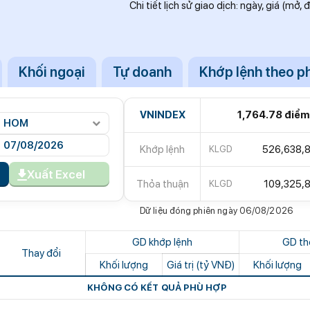
Chi tiết lịch sử giao dịch: ngày, giá (mở,
00 con bò
y công viên câu cá rừng ngập mặn 660 ha rộng
m Văn Thị Thúy 37 tuổi liên quan số tiền 400 triệu
Khối ngoại
Tự doanh
Khớp lệnh theo p
n thức quà mùa thu này ở Hà Nội: Chỉ bán theo
mãi
VNINDEX
1,764.78 điểm
HOM
ường có 5 thói quen này vào buổi tối: Không có
g!
Khớp lệnh
526,638,
KLGD
Việt thông báo đóng cửa sau 5 năm vận hành,
úc nào cũng đẹp như trong ảnh"
Xuất Excel
ộng lực còn thiếu cho doanh nghiệp dẫn dắt
Thỏa thuận
109,325,
KLGD
 bổ nhiệm 2 Phó Tổng Giám đốc mới
Dữ liệu đóng phiên ngày 06/08/2026
hi đô thị ven sông trở thành động lực phát triển
GD khớp lệnh
GD th
một chiều đường Cách mạng Tháng Tám để thi
Thay đổi
Khối lượng
Giá trị (tỷ VNĐ)
Khối lượng
KHÔNG CÓ KẾT QUẢ PHÙ HỢP