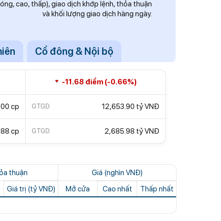
 đóng, cao, thấp), giao dịch khớp lệnh, thỏa thuận
và khối lượng giao dịch hàng ngày.
hiên
Cổ đông & Nội bộ
-11.68 điểm (-0.66%)
800 cp
12,653.90 tỷ VNĐ
GTGD
888 cp
2,685.98 tỷ VNĐ
GTGD
ỏa thuận
Giá (nghìn VNĐ)
Giá trị (tỷ VNĐ)
Mở cửa
Cao nhất
Thấp nhất