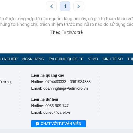
1
ệu được tổng hợp từ các nguồn đáng tin cậy, có giá trị tham khảo với
chúng tôi không chịu trách nhiệm trước mọi rủi ro nào do sử dụng các 
Theo Trí thức trẻ
H NGHIỆP
NGÂN HÀNG
TÀI CHÍNH QUỐC TẾ
VĨ MÔ
KINH TẾ SỐ
TH
Liên hệ quảng cáo
 Tưởng,
Hotline: 0794463333 - 0961984388
Email: doanhnghiep@admicro.vn
Liên hệ dữ liệu
Hotline: 0966 909 747
Email: dulieu@cafef.vn
CHAT VỚI TƯ VẤN VIÊN