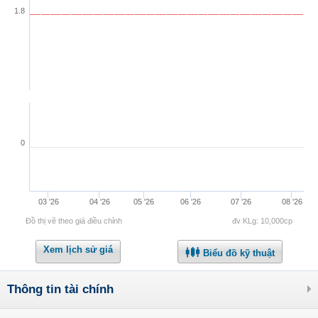
1.8
0
03 '26
04 '26
05 '26
06 '26
07 '26
08 '26
Đồ thị vẽ theo giá điều chỉnh
đv KLg: 10,000cp
Xem lịch sử giá
Biểu đồ kỹ thuật
Thông tin tài chính