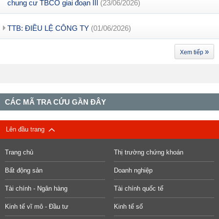
chung cư TBCO giai đoạn III
(23/06/2026)
TTB: ĐIỀU LỆ CÔNG TY
(01/06/2026)
»
Xem tiếp
CÁC MÃ TRA CỨU GẦN ĐÂY
Lên đầu trang
Trang chủ
Thị trường chứng khoán
Bất động sản
Doanh nghiệp
Tài chính - Ngân hàng
Tài chính quốc tế
Kinh tế vĩ mô - Đầu tư
Kinh tế số