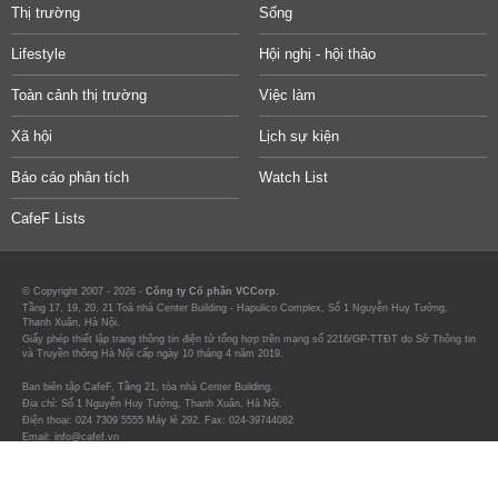
Thị trường
Sống
Lifestyle
Hội nghị - hội thảo
Toàn cảnh thị trường
Việc làm
Xã hội
Lịch sự kiện
Báo cáo phân tích
Watch List
CafeF Lists
© Copyright 2007 - 2026 -
Công ty Cổ phần VCCorp.
Tầng 17, 19, 20, 21 Toà nhà Center Building - Hapulico Complex, Số 1 Nguyễn Huy Tưởng,
Thanh Xuân, Hà Nội.
Giấy phép thiết lập trang thông tin điện tử tổng hợp trên mạng số 2216/GP-TTĐT do Sở Thông tin
và Truyền thông Hà Nội cấp ngày 10 tháng 4 năm 2019.
Ban biên tập CafeF, Tầng 21, tòa nhà Center Building.
Địa chỉ: Số 1 Nguyễn Huy Tưởng, Thanh Xuân, Hà Nội.
Điện thoại: 024 7309 5555 Máy lẻ 292. Fax: 024-39744082
Email: info@cafef.vn
Chịu trách nhiệm quản lý nội dung:
Ông Nguyễn Thế Tân
Hỗ trợ quảng cáo :
0942.86.11.33