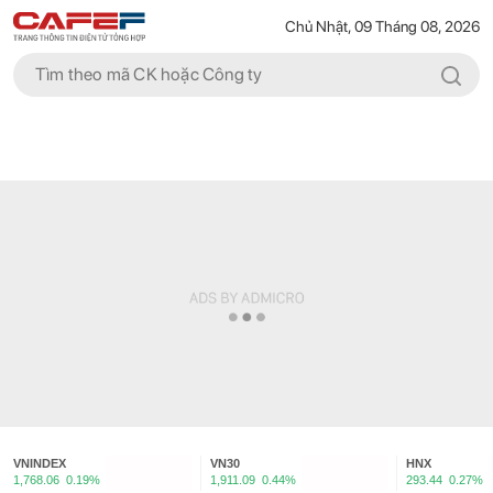
Chủ Nhật, 09 Tháng 08, 2026
VNINDEX
VN30
HNX
1,768.06
0.19%
1,911.09
0.44%
293.44
0.27%