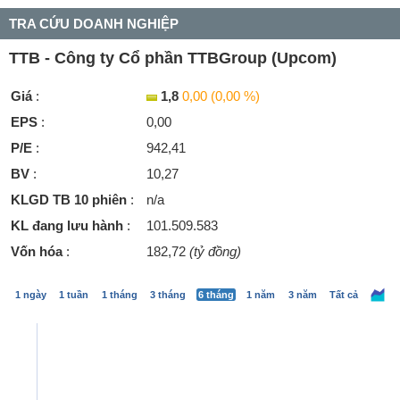
TRA CỨU DOANH NGHIỆP
TTB - Công ty Cổ phần TTBGroup (Upcom)
Giá
:
1,8
0,00 (0,00 %)
EPS
:
0,00
P/E
:
942,41
BV
:
10,27
KLGD TB 10 phiên
:
n/a
KL đang lưu hành
:
101.509.583
Vốn hóa
:
182,72
(tỷ đồng)
1 ngày
1 tuần
1 tháng
3 tháng
6 tháng
1 năm
3 năm
Tất cả