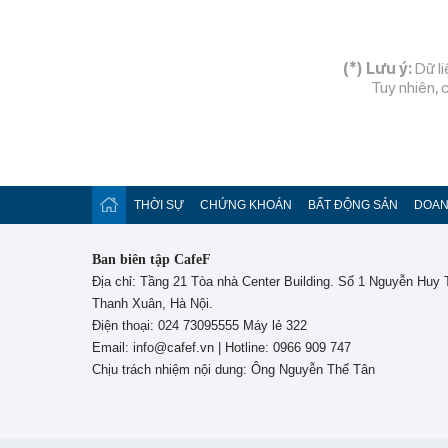
(*) Lưu ý:
Dữ li
Tuy nhiên, 
THỜI SỰ
CHỨNG KHOÁN
BẤT ĐỘNG SẢN
DOAN
Ban biên tập CafeF
Địa chỉ: Tầng 21 Tòa nhà Center Building. Số 1 Nguyễn Huy
Thanh Xuân, Hà Nội.
Điện thoại: 024 73095555 Máy lẻ 322
Email: info@cafef.vn | Hotline: 0966 909 747
Chịu trách nhiệm nội dung: Ông Nguyễn Thế Tân