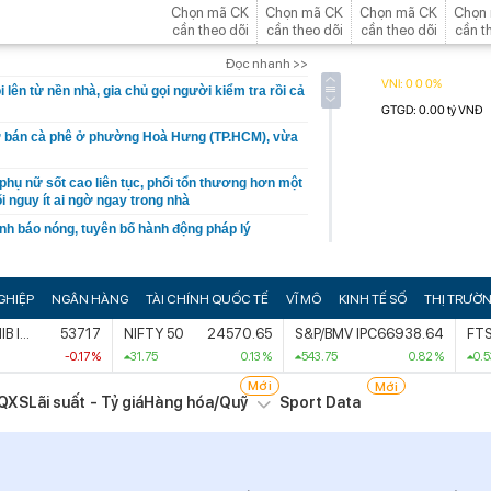
Chọn mã CK
Chọn mã CK
Chọn mã CK
Chọn
cần theo dõi
cần theo dõi
cần theo dõi
cần t
Đọc nhanh >>
ồi lên từ nền nhà, gia chủ gọi người kiểm tra rồi cả
iờ bán cà phê ở phường Hoà Hưng (TP.HCM), vừa
phụ nữ sốt cao liên tục, phổi tổn thương hơn một
 nguy ít ai ngờ ngay trong nhà
h báo nóng, tuyên bố hành động pháp lý
xe ô tô ở khu đô thị Hà Nội
ndroid có thể âm thầm theo dõi vị trí người dùng
GHIỆP
NGÂN HÀNG
TÀI CHÍNH QUỐC TẾ
VĨ MÔ
KINH TẾ SỐ
THỊ TRƯỜ
inh phim Việt giờ vàng: Rating vượt mốc 50%, nhà
 MIB Index
53717
NIFTY 50
24570.65
S&P/BMV IPC
66938.64
-0.17 %
31.75
0.13 %
543.75
0.82 %
0.53
vượt xe ở cao tốc Hà Nội - Hải Phòng, Cầu Giẽ -
Mới
Mới
QXS
Lãi suất - Tỷ giá
Hàng hóa/Quỹ
Sport Data
g 'chây ì' bàn giao mặt bằng
g hơn 30 tỷ đồng vào thùng rác, người đàn ông
phải mất 2 ngày tìm lại
hơn 15 tỉ đồng tiền cọc đấu giá đất tại Gia Lai?