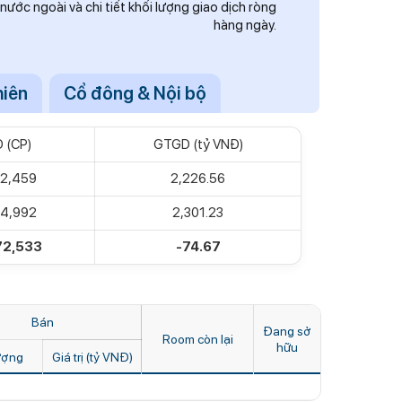
nước ngoài và chi tiết khối lượng giao dịch ròng
hàng ngày.
hiên
Cổ đông & Nội bộ
 (CP)
GTGD (tỷ VNĐ)
72,459
2,226.56
44,992
2,301.23
72,533
-74.67
Bán
Đang sở
Room còn lại
hữu
ượng
Giá trị (tỷ VNĐ)