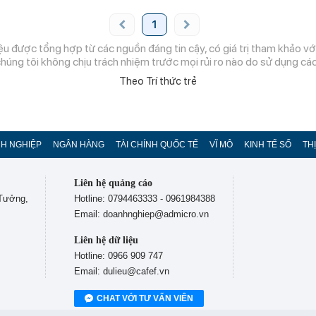
1
ệu được tổng hợp từ các nguồn đáng tin cậy, có giá trị tham khảo với
chúng tôi không chịu trách nhiệm trước mọi rủi ro nào do sử dụng các 
Theo Trí thức trẻ
H NGHIỆP
NGÂN HÀNG
TÀI CHÍNH QUỐC TẾ
VĨ MÔ
KINH TẾ SỐ
TH
Liên hệ quảng cáo
 Tưởng,
Hotline: 0794463333 - 0961984388
Email: doanhnghiep@admicro.vn
Liên hệ dữ liệu
Hotline: 0966 909 747
Email: dulieu@cafef.vn
CHAT VỚI TƯ VẤN VIÊN