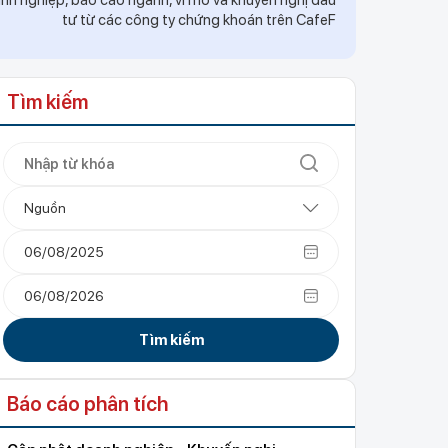
h nghiệp, báo cáo ngành, vĩ mô và khuyến nghị đầu
tư từ các công ty chứng khoán trên CafeF
Tìm kiếm
Nguồn
Tìm kiếm
Báo cáo phân tích