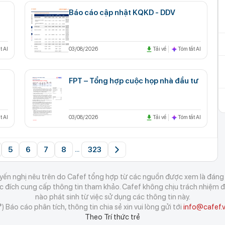
Báo cáo cập nhật KQKD - DDV
t AI
03/08/2026
Tải về
Tóm tắt AI
FPT – Tổng hợp cuộc họp nhà đầu tư
t AI
03/08/2026
Tải về
Tóm tắt AI
5
6
7
8
323
...
ến nghị nêu trên do Cafef tổng hợp từ các nguồn được xem là đáng t
đích cung cấp thông tin tham khảo. Cafef không chịu trách nhiệm đố
nào phát sinh từ việc sử dụng các thông tin này.
*) Báo cáo phân tích, thông tin chia sẻ xin vui lòng gửi tới
info@cafef.
Theo Trí thức trẻ