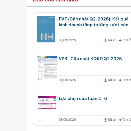
PVT (Cập nhật Q2-2026): Kết quả
kinh doanh tăng trưởng vượt bậc
03/08/2026
Tải về
Tóm tắ
VPB– Cập nhật KQKD Q2.2026
03/08/2026
Tải về
Tóm tắ
Lựa chọn của tuần CTG
03/08/2026
Tải về
Tóm tắ