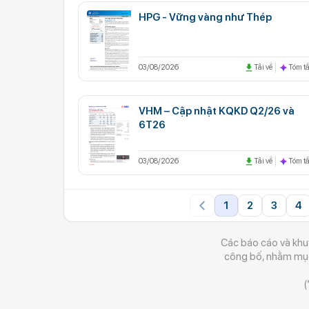
HPG - Vững vàng như Thép
03/08/2026
Tải về
Tóm tắ
VHM – Cập nhật KQKD Q2/26 và
6T26
03/08/2026
Tải về
Tóm tắ
1
2
3
4
Các báo cáo và khuy
công bố, nhằm mục 
(