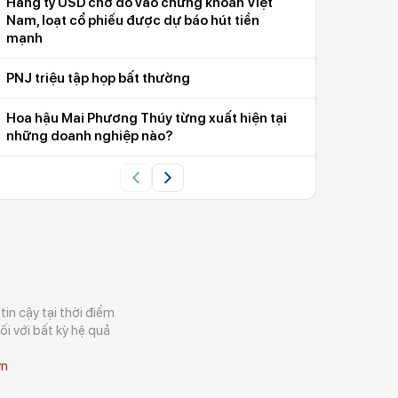
Hàng tỷ USD chờ đổ vào chứng khoán Việt
Nam, loạt cổ phiếu được dự báo hút tiền
mạnh
PNJ triệu tập họp bất thường
Hoa hậu Mai Phương Thúy từng xuất hiện tại
những doanh nghiệp nào?
in cậy tại thời điểm
i với bất kỳ hệ quả
vn