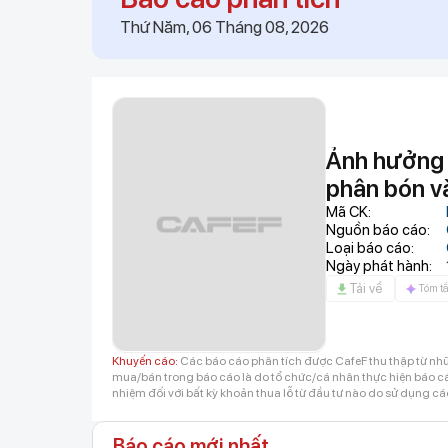
03:24
Hà Nội: Siết chặt hoạt
Thứ Năm, 06 Tháng 08, 2026
03:23
Lương 12 triệu vẫn gửi 
Cách chi tiêu khiến nh
03:22
3.000 cửa hàng Điện Má
lý 36 triệu giao dịch, t
03:20
Động thái mới của Hoá 
lãnh đạo
Ảnh hưởng 
03:20
45 tuổi ly hôn, không c
cuộc sống độc thân th
phân bón và
03:18
Cận cảnh nơi Hà Nội sắ
Mã CK:
văn hóa
Nguồn báo cáo:
Loại báo cáo:
03:17
Trung Quốc bất ngờ báo 
Ngày phát hành:
03:16
Giá vàng thế giới tăng
Tải về
Tóm tắ
03:15
Tăng giá bia 2 lần tron
Shopee và Lazada, phâ
03:12
Thông tin mới nhất về 
đầu tư hơn 23.000 tỷ đ
Khuyến cáo:
Các báo cáo phân tích được CafeF thu thập từ nhữ
mua/bán trong báo cáo là do tổ chức/cá nhân thực hiện báo cáo
nhiệm đối với bất kỳ khoản thua lỗ từ đầu tư nào do sử dụng cá
Báo cáo mới nhất