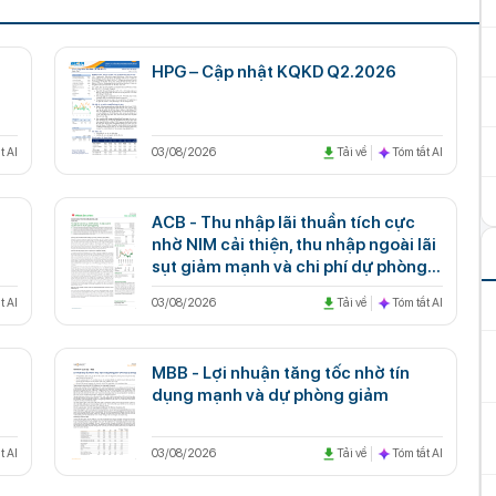
HPG – Cập nhật KQKD Q2.2026
t AI
03/08/2026
Tải về
Tóm tắt AI
ACB - Thu nhập lãi thuần tích cực
nhờ NIM cải thiện, thu nhập ngoài lãi
sụt giảm mạnh và chi phí dự phòng
gia tăng
t AI
03/08/2026
Tải về
Tóm tắt AI
MBB - Lợi nhuận tăng tốc nhờ tín
dụng mạnh và dự phòng giảm
t AI
03/08/2026
Tải về
Tóm tắt AI