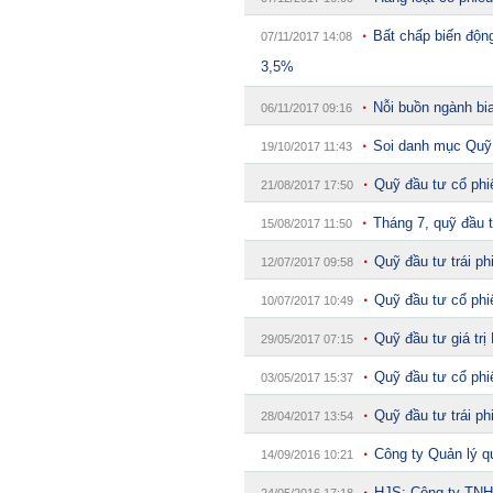
được mua thêm cổ phiếu
Bất chấp biến độn
07/11/2017 14:08
10:59
XSMN 8/8 - Kết quả xổ 
3,5%
10:57
Vì sao lãi suất cuối năm
10:53
65 tuổi nhất quyết không
Nỗi buồn ngành bia
06/11/2017 09:16
năm sau quyết định ấy c
10:50
Người có kinh nghiệm tr
Soi danh mục Quỹ 
19/10/2017 11:43
Đây là lý do
Quỹ đầu tư cổ phi
21/08/2017 17:50
10:33
Mỹ nhân Vbiz đầu tiên đư
hình Hàn Quốc, chiếm to
Tháng 7, quỹ đầu t
15/08/2017 11:50
10:30
Kiểm tra tủ đựng bát, đĩ
Quỹ đầu tư trái p
12/07/2017 09:58
10:30
MSB được Vietnam Report
2026
Quỹ đầu tư cổ phi
10/07/2017 10:49
10:30
Trải nghiệm giải pháp n
Quỹ đầu tư giá trị
29/05/2017 07:15
Quỹ đầu tư cổ phi
03/05/2017 15:37
Quỹ đầu tư trái p
28/04/2017 13:54
Công ty Quản lý q
14/09/2016 10:21
HJS: Công ty TNH