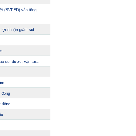
iệt (BVFED) vẫn tăng
 lợi nhuận giảm sút
ăm
o su, dược, vận tải...
năm
ỷ đồng
t động
ếu