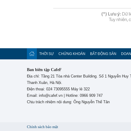
(*) Lưu ý:
Dữ li
Tuy nhiên, 
THỜI SỰ
CHỨNG KHOÁN
BẤT ĐỘNG SẢN
DOAN
Ban biên tập CafeF
Địa chỉ: Tầng 21 Tòa nhà Center Building. Số 1 Nguyễn Huy
Thanh Xuân, Hà Nội.
Điện thoại: 024 73095555 Máy lẻ 322
Email: info@cafef.vn | Hotline: 0966 909 747
Chịu trách nhiệm nội dung: Ông Nguyễn Thế Tân
Chính sách bảo mật