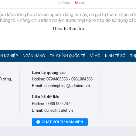
<< Trước
Sau >>
ệu được tổng hợp từ các nguồn đáng tin cậy, có giá trị tham khảo với
chúng tôi không chịu trách nhiệm trước mọi rủi ro nào do sử dụng các 
Theo Trí thức trẻ
H NGHIỆP
NGÂN HÀNG
TÀI CHÍNH QUỐC TẾ
VĨ MÔ
KINH TẾ SỐ
TH
Liên hệ quảng cáo
 Tưởng,
Hotline: 0794463333 - 0961984388
Email: doanhnghiep@admicro.vn
Liên hệ dữ liệu
Hotline: 0966 909 747
Email: dulieu@cafef.vn
CHAT VỚI TƯ VẤN VIÊN