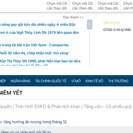
Chọn mã CK
Chọn mã CK
Chọn mã CK
Chọn
cần theo dõi
cần theo dõi
cần theo dõi
cần t
Đọc nhanh >>
g nóng gay gắt kéo dài nhiều ngày ở miền Bắc
nơi ở của Ngô Thùy Linh SN 1979 liên quan đến
h trọng tài bắt trận Việt Nam - Campuchia
uỗi 30 siêu thị, chấp nhận mất 'mỏ vàng'
ùn Thị Thủy SN 1988, phát hiện loạt bao tải dứa
ai của chủ kho hé lộ điều gì?
 hàng của Rheinmetall tăng mạnh?
IỆP
NGÂN HÀNG
TÀI CHÍNH QUỐC TẾ
VĨ MÔ
KINH TẾ SỐ
THỊ TRƯỜNG
ưu với sĩ quan quân đội
một chậu cây tía tô trong nhà
NIÊM YẾT
 Có thể thay thế dòng lithium đắt đỏ, giúp thế
thuộc vào Trung Quốc
 quyền
|
Tình hình SXKD & Phân tích khác
|
Tăng vốn - Cổ phiếu quỹ
 lanh như sương sớm, 45 tuổi lên truyền hình
 tăng trưởng ấn tượng trong tháng 11
sẽ chốt quyền nhận cổ tức tỷ lệ 15%, cổ đông còn
 tăng vù vù giúp quỹ nội lãi to