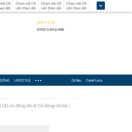
 mã CK
Chọn mã CK
Chọn mã CK
Chọn mã CK
heo dõi
cần theo dõi
cần theo dõi
cần theo dõi
SỐNG
LIFESTYLE
Dữ liệu
CafeF Lists
|
GD cổ đông lớn & Cổ đông nội bộ
|