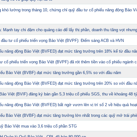
 giá rẻ
g khó lường trong tháng 10, chứng chỉ quỹ đầu tư cổ phiếu năng động Bảo V
số miền Nam hôm nay thứ Bảy ngày 8/8/2026
 dự báo khó giảm?
 bán căn nhà duy nhất để con lấy vốn làm ăn, vài
: Mạnh tay chi đậm cho quảng cáo để lấy thị phần, doanh thu tăng vọt nhưng
ứu cả gia đình
ồng cây lâu năm khuyên chôn trứng cạnh gốc:
đầu tư cổ phiếu triển vọng Bảo Việt (BVPF): Điểm sáng ACB và HVN
ếu năng động Bảo Việt (BVFED) đạt mức tăng trưởng trên 18% kể từ đầu n
ợc làm phim tài liệu phát sóng trên đài truyền
p 1 hot search Naver
ư cổ phiếu triển vọng Bảo Việt (BVPF) đã rót thêm tiền vào cổ phiếu ngành ca
a trong nhà, công an bắt Sùng Thị Dụ 47 tuổi
hiếu Bảo Việt (BVBF) đạt mức tăng trưởng gần 6,5% so với đầu năm
 vinh danh tại hai bảng xếp hạng uy tín năm
ếu năng động Bảo Việt (BVFED) đạt mức tăng trưởng trên 20% so với đầu 
ội thất tại không gian mới của DBHomes
 Bảo Việt (BVIF) đăng ký bán gần 5,3 triệu cổ phiếu SGS, thu về khoảng 48 t
ếu năng động Bảo Việt (BVFED) bất ngờ vươn lên vị trí số 2 về hiệu quả hoạ
hiếu Bảo Việt (BVBF) đạt mức tăng trưởng lớn nhất trong các quỹ mở trái phi
uỹ Bảo Việt mua vào 3,6 triệu cổ phần STG
H Quản lý Quỹ Bảo Việt - CĐL đã bán 80.000 cp