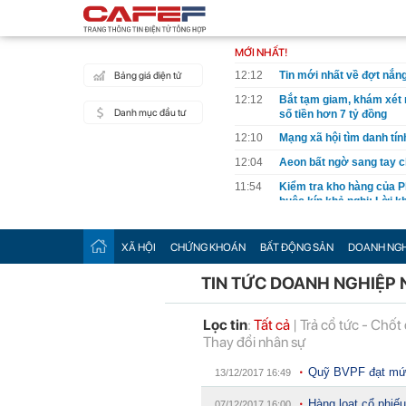
MỚI NHẤT!
12:12
Tin mới nhất về đợt nắn
Bảng giá điện tử
12:12
Bắt tạm giam, khám xét 
Danh mục đầu tư
số tiền hơn 7 tỷ đồng
12:10
Mạng xã hội tìm danh tín
12:04
Aeon bất ngờ sang tay ch
11:54
Kiểm tra kho hàng của Ph
buộc kín khả nghi: Lời kh
11:54
Nguyên do doanh số bán
XÃ HỘI
CHỨNG KHOÁN
BẤT ĐỘNG SẢN
DOANH NGH
11:49
Đề xuất tăng tuổi nghỉ h
11:33
4 lý do vì sao nên trồng 
TIN TỨC DOANH NGHIỆP 
11:14
Cuộc cách mạng pin muối:
giới thoát khỏi sự phụ 
Lọc tin
:
Tất cả
|
Trả cổ tức - Chốt
11:10
Mỹ nhân có đôi mắt long
Thay đổi nhân sự
viral khắp MXH
Quỹ BVPF đạt mức
13/12/2017 16:49
11:07
Vì sao gọi là cầu khỉ?
11:04
Tuần tới, một ngân hàng 
Hàng loạt cổ phiếu
07/12/2017 16:00