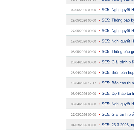
17:01
Khám xét ngôi nhà cổ, ph
thỏi vàng giấu trong nhiề
SC5: Nghị quyết H
02/06/2026 00:00
16:28
4 dấu hiệu nhận biết ngô
SC5: Thông báo k
29/05/2026 00:00
16:12
Quốc gia có lượng khách
Hàn Quốc và Nga, gấp gầ
SC5: Nghị quyết 
27/05/2026 00:00
16:01
Người bán trái cây tiết 
SC5: Nghị quyết H
19/05/2026 00:00
lại kiểm tra 5 chi tiết nà
16:00
Tiếp viên tàu cao tốc qu
SC5: Thông báo gi
08/05/2026 00:00
nhiều hơn ở nhà, bay hạ
SC5: Giải trình b
28/04/2026 00:00
15:34
Cụ bà 70 tuổi có xương t
bí quyết
SC5: Biên bản họ
28/04/2026 00:00
15:34
Ngôi nhà chứa đựng tâ
SC5: Báo cáo thư
13/04/2026 17:17
15:31
Giá vàng vượt 4.300 US
15:30
Một doanh nghiệp dầu kh
SC5: Dự thảo tài
06/04/2026 00:00
15:08
Lời khuyên cho những ng
SC5: Nghị quyết H
03/04/2026 00:00
15:06
Nga được cho là có thêm 
thể bị khoét sâu?
SC5: Giải trình b
27/03/2026 00:00
SC5: 23.3.2026,
04/03/2026 00:00