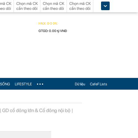
 mã CK
Chọn mã CK
Chọn mã CK
Chọn mã CK
heo dõi
cần theo dõi
cần theo dõi
cần theo dõi
SỐNG
LIFESTYLE
Dữ liệu
CafeF Lists
|
GD cổ đông lớn & Cổ đông nội bộ
|