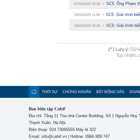
SC5: Ông Phạm Vă
07/05/2025 00:00
SC5: Giải trình b
26/04/2025 11:06
SC5: Giải trình b
26/04/2025 00:00
(*) Lưu ý:
Dữ li
Tuy nhiên, 
THỜI SỰ
CHỨNG KHOÁN
BẤT ĐỘNG SẢN
DOAN
Ban biên tập CafeF
Địa chỉ: Tầng 21 Tòa nhà Center Building. Số 1 Nguyễn Huy
Thanh Xuân, Hà Nội.
Điện thoại: 024 73095555 Máy lẻ 322
Email: info@cafef.vn | Hotline: 0966 909 747