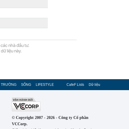
 các nhà đầu tư.
dữ liệu này.
Ị TRƯỜNG
SỐNG
LIFESTYLE
CafeF Lists
Dữ liệu
© Copyright 2007 - 2026 - Công ty Cổ phần
VCCorp.