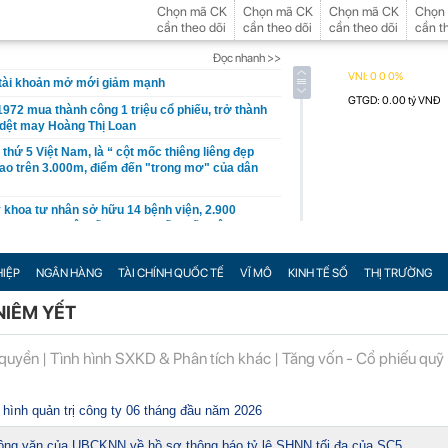
Chọn mã CK
Chọn mã CK
Chọn mã CK
Chọn
cần theo dõi
cần theo dõi
cần theo dõi
cần t
Đọc nhanh >>
tài khoản mở mới giảm mạnh
972 mua thành công 1 triệu cổ phiếu, trở thành
 dệt may Hoàng Thị Loan
o thứ 5 Việt Nam, là “ cột mốc thiêng liêng đẹp
ao trên 3.000m, điểm đến "trong mơ" của dân
y khoa tư nhân sở hữu 14 bệnh viện, 2.900
inh danh "Hệ thống Y khoa tốt nhất Việt Nam
SE cắt margin trong tháng 8
IỆP
NGÂN HÀNG
TÀI CHÍNH QUỐC TẾ
VĨ MÔ
KINH TẾ SỐ
THỊ TRƯỜNG
hu hơn 1 tỷ USD ở nước ngoài trong nửa đầu năm
NIÊM YẾT
n 120%
 phóng VN-Index có thể chạm mốc 1.885 điểm
 quyền
|
Tình hình SXKD & Phân tích khác
|
Tăng vốn - Cổ phiếu quỹ
 hơn 62.000 tỷ đồng, lớn hơn cả Vinhomes,
 hình quản trị công ty 06 tháng đầu năm 2026
 Xanh, Bách Hóa Xanh, An Khang, vốn hóa MWG
ông văn của UBCKNN về hồ sơ thông báo tỷ lệ SHNN tối đa của SC5