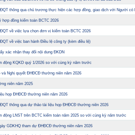
át hiện 'kho báu' gồm 1.000 đồng tiền vàng và 5
u ngăn bí mật - giá trị hơn 18 tỷ đồng
ĐQT thông qua chủ trương thực hiện các hợp đồng, giao dịch với Người có 
i nhà có phong thuỷ không thuận lợi
ý hợp đồng kiểm toán BCTC 2026
 đến Việt Nam đông nhất 7 tháng đầu năm, vượt
n 6 lần Ấn Độ
HĐQT về việc lựa chọn đơn vị kiểm toán BCTC 2026
lộ: Khách thường chọn quả to, người trong nghề
ĐQT về việc ban hành Điều lệ công ty (kèm điều lệ)
y trước
ỳ gối 1h an ủi khách: 7 năm sau ở khách sạn 5 sao
ấy xác nhận thay đổi nội dung ĐKDN
ng thương gia
iến động KQKD quý 1/2026 so với cùng kỳ năm trước
rẻ khỏe như phụ nữ 30, bác sĩ kinh ngạc khi biết
p và Nghị quyết ĐHĐCĐ thường niên năm 2026
m huyết của NSND Tự Long
ờng niên năm 2025
D/ounce, chuyên gia dự báo đỉnh mới
í đem hơn 42.200 tỷ đồng gửi ngân hàng
 liệu họp ĐHĐCĐ thường niên năm 2026
ười không rút điện ấm siêu tốc trước khi ngủ
ĐQT thông qua dự thảo tài liệu họp ĐHĐCĐ thường niên 2026
"lá bài" từ Triều Tiên: Điểm yếu của Ukraine có
iến động LNST trên BCTC kiểm toán năm 2025 so với cùng kỳ năm trước
 ngày GDKHQ tham dự ĐHĐCĐ thường niên năm 2026