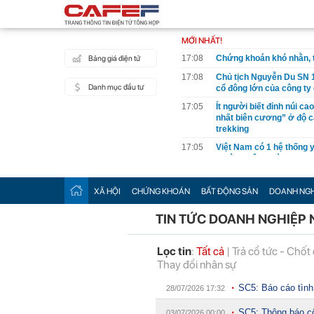
MỚI NHẤT!
17:08
Chứng khoán khó nhằn, 
Bảng giá điện tử
17:08
Chủ tịch Nguyễn Du SN 1
Danh mục đầu tư
cổ đông lớn của công ty
17:05
Ít người biết đỉnh núi ca
nhất biên cương” ở độ c
trekking
17:05
Việt Nam có 1 hệ thống 
giường bệnh, vừa được v
2026"
17:05
56 mã chứng khoán bị Ho
XÃ HỘI
CHỨNG KHOÁN
BẤT ĐỘNG SẢN
DOANH NGH
17:03
Một doanh nghiệp Việt t
TIN TỨC DOANH NGHIỆP 
2026, lợi nhuận tăng hơ
17:03
Chứng khoán Vietcap dự
ngay trong tháng 8
Lọc tin
:
Tất cả
|
Trả cổ tức - Chốt
Thay đổi nhân sự
17:01
VNPT nắm giữ lượng tiền
Viettel Global
SC5: Báo cáo tình
28/07/2026 17:32
17:01
Nắm trong tay Điện Máy
chỉ ngang DMX
SC5: Thông báo c
03/07/2026 00:00