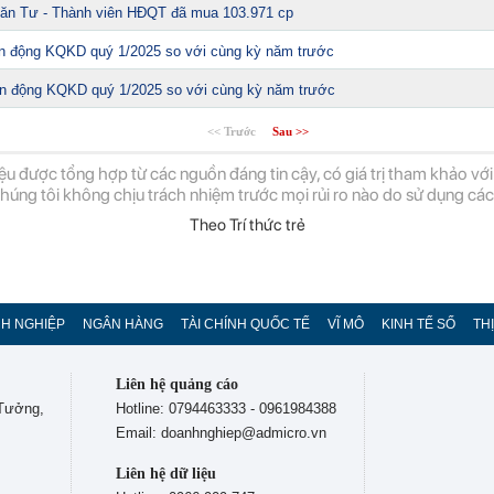
n Tư - Thành viên HĐQT đã mua 103.971 cp
iến động KQKD quý 1/2025 so với cùng kỳ năm trước
iến động KQKD quý 1/2025 so với cùng kỳ năm trước
<< Trước
Sau >>
ệu được tổng hợp từ các nguồn đáng tin cậy, có giá trị tham khảo với
chúng tôi không chịu trách nhiệm trước mọi rủi ro nào do sử dụng các 
Theo Trí thức trẻ
H NGHIỆP
NGÂN HÀNG
TÀI CHÍNH QUỐC TẾ
VĨ MÔ
KINH TẾ SỐ
TH
Liên hệ quảng cáo
 Tưởng,
Hotline: 0794463333 - 0961984388
Email: doanhnghiep@admicro.vn
Liên hệ dữ liệu