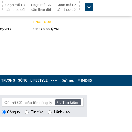
Chọn mã CK
Chọn mã CK
Chọn mã CK
cần theo dõi
cần theo dõi
cần theo dõi
Dữ liệu
F INDEX
Ị TRƯỜNG
SỐNG
LIFESTYLE
Công ty
Tin tức
Lãnh đạo