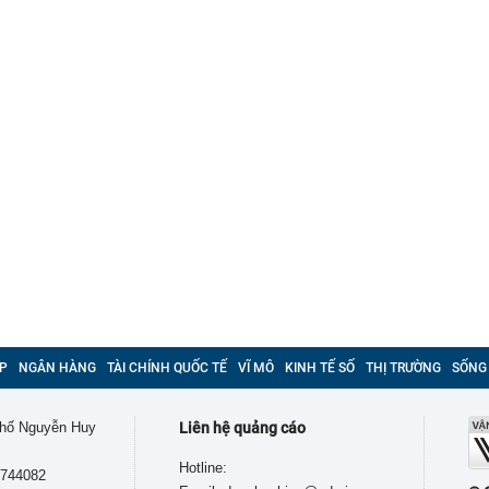
P
NGÂN HÀNG
TÀI CHÍNH QUỐC TẾ
VĨ MÔ
KINH TẾ SỐ
THỊ TRƯỜNG
SỐNG
 phố Nguyễn Huy
Liên hệ quảng cáo
Hotline:
9744082