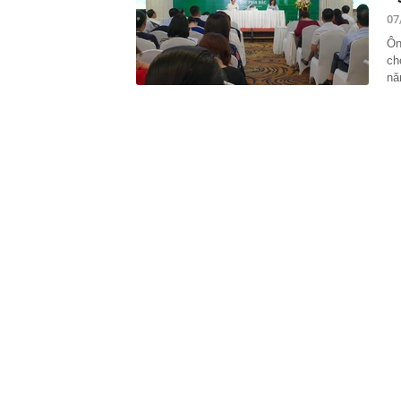
tầng
07
08:05
Nhân chứng b
Ôn
ch
08:04
Lãi ròng tăng
cấu trúc
nă
08:02
'Nóng' chất v
08:00
Có gì đặc biệt
Sunshine tại
07:58
Giá vàng ngày
Phú Quý,...
07:58
Tỉnh được "ôn
bay 5 sao top
gần 7 tỷ USD
07:55
Từ tháng 9, đ
phổ cập thứ t
07:54
Phát hiện 3 l
07:53
Hà Nội giao h
07:52
YeaH1 giải th