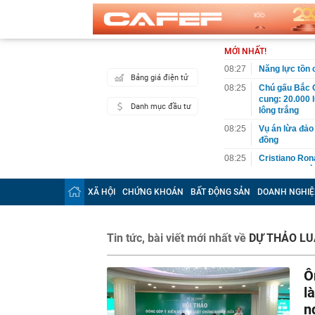
MỚI NHẤT!
08:27
Năng lực tồn
Bảng giá điện tử
08:25
Chú gấu Bắc C
cung: 20.000 
Danh mục đầu tư
lông trắng
08:25
Vụ án lừa đảo 
đồng
08:25
Cristiano Ron
hạn, quy tụ dà
08:12
Vĩnh Long chi
XÃ HỘI
CHỨNG KHOÁN
BẤT ĐỘNG SẢN
DOANH NGHIỆ
08:12
Căn nhà ở qu
08:12
Một người có 
Tin tức, bài viết mới nhất về
DỰ THẢO L
hề nhận ra
08:11
Quảng Ninh đề
hơn 235.000 t
Ô
08:11
Một lần nữa, N
l
tạo ra
n
08:10
Khu chung cư 