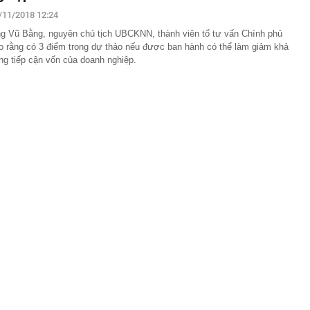
/11/2018 12:24
àng hoàng kể lại khoảnh khắc chợ Biên Hòa bốc cháy
g Vũ Bằng, nguyên chủ tịch UBCKNN, thành viên tổ tư vấn Chính phủ
o rằng có 3 điểm trong dự thảo nếu được ban hành có thể làm giảm khả
 hơn 5 lần, Nam Hoa (NHT) mở rộng hai trụ cột sau tái
ng tiếp cận vốn của doanh nghiệp.
ấn sai phạm xuất khẩu sầu riêng
 tại tòa Riviera - cửa ngõ tổ hợp 12 tòa tháp ven sông của
 khu Nam TP.HCM?
 6/8 tại SJC, Bảo Tín Minh Châu, Bảo Tín Mạnh Hải, DOJI,
g lớn" Vingroup, Sun Group, T&T... đổ về, đang xây sân
 10 thế giới, sắp đón thêm 48 dự án với tổng vốn đầu tư
ặc khu của VN có loạt công trình hơn 137.000 tỷ đồng sẽ
iếng 1,5 tỷ người dùng
oại cá "ngậm" nhiều vi nhựa bậc nhất
ơn 6,2ha đất đợt 2 làm dự án Tiên Dương Park City
ể một công ty con