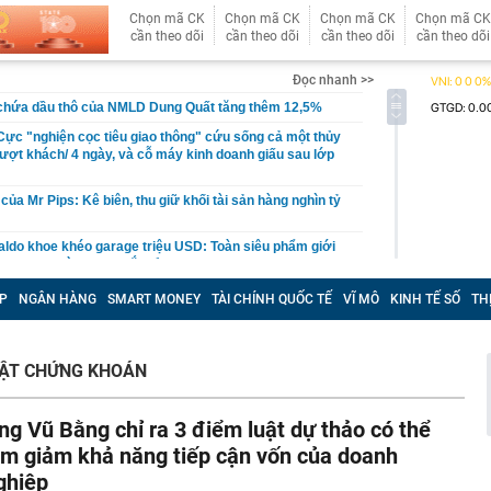
Chọn mã CK
Chọn mã CK
Chọn mã CK
Chọn mã CK
cần theo dõi
cần theo dõi
cần theo dõi
cần theo dõi
Đọc nhanh >>
 chứa dầu thô của NMLD Dung Quất tăng thêm 12,5%
ực "nghiện cọc tiêu giao thông" cứu sống cả một thủy
lượt khách/ 4 ngày, và cỗ máy kinh doanh giấu sau lớp
của Mr Pips: Kê biên, thu giữ khối tài sản hàng nghìn tỷ
aldo khoe khéo garage triệu USD: Toàn siêu phẩm giới
n Bugatti và Ferrari đắt đỏ
 hơn 332.000 tỷ đồng để làm điều đặc biệt này
P
NGÂN HÀNG
SMART MONEY
TÀI CHÍNH QUỐC TẾ
VĨ MÔ
KINH TẾ SỐ
TH
ê của Công Vinh
4 thói quen này chứng tỏ EQ của họ rất thấp mà không
UẬT CHỨNG KHOÁN
 xuất làm tuyến cao tốc dài 55 km kết nối tới siêu dự án
ỷ đồng
ng Vũ Bằng chỉ ra 3 điểm luật dự thảo có thể
ga lại khiến thế giới choáng ngợp vì những gì họ có thể
àm giảm khả năng tiếp cận vốn của doanh
ghiệp
cũ phố cổ Hà Nội sắp được xây dựng thành tòa nhà 21