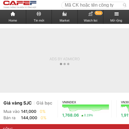
New
Home
Tin mới
Market
Watch list
Mở rộng
Giá vàng SJC
Giá bạc
VNINDEX
VN30
Mua vào
141,000
0%
1,768.06
1,91
0.19%
Bán ra
144,000
0%