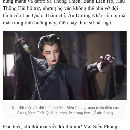
hùng mạnh và được Sa Thông Thiên, Bành Liên Hổ, Hầu
Thông Hải hỗ trợ, nhưng họ vẫn không thể phá vỡ đội
hình của Lục Quái. Thậm chí, Âu Dương Khắc còn bị mất
mặt trong tình huống này, điều này thực sự bất ngờ.
Khi đối mặt với đối thủ như Mai Siêu Phong, màn trình diễn của
Giang Nam Thất Quái lại càng ấn tượng hơn. (Ảnh: Sohu)
Đặc biệt, khi đối mặt với đối thủ như Mai Siêu Phong,