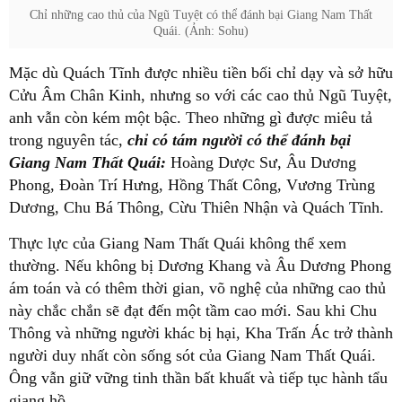
Chỉ những cao thủ của Ngũ Tuyệt có thể đánh bại Giang Nam Thất
Quái. (Ảnh: Sohu)
Mặc dù Quách Tĩnh được nhiều tiền bối chỉ dạy và sở hữu
Cửu Âm Chân Kinh, nhưng so với các cao thủ Ngũ Tuyệt,
anh vẫn còn kém một bậc. Theo những gì được miêu tả
trong nguyên tác,
chỉ có tám người có thể đánh bại
Giang Nam Thất Quái:
Hoàng Dược Sư, Âu Dương
Phong, Đoàn Trí Hưng, Hồng Thất Công, Vương Trùng
Dương, Chu Bá Thông, Cừu Thiên Nhận và Quách Tĩnh.
Thực lực của Giang Nam Thất Quái không thể xem
thường. Nếu không bị Dương Khang và Âu Dương Phong
ám toán và có thêm thời gian, võ nghệ của những cao thủ
này chắc chắn sẽ đạt đến một tầm cao mới. Sau khi Chu
Thông và những người khác bị hại, Kha Trấn Ác trở thành
người duy nhất còn sống sót của Giang Nam Thất Quái.
Ông vẫn giữ vững tinh thần bất khuất và tiếp tục hành tẩu
giang hồ.