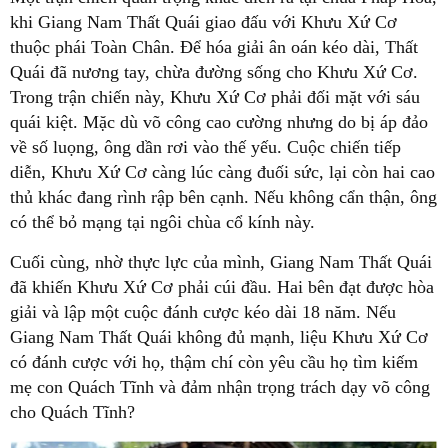
khi Giang Nam Thất Quái giao đấu với Khưu Xứ Cơ
thuộc phái Toàn Chân. Để hóa giải ân oán kéo dài, Thất
Quái đã nương tay, chừa đường sống cho Khưu Xứ Cơ.
Trong trận chiến này, Khưu Xứ Cơ phải đối mặt với sáu
quái kiệt. Mặc dù võ công cao cường nhưng do bị áp đảo
về số luọng, ông dần rơi vào thế yếu. Cuộc chiến tiếp
diễn, Khưu Xứ Cơ càng lúc càng đuối sức, lại còn hai cao
thủ khác đang rình rập bên cạnh. Nếu không cẩn thận, ông
có thể bỏ mạng tại ngôi chùa cổ kính này.
Cuối cùng, nhờ thực lực của mình, Giang Nam Thất Quái
đã khiến Khưu Xứ Cơ phải cúi đầu. Hai bên đạt được hòa
giải và lập một cuộc đánh cược kéo dài 18 năm. Nếu
Giang Nam Thất Quái không đủ mạnh, liệu Khưu Xứ Cơ
có đánh cược với họ, thậm chí còn yêu cầu họ tìm kiếm
mẹ con Quách Tĩnh và đảm nhận trọng trách dạy võ công
cho Quách Tĩnh?