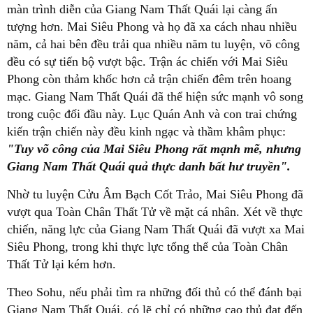
màn trình diễn của Giang Nam Thất Quái lại càng ấn
tượng hơn. Mai Siêu Phong và họ đã xa cách nhau nhiều
năm, cả hai bên đều trải qua nhiều năm tu luyện, võ công
đều có sự tiến bộ vượt bậc. Trận ác chiến với Mai Siêu
Phong còn thảm khốc hơn cả trận chiến đêm trên hoang
mạc. Giang Nam Thất Quái đã thể hiện sức mạnh vô song
trong cuộc đối đầu này. Lục Quán Anh và con trai chứng
kiến trận chiến này đều kinh ngạc và thầm khâm phục:
"Tuy võ công của Mai Siêu Phong rất mạnh mẽ, nhưng
Giang Nam Thất Quái quả thực danh bất hư truyền".
Nhờ tu luyện Cửu Âm Bạch Cốt Trảo, Mai Siêu Phong đã
vượt qua Toàn Chân Thất Tử về mặt cá nhân. Xét về thực
chiến, năng lực của Giang Nam Thất Quái đã vượt xa Mai
Siêu Phong, trong khi thực lực tổng thể của Toàn Chân
Thất Tử lại kém hơn.
Theo Sohu, nếu phải tìm ra những đối thủ có thể đánh bại
Giang Nam Thất Quái, có lẽ chỉ có những cao thủ đạt đến