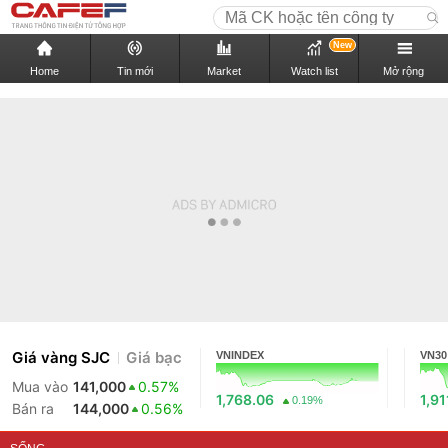
New
Home
Tin mới
Market
Watch list
Mở rộng
Giá vàng SJC
Giá bạc
VNINDEX
VN30
Mua vào
141,000
0.57%
1,768.06
1,91
0.19%
Bán ra
144,000
0.56%