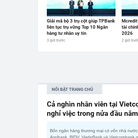
Giải mã bộ 3 trụ cột giúp TPBank
Mcredit
liên tục trụ vững Top 10 Ngân
tài chín
hàng tư nhân uy tín
2026
3 giờ trước
2 giờ trư
NỔI BẬT TRANG CHỦ
Cả nghìn nhân viên tại Viet
nghỉ việc trong nửa đầu nă
Bốn ngân hàng thương mại có vốn nhà nướ
Agribank, BIDV, VietinBank và Vietcombank g