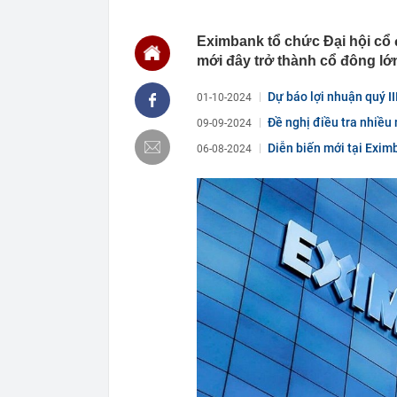
19:37
Nơi chuẩn bị 
báo tin vui
Eximbank tổ chức Đại hội cổ
19:28
Vì sao Trường
mới đây trở thành cổ đông lớn
19:23
Lãi suất ngân
MB, Sacomban
Dự báo lợi nhuận quý I
01-10-2024
19:21
Cây nha đam 2
Đề nghị điều tra nhiều
09-09-2024
lý của người 
Diễn biến mới tại Exim
19:10
Thái Lan: Nam
06-08-2024
19:10
Chủ tiệm văn 
nhưng học sinh
19:00
XSMB 7/8 - Kế
18:57
Tài khoản ng
triệu đồng
18:50
Vì sao phở Hà
18:50
Cách Trung Qu
18:45
Công an xác mi
điểm làm CC