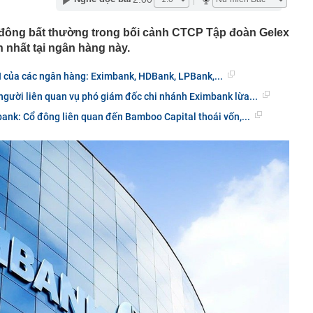
lên thành phố trực thuộc Trung ương mới của Việt Nam
 đông bất thường trong bối cảnh CTCP Tập đoàn Gelex
 Giang có biệt danh 'Mười Khó'?
 nhất tại ngân hàng này.
 hàng 7/8 tại Agribank, Vietcombank, BIDV, VietinBank,
k, HDBank,...
II của các ngân hàng: Eximbank, HDBank, LPBank,...
8 năm tuổi héo khô suốt 2 năm bỗng bật chồi, cách xử
 người liên quan vụ phó giám đốc chi nhánh Eximbank lừa...
bà khiến dân mạng nể phục
bank: Cổ đông liên quan đến Bamboo Capital thoái vốn,...
 sinh nổ súng đoạt mạng nhiều giáo viên và bạn học
phòng phẩm tiết lộ 4 món đầu năm học bán rất chạy
 lại ít dùng
t quả xổ số miền Bắc hôm nay thứ Sáu ngày 7/8/2026
ân hàng chưa từng được sử dụng bất ngờ có số dư 100
 Nội hay bán hết trước giờ trưa?
ốc xử lý 'anh hùng bàn phím' bôi nhọ, xúc phạm cá nhân
nh cọc tiền tổng giá trị 80.000.000 đồng bị bỏ lại ở địa
CD