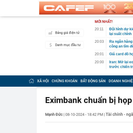
MỚI NHẤT!
20:11
Đội hình dự k
Bảng giá điện tử
lại suất chính
20:03
Ra ngân hàng 
Danh mục đầu tư
công an tìm đ
20:01
Giá card đồ h
20:00
Iran: Mở lại 
trước chiến t
19:59
Trước 31/8/20
doanh nghiệp 
XÃ HỘI
CHỨNG KHOÁN
BẤT ĐỘNG SẢN
DOANH NGHIỆ
19:49
Chuyên gia Ph
Campuchia
Eximbank chuẩn bị họp
19:40
Đem đấu giá b
Mất hết hóa đ
19:37
Khánh Sky, Vu
Tài chính - ng
Mạnh Đức
|
08-10-2024 - 18:42 PM
|
gây náo loạn 
19:37
Lý do tên lửa
Ukraine