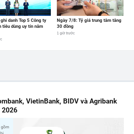
 ghi danh Top 5 Công ty
Ngày 7/8: Tỷ giá trung tâm tăng
h tiêu dùng uy tín năm
30 đồng
1 giờ trước
ớc
combank, VietinBank, BIDV và Agribank
m 2026
c gồm
hi