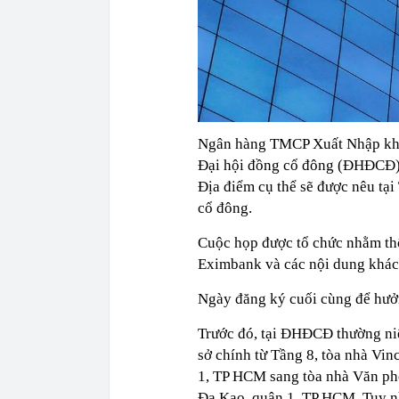
Ngân hàng TMCP Xuất Nhập kh
Đại hội đồng cổ đông (ĐHĐCĐ) 
Địa điểm cụ thể sẽ được nêu t
cổ đông.
Cuộc họp được tổ chức nhằm thô
Eximbank và các nội dung khác
Ngày đăng ký cuối cùng để hưở
Trước đó, tại ĐHĐCĐ thường ni
sở chính từ Tầng 8, tòa nhà Vi
1, TP HCM sang tòa nhà Văn ph
Đa Kao, quận 1, TP HCM. Tuy nh