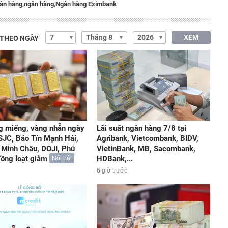
ân hàng,
ngân hàng,
Ngân hàng Eximbank
XEM
 THEO NGÀY
g miếng, vàng nhẫn ngày
Lãi suất ngân hàng 7/8 tại
 SJC, Bảo Tín Mạnh Hải,
Agribank, Vietcombank, BIDV,
 Minh Châu, DOJI, Phú
VietinBank, MB, Sacombank,
 đồng loạt giảm
HDBank,...
Nổi bật
6 giờ trước