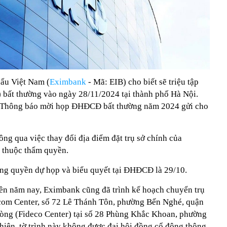
ẩu Việt Nam (
Eximbank
- Mã: EIB) cho biết sẽ triệu tập
bất thường vào ngày 28/11/2024 tại thành phố Hà Nội.
ại Thông báo mời họp ĐHĐCĐ bất thường năm 2024 gửi cho
ng qua việc thay đổi địa điểm đặt trụ sở chính của
 thuộc thẩm quyền.
ng quyền dự họp và biểu quyết tại ĐHĐCĐ là 29/10.
ên năm nay, Eximbank cũng đã trình kế hoạch chuyển trụ
ncom Center, số 72 Lê Thánh Tôn, phường Bến Nghé, quận
òng (Fideco Center) tại số 28 Phùng Khắc Khoan, phường
iên, tờ trình này không được đại hội đồng cổ đông thông