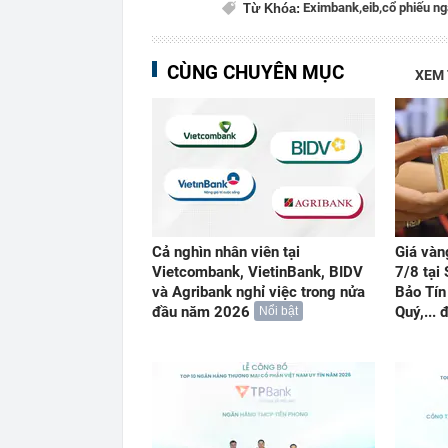
Eximbank,
eib,
cổ phiếu ng
Từ Khóa:
CÙNG CHUYÊN MỤC
XEM
Cả nghìn nhân viên tại
Giá vàn
Vietcombank, VietinBank, BIDV
7/8 tại
và Agribank nghỉ việc trong nửa
Bảo Tín
đầu năm 2026
Quý,...
Nổi bật