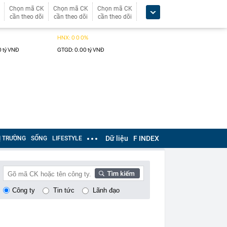
Chọn mã CK
Chọn mã CK
Chọn mã CK
cần theo dõi
cần theo dõi
cần theo dõi
Dữ liệu
F INDEX
Ị TRƯỜNG
SỐNG
LIFESTYLE
Công ty
Tin tức
Lãnh đạo