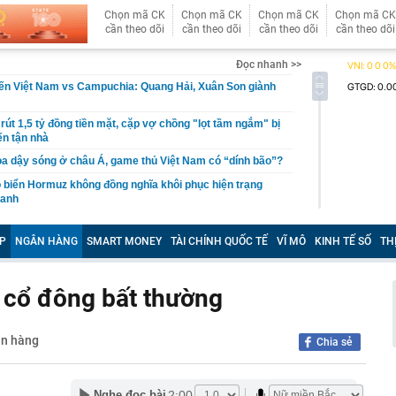
Chọn mã CK
Chọn mã CK
Chọn mã CK
Chọn mã CK
cần theo dõi
cần theo dõi
cần theo dõi
cần theo dõi
Đọc nhanh >>
iến Việt Nam vs Campuchia: Quang Hải, Xuân Son giành
rút 1,5 tỷ đồng tiền mặt, cặp vợ chồng "lọt tầm ngắm" bị
ến tận nhà
ọa dậy sóng ở châu Á, game thủ Việt Nam có “dính bão”?
eo biển Hormuz không đồng nghĩa khôi phục hiện trạng
ranh
26, hoàn thành kế hoạch cơ cấu lại vốn nhà nước tại
giai đoạn 2026-2030
P
NGÂN HÀNG
SMART MONEY
TÀI CHÍNH QUỐC TẾ
VĨ MÔ
KINH TẾ SỐ
TH
an Anh Tú: Việt Nam không nên vội vàng trước
 cổ đông bất thường
ộ trang sức kim cương 25 tỷ của bà Trương Mỹ Lan:
ơn nhưng món đắt nhất giá 9,4 tỷ
a Quạt và Hồ Văn Khoa bị khởi tố sau loạt livestream
ân hàng
Chia sẻ
mạng xã hội
 đạn đạo Nga liên tục xuyên thủng lưới phòng không
2:00
Nghe đọc bài