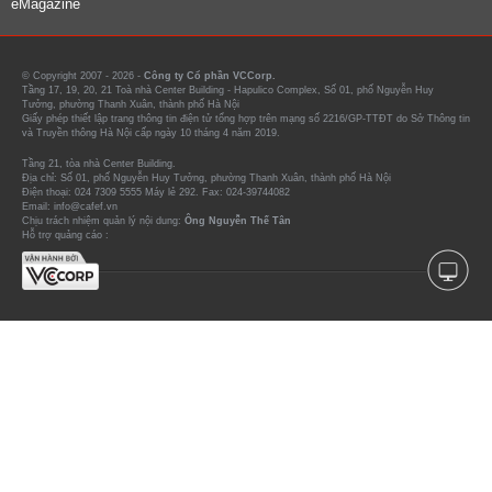
eMagazine
© Copyright 2007 - 2026 -
Công ty Cổ phần VCCorp.
Tầng 17, 19, 20, 21 Toà nhà Center Building - Hapulico Complex, Số 01, phố Nguyễn Huy
Tưởng, phường Thanh Xuân, thành phố Hà Nội
Giấy phép thiết lập trang thông tin điện tử tổng hợp trên mạng số 2216/GP-TTĐT do Sở Thông tin
và Truyền thông Hà Nội cấp ngày 10 tháng 4 năm 2019.
Tầng 21, tòa nhà Center Building.
Địa chỉ: Số 01, phố Nguyễn Huy Tưởng, phường Thanh Xuân, thành phố Hà Nội
Điện thoại: 024 7309 5555 Máy lẻ 292. Fax: 024-39744082
Email: info@cafef.vn
Chịu trách nhiệm quản lý nội dung:
Ông Nguyễn Thế Tân
Hỗ trợ quảng cáo :