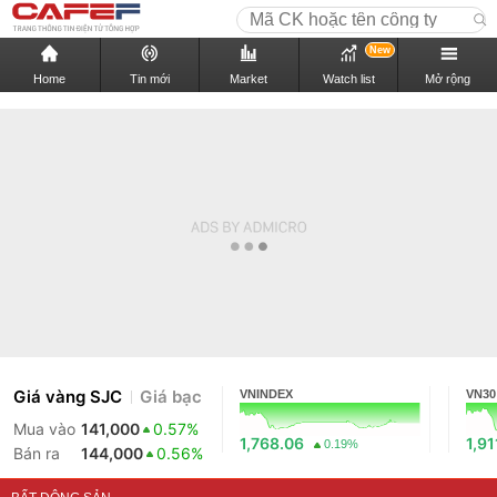
New
Home
Tin mới
Market
Watch list
Mở rộng
Giá vàng SJC
Giá bạc
VNINDEX
VN30
Mua vào
141,000
0.57%
1,768.06
1,91
0.19%
Bán ra
144,000
0.56%