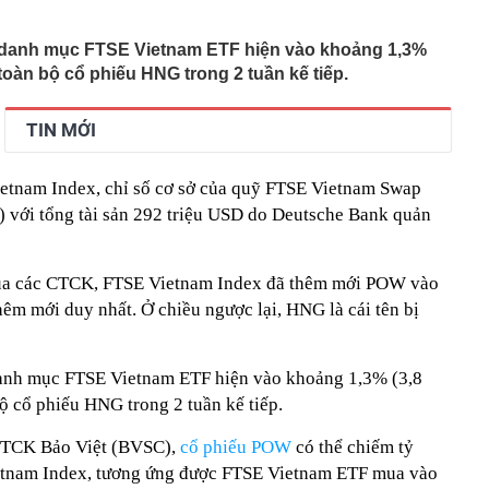
ùm, cổ phiếu Hoá chất Đức Giang vẫn tăng kịch trần
7 tỷ vì đầu tư chứng khoán, tuyên bố phá sản và phải
 danh mục FTSE Vietnam ETF hiện vào khoảng 1,3%
 bố mẹ
 toàn bộ cổ phiếu HNG trong 2 tuần kế tiếp.
 Hoa Hồng từng là Chủ tịch công ty bất động sản với
ng “có làm thì mới có ăn”
gia đình ngày càng thích dùng máy sấy quần áo?
TIN MỚI
xuyên biên giới - lợi thế cạnh tranh mới của hộ kinh
 khách quốc tế
ietnam Index, chỉ số cơ sở của quỹ FTSE Vietnam Swap
ăm chỉ nhưng tiền vẫn chưa nhiều? Tháng 8, 3 con giáp
với tổng tài sản 292 triệu USD do Deutsche Bank quản
ẽ tìm đúng hướng để bứt phá tài chính
nhà cũ, người đàn ông phát hiện 100 kg vàng giấu khắp
ơn 105 tỷ đồng
của các CTCK, FTSE Vietnam Index đã thêm mới POW vào
 Việt đến quốc gia này có thể tích điểm, điểm đổi được
êm mới duy nhất. Ở chiều ngược lại, HNG là cái tên bị
 quà tặng
ường trực Thành ủy Hà Nội Nguyễn Trọng Đông kiểm tra,
độ các dự án trọng điểm
anh mục FTSE Vietnam ETF hiện vào khoảng 1,3% (3,8
hai thi hành quy định bảo vệ dữ liệu cá nhân
ộ cổ phiếu HNG trong 2 tuần kế tiếp.
ết quả XSMN hôm nay thứ Năm ngày 6/8/2026
 sở kinh doanh sập bẫy mạo danh đặt thực phẩm, mua
 CTCK Bảo Việt (BVSC),
cổ phiếu POW
có thể chiếm tỷ
g lớn
etnam Index, tương ứng được FTSE Vietnam ETF mua vào