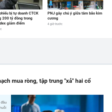
phiếu bị tự doanh CTCK
PNJ gây chú ý giữa tâm bão kim
g 200 tỷ đồng trong
cương
ndex giảm điểm
4 giờ trước
ớc
ạch mua ròng, tập trung "xả" hai cổ
y đầu
huỗi