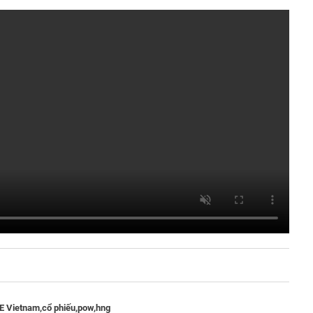
E Vietnam,
cổ phiếu,
pow,
hng