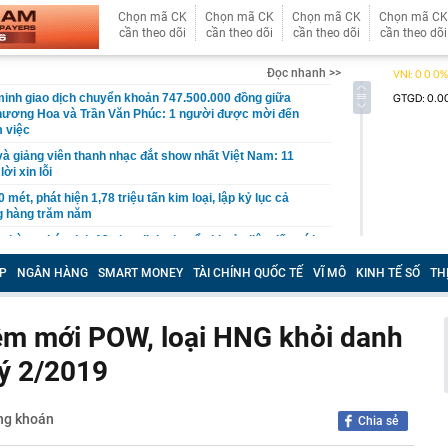
Chọn mã CK
Chọn mã CK
Chọn mã CK
Chọn mã CK
cần theo dõi
cần theo dõi
cần theo dõi
cần theo dõi
Đọc nhanh >>
inh giao dịch chuyển khoản 747.500.000 đồng giữa
hương Hoa và Trần Văn Phúc: 1 người được mời đến
 việc
và giảng viên thanh nhạc đắt show nhất Việt Nam: 11
ời xin lỗi
mét, phát hiện 1,78 triệu tấn kim loại, lập kỷ lục cả
g hàng trăm năm
n hàng phát sinh 12 giao dịch chuyển khoản liên tiếp với
g: Người đàn ông được công an mời làm việc
P
NGÂN HÀNG
SMART MONEY
TÀI CHÍNH QUỐC TẾ
VĨ MÔ
KINH TẾ SỐ
TH
còn vài chai bia”, Bia Hà Nội vẫn báo lãi quý 2 cao nhất 5
.300 tỷ đồng gửi ngân hàng
- đây mới là quốc gia chuẩn bị bắt tay với Iran quản lý
êm mới POW, loại HNG khỏi danh
uz
uý 2/2019
n cửa khẩu Nội Bài lý giải phương án phân làn đón
n biến mới xung quanh dự án đường sắt cao tốc hơn 7 tỷ
ng khoán
Chia sẻ
Quốc đầu tư: Khoản nợ khủng sẽ đi về đâu?