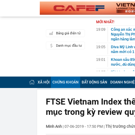
MỚI NHẤT!
19:09
Công an xác m
Bảng giá điện tử
Nguyễn Thị P
ngân hàng làm
Danh mục đầu tư
19:05
Diva Mỹ Linh 
năm mới có 1 l
19:01
Khoan sâu 850 
nước, đủ dùn
18:57
Tài khoản ngâ
tổng 5 tỷ đồn
XÃ HỘI
CHỨNG KHOÁN
BẤT ĐỘNG SẢN
DOANH NGHIỆ
18:36
“Bàn tiệc chỉ 
năm, có hơn 5
18:35
Không phải Mỹ 
FTSE Vietnam Index th
eo biển Horm
mục trong kỳ review q
18:35
Trưởng Công a
khách mới
18:30
Xuất hiện diễ
Thị trường chứ
Minh Anh
|
07-06-2019 - 17:50 PM
|
USD do Trung 