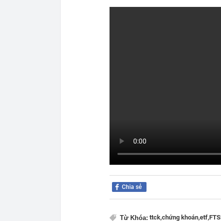
Chia sẻ
ttck,
chứng khoán,
etf,
FTS
Từ Khóa: