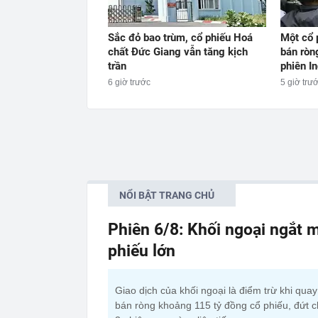
Sắc đỏ bao trùm, cổ phiếu Hoá
Một cổ 
chất Đức Giang vẫn tăng kịch
bán ròn
trần
phiên I
6 giờ trước
5 giờ trư
NỔI BẬT TRANG CHỦ
Phiên 6/8: Khối ngoại ngắt m
phiếu lớn
Giao dịch của khối ngoại là điểm trừ khi qua
bán ròng khoảng 115 tỷ đồng cổ phiếu, đứt c