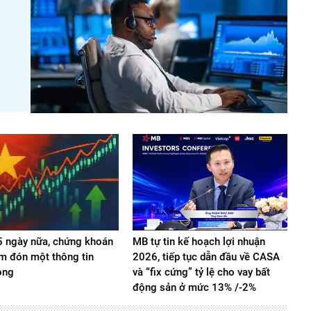
 ngày nữa, chứng khoán
MB tự tin kế hoạch lợi nhuận
m đón một thông tin
2026, tiếp tục dẫn đầu về CASA
ọng
và “fix cứng” tỷ lệ cho vay bất
động sản ở mức 13% /-2%