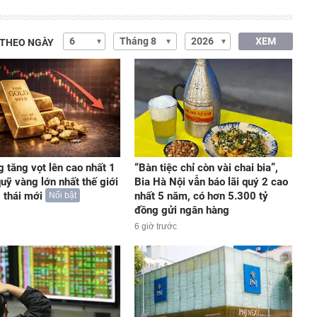
XEM
 THEO NGÀY
g tăng vọt lên cao nhất 1
“Bàn tiệc chỉ còn vài chai bia”,
quỹ vàng lớn nhất thế giới
Bia Hà Nội vẫn báo lãi quý 2 cao
 thái mới
nhất 5 năm, có hơn 5.300 tỷ
Nổi bật
đồng gửi ngân hàng
6 giờ trước