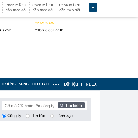
Chọn mã CK
Chọn mã CK
Chọn mã CK
cần theo dõi
cần theo dõi
cần theo dõi
Dữ liệu
F INDEX
Ị TRƯỜNG
SỐNG
LIFESTYLE
Công ty
Tin tức
Lãnh đạo