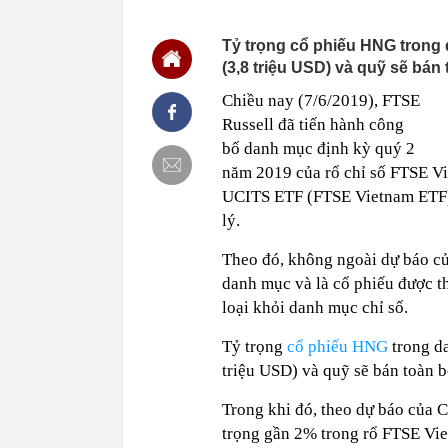
18:28
Sắc đỏ bao tr
18:27
Sao nữ mất 2,
Tỷ trọng cổ phiếu HNG trong
sống dựa vào
(3,8 triệu USD) và quỹ sẽ bán
18:26
Bất ngờ: Huấn
slogan nổi tiế
Chiều nay (7/6/2019), FTSE
18:26
Vì sao nhiều 
Russell đã tiến hành công
18:08
QR thanh toán 
bố danh mục định kỳ quý 2
doanh phục vụ
năm 2019 của rổ chỉ số FTSE V
18:05
Vì sao bạn ch
UCITS ETF (FTSE Vietnam ETF) 
được dự báo s
lý.
18:02
Thừa kế ngôi 
nơi, trị giá h
Theo đó, không ngoài dự báo 
18:01
Tin vui: Khách
danh mục và là cổ phiếu được th
vé tham quan,
loại khỏi danh mục chỉ số.
18:00
Phó Bí thư Th
đôn đốc tiến 
Tỷ trọng
cổ phiếu HNG
trong d
18:00
Hà Nội triển k
triệu USD) và quỹ sẽ bán toàn b
17:53
XSMN 6/8 - K
17:45
Nhiều chủ cơ
Trong khi đó, theo dự báo của
hàng số lượn
trọng gần 2% trong rổ FTSE Vi