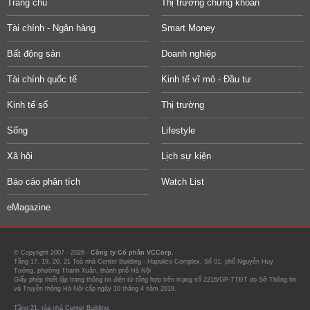
Trang chủ
Thị trường chứng khoán
Tài chính - Ngân hàng
Smart Money
Bất động sản
Doanh nghiệp
Tài chính quốc tế
Kinh tế vĩ mô - Đầu tư
Kinh tế số
Thị trường
Sống
Lifestyle
Xã hội
Lịch sự kiện
Báo cáo phân tích
Watch List
eMagazine
© Copyright 2007 - 2026 -
Công ty Cổ phần VCCorp.
Tầng 17, 19, 20, 21 Toà nhà Center Building - Hapulico Complex, Số 01, phố Nguyễn Huy
Tưởng, phường Thanh Xuân, thành phố Hà Nội
Giấy phép thiết lập trang thông tin điện tử tổng hợp trên mạng số 2216/GP-TTĐT do Sở Thông tin
và Truyền thông Hà Nội cấp ngày 10 tháng 4 năm 2019.
Tầng 21, tòa nhà Center Building.