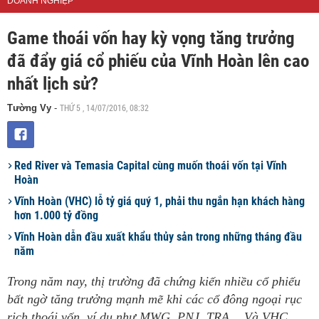
DOANH NGHIỆP
Game thoái vốn hay kỳ vọng tăng trưởng
đã đẩy giá cổ phiếu của Vĩnh Hoàn lên cao
nhất lịch sử?
THỨ 5 , 14/07/2016, 08:32
Tường Vy
-
Red River và Temasia Capital cùng muốn thoái vốn tại Vĩnh
Hoàn
Vĩnh Hoàn (VHC) lỗ tỷ giá quý 1, phải thu ngắn hạn khách hàng
hơn 1.000 tỷ đồng
Vĩnh Hoàn dẫn đầu xuất khẩu thủy sản trong những tháng đầu
năm
Trong năm nay, thị trường đã chứng kiến nhiều cổ phiếu
bất ngờ tăng trưởng mạnh mẽ khi các cổ đông ngoại rục
rịch thoái vốn, ví dụ như MWG, PNJ, TRA… Và VHC