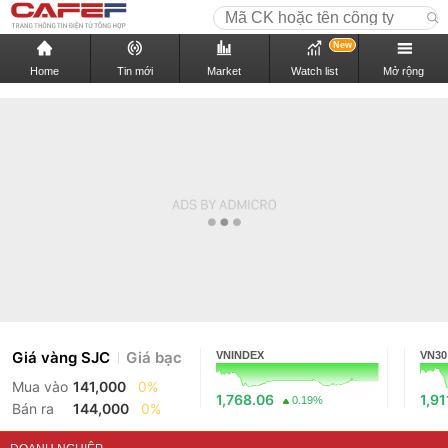
New
Home
Tin mới
Market
Watch list
Mở rộng
Giá vàng SJC
Giá bạc
VNINDEX
VN30
Mua vào
141,000
0%
1,768.06
1,91
0.19%
Bán ra
144,000
0%