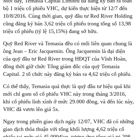
Mới đây, Temasia Capital Limited đã đăng ký bán ra toàn
bộ 1 triệu cổ phiếu VHC, dự kiến thực hiện từ 12/7 đến
10/8/2016. Cùng thời gian, quỹ đầu tư Red River Holding
cũng đăng ký bán 3,62 triệu cổ phiếu trong tổng số 13,98
triệu cổ phiếu (tỷ lệ 15,15%) đang sở hữu.
Quỹ Red River và Temasia đều có mối liên quan chung là
ông Jean – Eric Jacquemin. Ông Jacquemin là đại diện
của quỹ đầu tư Red River trong HĐQT của Vĩnh Hoàn,
đồng thời giữ chức Tổng giám đốc của quỹ Temasia
Capital. 2 tổ chức này đăng ký bán ra 4,62 triệu cổ phiếu.
Có thể thấy, Temasia quả thực là quỹ đầu tư hiệu quả khi
mới chỉ gom số cổ phiếu VHC này trong tháng 3/2016,
khi cổ phiếu lình xình ở mức 29.000 đồng, và đến lúc này,
VHC đã vươn lên giá 5x.
Ngay trong phiên giao dịch ngày 12/07, VHC đã có những
giao dịch thỏa thuận với tổng khối lượng 4,62 triệu cổ
phiếu tại mức giá 45.000đ/cp, tương ứng tổng giá trị 208