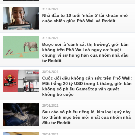
31/01/2021
Nhà đầu tư 10 tuổi ‘nhân 5’ tài khoản nhờ
cuộc chiến giữa Phố Wall và Reddit
31/01/2021
Được coi là 'cảnh sát thị trường', giới bán
khống trên Phố Wall có nguy cơ 'tuyệt
chủng' vì sự hung hãn của nhóm nhà đầu
tư Reddit
30/01/2021
Cuộc đối đầu không cân sức trên Phố Wall:
Mất trắng 20 tỷ USD trong 1 tháng, giới bán
khống cổ phiếu GameStop vẫn quyết
không bỏ cuộc
29/01/2021
Sau các cổ phiếu riêng lẻ, kim loại quý này
trở thành mục tiêu mới nhất của nhóm nhà
đầu tư Reddit
29/01/2021