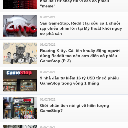
nhà đầu tư cháy túi vì các cổ phiếu
"meme"
03/02/2021
Sau GameStop, Reddit lại cứu cả 1 chuỗi
rạp chiếu phim lớn tại Mỹ thoát khỏi nguy
cơ phá sản
03/02/2021
Roaring Kitty: Cái tên khuấy động người
dùng Reddit tạo nên cơn điên cổ phiếu
GameStop (P. 3)
03/02/2021
9 nhà đầu tư kiếm 16 tỷ USD từ cổ phiếu
GameStop trong vòng 1 tháng
02/02/2021
Giới phân tích nói gì về hiện tượng
GameStop?
02/02/2021