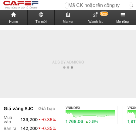
New
Home
Tin mới
Market
Watch list
Mở rộng
Giá vàng SJC
Giá bạc
VNINDEX
VN30
Mua
139,200
-0.36%
1,768.06
1,91
vào
0.19%
Bán ra
142,200
-0.35%