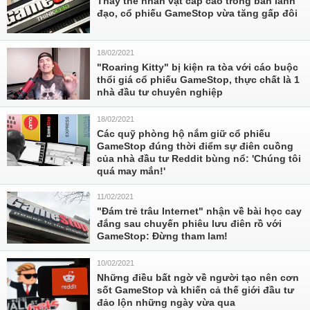
Thay thế nhân vật cấp cao trong ban lãnh
đạo, cổ phiếu GameStop vừa tăng gấp đôi
18/02/2021
"Roaring Kitty" bị kiện ra tòa với cáo buộc
thổi giá cổ phiếu GameStop, thực chất là 1
nhà đầu tư chuyên nghiệp
18/02/2021
Các quỹ phòng hộ nắm giữ cổ phiếu
GameStop đúng thời điểm sự điên cuồng
của nhà đầu tư Reddit bùng nổ: 'Chúng tôi
quá may mắn!'
11/02/2021
"Đám trẻ trâu Internet" nhận về bài học cay
đắng sau chuyến phiêu lưu điên rồ với
GameStop: Đừng tham lam!
10/02/2021
Những điều bất ngờ về người tạo nên cơn
sốt GameStop và khiến cả thế giới đầu tư
đảo lộn những ngày vừa qua