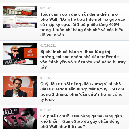
02/02/2021
Toàn cảnh cơn địa chấn đang diễn ra ở
phố Wall: ‘Đám trẻ trâu Internet’ hạ gục các
cá mập kỳ cựu, lái 1 cổ phiếu tăng 400%
trong 1 tuần chỉ bằng ảnh chế và các biểu
đồ vui nhộn
01/02/2021
Bị chỉ trích có hành vi thao túng thị
trường, tại sao nhóm nhà đầu tư Reddit
vẫn 'bình yên vô sự' trước khả năng bị truy
tố?
01/02/2021
Quỹ đầu tư nổi tiếng điêu đứng vì bị nhà
đầu tư Reddit săn lùng: Mất 4,5 tỷ USD chỉ
trong 1 tháng, phải 'cầu cứu' những công
ty khác
01/02/2021
Cổ phiếu chuỗi cửa hàng game đang gặp
khó khăn - GameStop đã gây chấn động
phố Wall như thế nào?