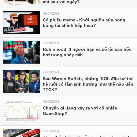
chỉ sau vài ngày?
09/07/2021
Cổ phiếu meme - Khởi nguồn của bong
bóng tài chính tiếp theo?
14/05/2021
Robinhood, 3 người bạn và số tài sản bốc
hơi trong nháy mắt
22/03/2021
Sau Warren Buffett, những 'KOL đầu tư' thế
hệ mới có tầm ảnh hưởng như thế nào đến
TTCK?
08/03/2021
Chuyện gì đang xảy ra với cổ phiếu
GameStop?
25/02/2021