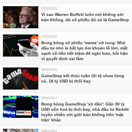
07/02/2021
Vì sao Warren Buffett luôn nói không với
bán khống, dù cổ phiếu đó có là GameStop
07/02/2021
Bong bóng cổ phiếu 'meme' vỡ tung: Nhà
đầu tư nhỏ lẻ bất lực ôm khoản lỗ lớn, mất
sạch số tiền tiết kiệm để nghỉ hưu, hối hận
vì quyết định sai lầm
06/02/2021
GameStop kết thúc tuần tồi tệ chưa từng
có, 18 tỷ USD bị thổi bay
05/02/2021
Bong bóng GameStop 'xịt dần': Gần 30 tỷ
USD vốn hoá bị thổi bay, nhà đầu tư Reddit
tuyên chiến với giới bán khống trên 'mặt
trận' khác
04/02/2021