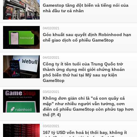
Gamestop tăng đột biến và tiếng nói của
nhà đầu tư cá nhân
04/02/2021
Góc khuất sau quyết định Robinhood hạn
chế giao dịch cổ phiếu GameStop
04/02/2021
Công ty ít tên tuổi của Trung Quốc trở
thành ứng dụng môi giới chứng khoán
phổ biến thứ hai tại Mỹ sau sự kiện
GameStop
03/02/2021
Không đơn giản chỉ là "cá con quây cá
mập" như nhiều người vẫn tưởng, cơn
điên cổ phiếu GameStop còn phức tạp hơn
thế (P. 4)
03/02/2021
167 tỷ USD vốn hoá bị thổi bay, không ít