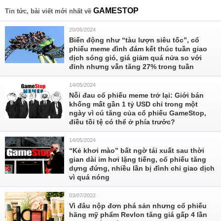
GAMESTOP
Tin tức, bài viết mới nhất về
20/05/2024
Biến động như “tàu lượn siêu tốc”, cổ
phiếu meme đình đám kết thúc tuần giao
dịch sóng gió, giá giảm quá nửa so với
đỉnh nhưng vẫn tăng 27% trong tuần
14/05/2024
Nỗi đau cổ phiếu meme trở lại: Giới bán
khống mất gần 1 tỷ USD chỉ trong một
ngày vì cú tăng của cổ phiếu GameStop,
điều tồi tệ có thể ở phía trước?
14/05/2024
“Kẻ khơi mào” bất ngờ tái xuất sau thời
gian dài im hơi lặng tiếng, cổ phiếu tăng
dựng đứng, nhiều lần bị đình chỉ giao dịch
vì quá nóng
03/07/2022
Vì đâu nộp đơn phá sản nhưng cổ phiếu
hãng mỹ phẩm Revlon tăng giá gấp 4 lần