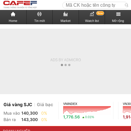
New
Home
Tin mới
Market
Watch list
Mở rộng
Giá vàng SJC
Giá bạc
VNINDEX
VN30
Mua vào
140,300
0%
1,776.56
1,9
0.01%
Bán ra
143,300
0%