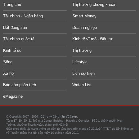
Trang chủ
Thị trường chứng khoán
Tài chính - Ngân hàng
Smart Money
Bất động sản
Doanh nghiệp
Tài chính quốc tế
Kinh tế vĩ mô - Đầu tư
Kinh tế số
Thị trường
Sống
Lifestyle
Xã hội
Lịch sự kiện
Báo cáo phân tích
Watch List
eMagazine
© Copyright 2007 - 2026 -
Công ty Cổ phần VCCorp.
Tầng 17, 19, 20, 21 Toà nhà Center Building - Hapulico Complex, Số 01, phố Nguyễn Huy
Tưởng, phường Thanh Xuân, thành phố Hà Nội
Giấy phép thiết lập trang thông tin điện tử tổng hợp trên mạng số 2216/GP-TTĐT do Sở Thông tin
và Truyền thông Hà Nội cấp ngày 10 tháng 4 năm 2019.