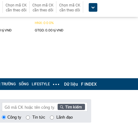
Chọn mã CK
Chọn mã CK
Chọn mã CK
cần theo dõi
cần theo dõi
cần theo dõi
Dữ liệu
F INDEX
Ị TRƯỜNG
SỐNG
LIFESTYLE
Công ty
Tin tức
Lãnh đạo