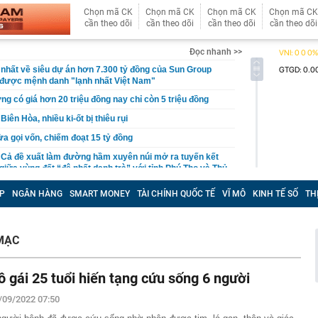
Chọn mã CK
Chọn mã CK
Chọn mã CK
Chọn mã CK
cần theo dõi
cần theo dõi
cần theo dõi
cần theo dõi
Đọc nhanh >>
 nhất về siêu dự án hơn 7.300 tỷ đồng của Sun Group
i được mệnh danh "lạnh nhất Việt Nam"
ng có giá hơn 20 triệu đồng nay chỉ còn 5 triệu đồng
iên Hòa, nhiều ki-ốt bị thiêu rụi
ừa gọi vốn, chiếm đoạt 15 tỷ đồng
 Cả đề xuất làm đường hầm xuyên núi mở ra tuyến kết
giữa vùng đất “đệ nhất danh trà” với tỉnh Phú Thọ và Thủ
P
NGÂN HÀNG
SMART MONEY
TÀI CHÍNH QUỐC TẾ
VĨ MÔ
KINH TẾ SỐ
TH
oanh nghiệp vàng tại Tây Ninh
 này chứng minh phong thủy rất tốt
ợ Biên Hoà, cột khói đen bốc cao hàng chục mét
MẠC
im cương vào ngành nghề kinh doanh có điều kiện
 bộ trạm y tế ở Đắk Lắk
ô gái 25 tuổi hiến tạng cứu sống 6 người
 tháng làm xong hơn 60% siêu sân vận động lớn thứ hai
/09/2022 07:50
n đài 60.000 chỗ dần thành hình, chuẩn bị lắp mái vòm