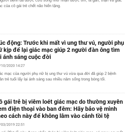
người bệnh đã được cứu sống nhờ nhận được tim, lá gan, thận và giác
c của cô gái trẻ chết não hiến tặng.
công bố danh sách 13 hồ sơ đủ điều kiện mua nhà ở xã
19 triệu đồng/m²
hu rừng thuộc dạng hiếm bậc nhất thế giới, chia đôi bởi 1
tổ chức cùng vinh danh
 lập trong cùng một ngôi nhà
 ‘siêu trái cây' ở Việt Nam, người dân tại Kenya bất ngờ
úc động: Trước khi mất vì ung thư vú, người phụ
3 năm được thu hoạch, sản lượng không đủ để bán
ữ kịp để lại giác mạc giúp 2 người đàn ông tìm
uối xong KHÔNG NÊN vứt vỏ?
ại ánh sáng cuộc đời
 bệnh viện đạt doanh thu gần 1.000 tỷ đồng chỉ trong nửa
gần 200 tỷ đưa công nghệ tiên tiến nhất thế giới về
/10/2020 14:27
p chí Mỹ vinh danh
ác mạc của người phụ nữ bị ung thư vú vừa qua đời đã giúp 2 bệnh
ỉnh núi ít người biết cao hơn 3.000 m: Sở hữu rừng đỗ
ân trẻ tuổi lấy lại ánh sáng sau nhiều năm sống trong bóng tối.
 nhất Tây Bắc, mùa đông phủ băng giá trắng xóa
 Chủ tịch xinh đẹp sinh năm 1999 ra sao?
ỷ USD từ xe điện năm 2025-2026, ước tính lỗ thêm 3,3 tỷ
ô gái trẻ bị viêm loét giác mạc do thường xuyên
6-2027
em điện thoại vào ban đêm: Hãy bảo vệ mình
heo cách này để không lâm vào cảnh tồi tệ
/03/2019 22:51