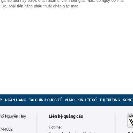
 gái 20 tuổi này được chẩn đoán bị viêm loét giác mạc, có nguy cơ mất
ị lực, phải tiến hành phẫu thuật ghép giác mạc.
P
NGÂN HÀNG
TÀI CHÍNH QUỐC TẾ
VĨ MÔ
KINH TẾ SỐ
THỊ TRƯỜNG
SỐNG
 phố Nguyễn Huy
Liên hệ quảng cáo
Hotline:
9744082