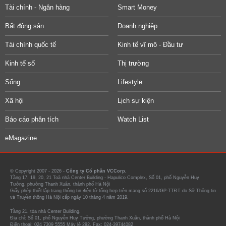
Tài chính - Ngân hàng
Smart Money
Bất động sản
Doanh nghiệp
Tài chính quốc tế
Kinh tế vĩ mô - Đầu tư
Kinh tế số
Thị trường
Sống
Lifestyle
Xã hội
Lịch sự kiện
Báo cáo phân tích
Watch List
eMagazine
© Copyright 2007 - 2026 -
Công ty Cổ phần VCCorp.
Tầng 17, 19, 20, 21 Toà nhà Center Building - Hapulico Complex, Số 01, phố Nguyễn Huy
Tưởng, phường Thanh Xuân, thành phố Hà Nội
Giấy phép thiết lập trang thông tin điện tử tổng hợp trên mạng số 2216/GP-TTĐT do Sở Thông tin
và Truyền thông Hà Nội cấp ngày 10 tháng 4 năm 2019.
Tầng 21, tòa nhà Center Building.
Địa chỉ: Số 01, phố Nguyễn Huy Tưởng, phường Thanh Xuân, thành phố Hà Nội
Điện thoại: 024 7309 5555 Máy lẻ 292. Fax: 024-39744082