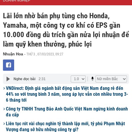
DOANH NGHIỆP
Lãi lớn nhờ bán phụ tùng cho Honda,
Yamaha, một công ty cơ khí có EPS gần
10.000 đồng dù trích gần nửa lợi nhuận để
làm quỹ khen thưởng, phúc lợi
THỨ 3 , 07/03/2023, 09:27
Nhuận Hoa
-
Nghe đọc bài
2:31
VNDirect: Định giá ngành bất động sản Việt Nam đang rẻ đến
44% so với trung bình 3 năm, song áp lực vẫn còn nhiều trong 3-
6 tháng tới
Công ty TNHH Trung Bảo Anh Quốc Việt Nam ngừng kinh doanh
đa cấp
Liên tục rót vài chục nghìn tỷ thành lập mới, tỷ phú Phạm Nhật
Vượng đang sở hữu những công ty gì?