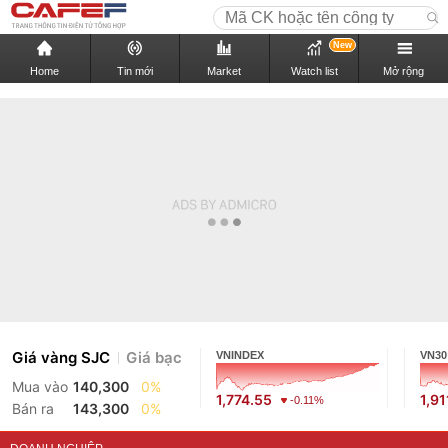
New
Home
Tin mới
Market
Watch list
Mở rộng
Giá vàng SJC
Giá bạc
VNINDEX
VN30
Mua vào
140,300
0%
1,774.55
1,91
-0.11%
Bán ra
143,300
0%