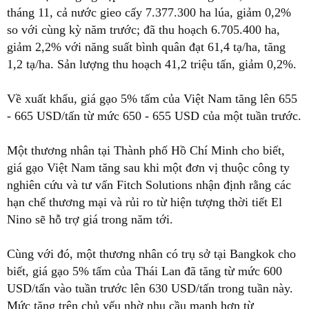
tháng 11, cả nước gieo cấy 7.377.300 ha lúa, giảm 0,2%
so với cùng kỳ năm trước; đã thu hoạch 6.705.400 ha,
giảm 2,2% với năng suất bình quân đạt 61,4 tạ/ha, tăng
1,2 tạ/ha. Sản lượng thu hoạch 41,2 triệu tấn, giảm 0,2%.
Về xuất khẩu, giá gạo 5% tấm của Việt Nam tăng lên 655
- 665 USD/tấn từ mức 650 - 655 USD của một tuần trước.
Một thương nhân tại Thành phố Hồ Chí Minh cho biết,
giá gạo Việt Nam tăng sau khi một đơn vị thuộc công ty
nghiên cứu và tư vấn Fitch Solutions nhận định rằng các
hạn chế thương mại và rủi ro từ hiện tượng thời tiết El
Nino sẽ hỗ trợ giá trong năm tới.
Cùng với đó, một thương nhân có trụ sở tại Bangkok cho
biết, giá gạo 5% tấm của Thái Lan đã tăng từ mức 600
USD/tấn vào tuần trước lên 630 USD/tấn trong tuần này.
Mức tăng trên chủ yếu nhờ nhu cầu mạnh hơn từ