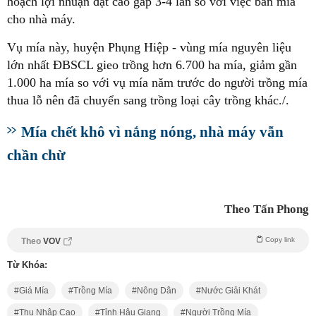
hoạch lợi nhuận đạt cao gấp 3-4 lần so với việc bán mía
cho nhà máy.
Vụ mía này, huyện Phụng Hiệp - vùng mía nguyên liệu
lớn nhất ĐBSCL gieo trồng hơn 6.700 ha mía, giảm gần
1.000 ha mía so với vụ mía năm trước do người trồng mía
thua lỗ nên đã chuyển sang trồng loại cây trồng khác./.
Mía chết khô vì nắng nóng, nhà máy vẫn
chần chừ
Theo Tấn Phong
Copy link
Theo
VOV
Từ Khóa:
Giá Mía
Trồng Mía
Nông Dân
Nước Giải Khát
Thu Nhập Cao
Tỉnh Hậu Giang
Người Trồng Mía