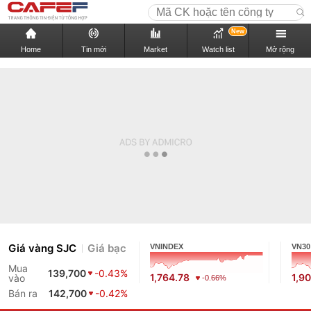
New
Home
Tin mới
Market
Watch list
Mở rộng
Giá vàng SJC
Giá bạc
VNINDEX
VN30
Mua
139,700
-0.43%
1,764.78
1,9
vào
-0.66%
Bán ra
142,700
-0.42%