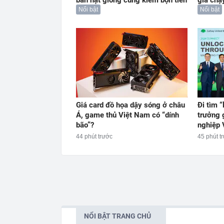
Nổi bật
Nổi bật
Giá card đồ họa dậy sóng ở châu
Đi tìm “
Á, game thủ Việt Nam có “dính
trưởng 
bão”?
nghiệp 
44 phút trước
45 phút t
NỔI BẬT TRANG CHỦ