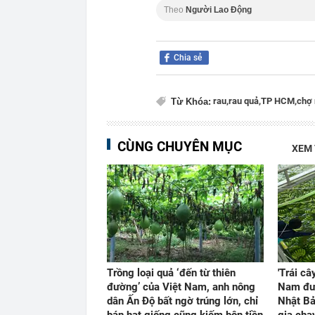
Theo
Người Lao Động
Chia sẻ
rau,
rau quả,
TP HCM,
chợ 
Từ Khóa:
CÙNG CHUYÊN MỤC
XEM
Trồng loại quả ‘đến từ thiên
'Trái câ
đường’ của Việt Nam, anh nông
Nam đư
dân Ấn Độ bất ngờ trúng lớn, chỉ
Nhật Bả
bán hạt giống cũng kiếm bộn tiền
gia chạ