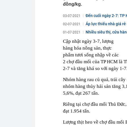
đồng/kg.
Đến cuối ngày 2-7: TP H
03-07-2021
Áp lực thiếu nhà giá r
02-07-2021
Nhiều siêu thị, cửa h
01-07-2021
Cập nhật ngày 3-7, lượng
hàng hóa nông sản, thực
phẩm tươi sống nhập về các
2 chợ đầu mối của TP HCM là Th
2-7 và tăng khá so với ngày 1-7
Nhóm hàng rau củ quả, trái cây 
nhóm hàng thủy hải sản tăng 3,1
5,6%, đạt 267 tấn.
Riêng tại chợ đầu mối Thủ Đức, 
đạt 1.954 tấn.
Lượng thịt heo về chợ đầu mối B