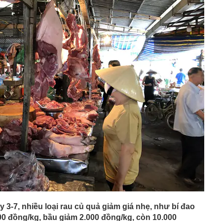
phẩm”
pple giấu kín suốt 15 năm trên iPhone
àng nhiều gia đình không còn phơi quần áo ở ban công?
 ngoài trời đang được dùng theo 1 cách rất khác
n thuộc có khả năng tích tụ kim loại nặng, người Việt
nguồn gốc trước khi sử dụng
ịch đi học trở lại của học sinh 34 tỉnh, thành phố sau kỳ
Việt hầu như món nào cũng có hành lá?
g quà, 5 câu nói này đủ sức khiến mối quan hệ phụ
viên gắn bó khăng khít, con trẻ được hưởng lợi!
ích Crimea, phá hủy hệ thống phòng không 15 triệu USD
m đốc Nhà hát Chèo Quân đội mua ô tô tặng sinh nhật
m 12 tuổi
 29A "dính" gần 100 lần phạt nguội do chạy quá tốc độ quy
háng 7/2026 vi phạm 21 lần
ump bực bội vì lộ tin về kho đạn dược Mỹ
3-7, nhiều loại rau củ quả giảm giá nhẹ, như bí đao
00 đồng/kg, bầu giảm 2.000 đồng/kg, còn 10.000