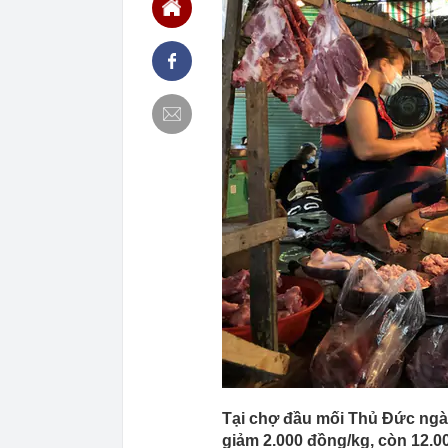
chắn là siêu 
23:14
Bí mật được A
22:56
Vì sao ngày c
Vài mét vuông
22:48
5 LOẠI rau que
nên cẩn thận 
22:28
CHÍNH THỨC: L
nghỉ hè
22:25
Vì sao đồ ăn 
22:07
Không cần tặn
huynh - giáo 
22:03
Ukraine tập k
của Nga
22:02
Nam NSND, Giá
vợ thiếu tá ké
21:51
Một ô tô biển
định: Riêng t
21:37
Tổng thống Tr
Tại chợ đầu mối Thủ Đức ngày 
giảm 2.000 đồng/kg, còn 12.0