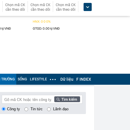
Chọn mã CK
Chọn mã CK
Chọn mã CK
cần theo dõi
cần theo dõi
cần theo dõi
Dữ liệu
F INDEX
Ị TRƯỜNG
SỐNG
LIFESTYLE
Công ty
Tin tức
Lãnh đạo