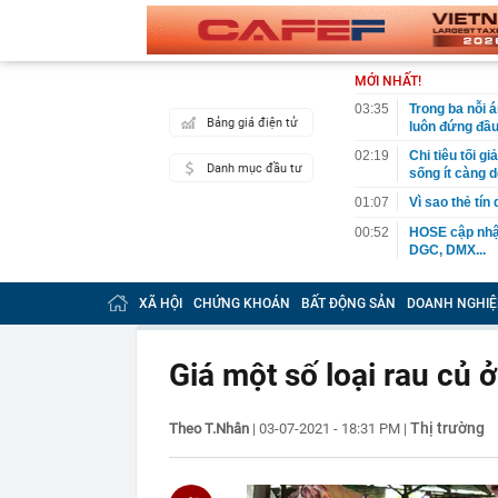
MỚI NHẤT!
03:35
Trong ba nỗi 
Bảng giá điện tử
luôn đứng đầ
02:19
Chi tiêu tối 
Danh mục đầu tư
sống ít càng d
01:07
Vì sao thẻ tín
00:52
HOSE cập nhật
DGC, DMX...
00:12
Tiền lớn bất n
phiếu Việt Na
XÃ HỘI
CHỨNG KHOÁN
BẤT ĐỘNG SẢN
DOANH NGHIỆ
00:05
Một doanh ngh
tỷ USD
Giá một số loại rau củ
00:04
Một yếu tố qu
23:40
Người đàn ông
sau bác sĩ hỏi
Thị trường
Theo T.Nhân
|
03-07-2021 - 18:31 PM
|
23:34
Nam ca sĩ rao
còn 400 tỷ
23:28
Trấn Thành cô