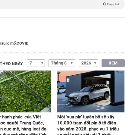
Copy link
rau,
lò mổ,
COVID
XEM
 THEO NGÀY
y hạnh phúc' của Việt
Một 'vua pin' tuyên bố sẽ xây
ợc người Trung Quốc,
10.000 trạm đổi pin ô tô điện
n cực mê, hàng loạt đại
vào năm 2028, phục vụ 1 triệu
y đua mở rộng diện tích
xe mỗi ngày chỉ với 3 phút