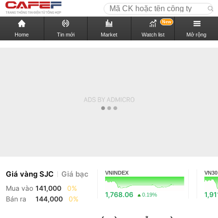
New
Home
Tin mới
Market
Watch list
Mở rộng
Giá vàng SJC
Giá bạc
VNINDEX
VN30
Mua vào
141,000
0%
1,768.06
1,91
0.19%
Bán ra
144,000
0%