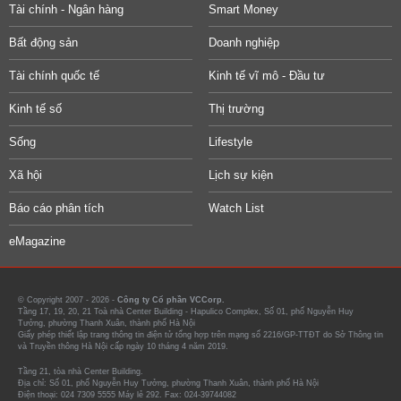
Tài chính - Ngân hàng
Smart Money
Bất động sản
Doanh nghiệp
Tài chính quốc tế
Kinh tế vĩ mô - Đầu tư
Kinh tế số
Thị trường
Sống
Lifestyle
Xã hội
Lịch sự kiện
Báo cáo phân tích
Watch List
eMagazine
© Copyright 2007 - 2026 -
Công ty Cổ phần VCCorp.
Tầng 17, 19, 20, 21 Toà nhà Center Building - Hapulico Complex, Số 01, phố Nguyễn Huy
Tưởng, phường Thanh Xuân, thành phố Hà Nội
Giấy phép thiết lập trang thông tin điện tử tổng hợp trên mạng số 2216/GP-TTĐT do Sở Thông tin
và Truyền thông Hà Nội cấp ngày 10 tháng 4 năm 2019.
Tầng 21, tòa nhà Center Building.
Địa chỉ: Số 01, phố Nguyễn Huy Tưởng, phường Thanh Xuân, thành phố Hà Nội
Điện thoại: 024 7309 5555 Máy lẻ 292. Fax: 024-39744082