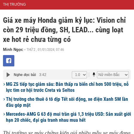
THỊ TRƯỜNG
Giá xe máy Honda giảm kỷ lục: Vision chỉ
còn 29 triệu đồng, SH, LEAD... cùng loạt
xe hot rẻ chưa từng có
THỨ 2 , 01/01/2024, 07:46
Minh Ngọc
-
Nghe đọc bài
3:42
MG ZS tiếp tục giảm sâu: Bản thấp ra biển chỉ hơn 500 triệu, nỗ
lực tìm cơ hội trước Creta và Seltos
Thị trường cho thuê ô tô dịp Tết sôi động, xe điện Xanh SM lần
đầu góp mặt
Mercedes-AMG G 63 độ mui trần giá 1,3 triệu USD: Sản xuất giới
hạn 20 chiếc, đại gia tranh nhau mua hết
Thị trường xe máy chứng kiến giá nhiều mẫu xe máy đang