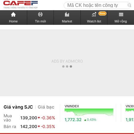
New
Home
Tin mới
Market
Watch list
Mở rộng
Giá vàng SJC
Giá bạc
VNINDEX
VN30
Mua
139,200
-0.36%
1,772.32
1,9
vào
0.43%
Bán ra
142,200
-0.35%