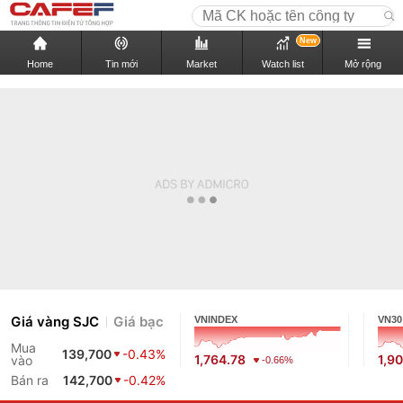
New
Home
Tin mới
Market
Watch list
Mở rộng
Giá vàng SJC
Giá bạc
VNINDEX
VN30
Mua
139,700
-0.43%
1,764.78
1,9
vào
-0.66%
Bán ra
142,700
-0.42%