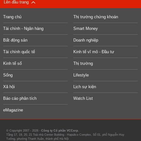
Lên đầu trang
Trang chủ
Thị trường chứng khoán
Tài chính - Ngân hàng
Smart Money
Bất động sản
Doanh nghiệp
Tài chính quốc tế
Kinh tế vĩ mô - Đầu tư
Kinh tế số
Thị trường
Sống
Lifestyle
Xã hội
Lịch sự kiện
Báo cáo phân tích
Watch List
eMagazine
© Copyright 2007 - 2026 -
Công ty Cổ phần VCCorp.
Tầng 17, 19, 20, 21 Toà nhà Center Building - Hapulico Complex, Số 01, phố Nguyễn Huy
Tưởng, phường Thanh Xuân, thành phố Hà Nội