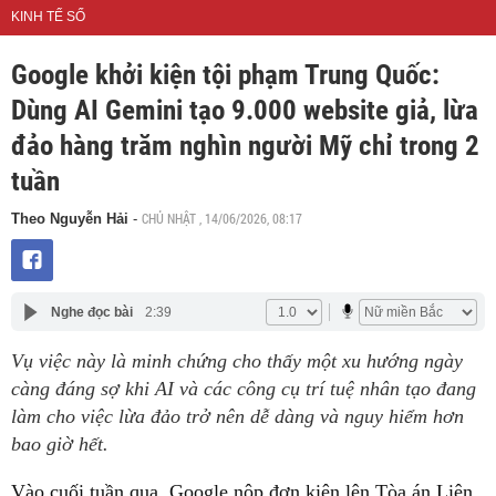
KINH TẾ SỐ
Google khởi kiện tội phạm Trung Quốc:
Dùng AI Gemini tạo 9.000 website giả, lừa
đảo hàng trăm nghìn người Mỹ chỉ trong 2
tuần
CHỦ NHẬT , 14/06/2026, 08:17
Theo Nguyễn Hải
-
Nghe đọc bài
2:39
Vụ việc này là minh chứng cho thấy một xu hướng ngày
càng đáng sợ khi AI và các công cụ trí tuệ nhân tạo đang
làm cho việc lừa đảo trở nên dễ dàng và nguy hiểm hơn
bao giờ hết.
Vào cuối tuần qua, Google nộp đơn kiện lên Tòa án Liên