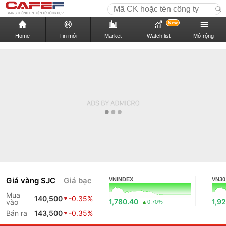
New
Home
Tin mới
Market
Watch list
Mở rộng
Giá vàng SJC
Giá bạc
VNINDEX
VN30
Mua
140,500
-0.35%
1,780.40
1,9
vào
0.70%
Bán ra
143,500
-0.35%